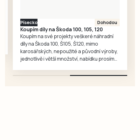
22. ročníku
Údolských
slavností a…
Písecko
Dohodou
Koupím díly na Škoda 100, 105, 120
Koupím na své projekty veškeré náhradní
díly na Škoda 100, Š105, Š120, mimo
karosářských, nepoužité a původní výroby,
jednotlivě i větší množství, nabídku prosím
pouze na e-mail: svorpi@seznam.cz.