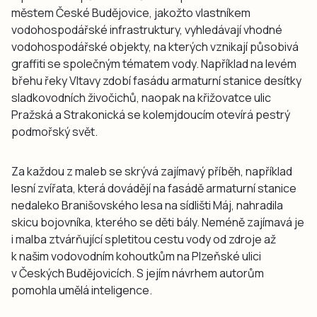
městem České Budějovice, jakožto vlastníkem
vodohospodářské infrastruktury, vyhledávají vhodné
vodohospodářské objekty, na kterých vznikají působivá
graffiti se společným tématem vody. Například na levém
břehu řeky Vltavy zdobí fasádu armaturní stanice desítky
sladkovodních živočichů, naopak na křižovatce ulic
Pražská a Strakonická se kolemjdoucím otevírá pestrý
podmořský svět.
Za každou z maleb se skrývá zajímavý příběh, například
lesní zvířata, která dovádějí na fasádě armaturní stanice
nedaleko Branišovského lesa na sídlišti Máj, nahradila
skicu bojovníka, kterého se děti bály. Neméně zajímavá je
i malba ztvárňující spletitou cestu vody od zdroje až
k našim vodovodním kohoutkům na Plzeňské ulici
v Českých Budějovicích. S jejím návrhem autorům
pomohla umělá inteligence.