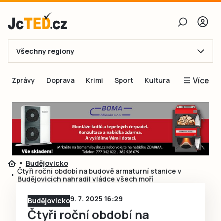
Všechny regiony
E-mail
Více
Zprávy
Doprava
Krimi
Sport
Kultura
Heslo
Blogy
Obnovit heslo
Inspirace
Čtenáři píší
Přihlásit se
Speciální přílohy
Budějovicko
Přihlásit se přes Facebook
Inzerce
Čtyři roční období na budově armaturní stanice v
Budějovicích nahradil vládce všech moří
Ještě nemám účet, chci se
Registrovat
9. 7. 2025 16:29
Budějovicko
Čtyři roční období na