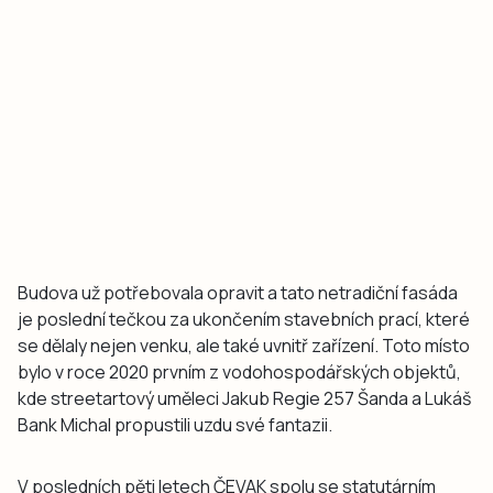
Budova už potřebovala opravit a tato netradiční fasáda
je poslední tečkou za ukončením stavebních prací, které
se dělaly nejen venku, ale také uvnitř zařízení. Toto místo
bylo v roce 2020 prvním z vodohospodářských objektů,
kde streetartový uměleci Jakub Regie 257 Šanda a Lukáš
Bank Michal propustili uzdu své fantazii.
V posledních pěti letech ČEVAK spolu se statutárním