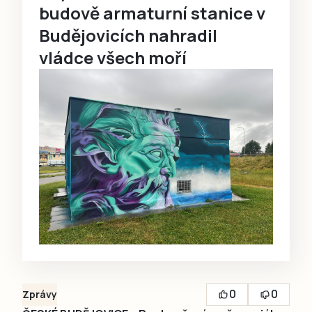
budově armaturní stanice v
Budějovicích nahradil
vládce všech moří
0
0
Zprávy