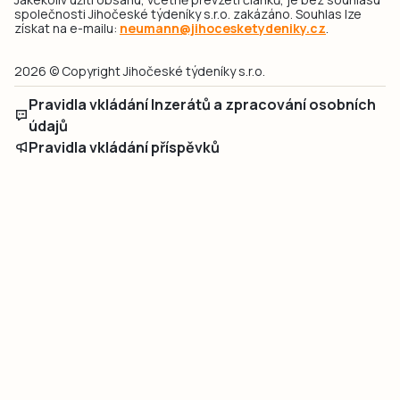
společnosti Jihočeské týdeníky s.r.o. zakázáno. Souhlas lze
získat na e-mailu:
neumann@jihocesketydeniky.cz
.
2026 © Copyright Jihočeské týdeníky s.r.o.
Pravidla vkládání Inzerátů a zpracování osobních
údajů
Pravidla vkládání příspěvků
Hlavním cílem projektu „Nový vizuál webových stránek pro Jihočeské
týdeníky s.r.o." je optimalizace vizuálního stylu stávající značky a
modernizace grafického designu webu
jcted.cz
. Akcentována je funkčnost
uživatelského rozhraní webu, aby se stal moderním a přehledným zdrojem
důležitých a ověřených informací pro veřejnost. Projekt má zvýšit efektivitu a
zabezpečení poskytovaných služeb.
Projekt byl spolufinancován Evropskou unií z nástroje NextGenerationEU.