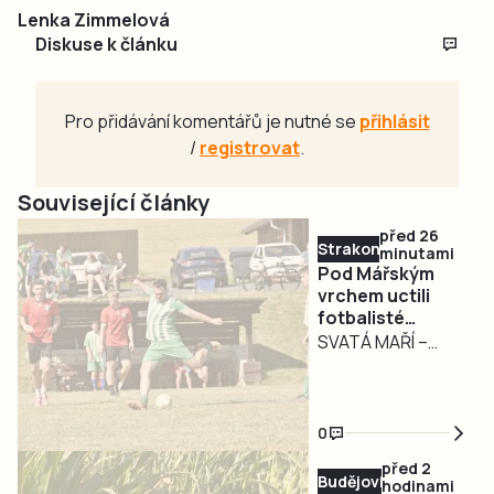
Lenka Zimmelová
Diskuse k článku
Pro přidávání komentářů je nutné se
přihlásit
/
registrovat
.
Související články
před 26
Strakonicko
minutami
Pod Mářským
vrchem uctili
fotbalisté
památku
SVATÁ MAŘÍ –
tragicky
Fotbal, vzpomínka
zesnulého Petra
na někdejšího
Krejsy
spoluhráče i
0
poslední prověrka
před 2
před startem
Budějovicko
hodinami