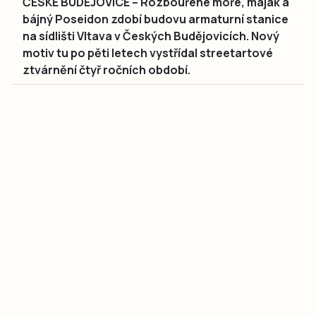
ČESKÉ BUDĚJOVICE – Rozbouřené moře, maják a
bájný Poseidon zdobí budovu armaturní stanice
na sídlišti Vltava v Českých Budějovicích. Nový
motiv tu po pěti letech vystřídal streetartové
ztvárnění čtyř ročních období.