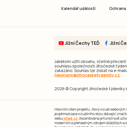
Kalendář událostí
Ochrana 
Jižní Čechy TEĎ
Jižní Č
Jakékoliv užití obsahu, včetně převzetí
souhlasu společnosti Jihočeské týdeník
zakázáno. Souhlas lze získat na e-mailu
neumann@jihocesketydeniky.cz
.
2026 © Copyright Jihočeské týdeníky s.
Hlavním cílem projektu „Nový vizuál webových st
je optimalizace vizuálního stylu stávající zna
webu
jcted.cz
. Akcentována je funkčnost uživ
moderním a přehledným zdrojem důležitých a ov