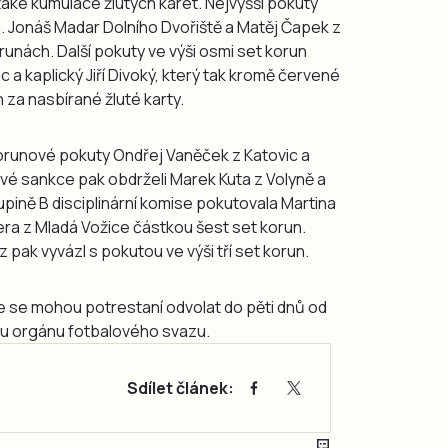
 také kumulace žlutých karet. Nejvyšší pokuty
. Jonáš Madar Dolního Dvořiště a Matěj Čapek z
unách. Další pokuty ve výši osmi set korun
c a kaplický Jiří Divoký, který tak kromě červené
ih za nasbírané žluté karty.
tkorunové pokuty Ondřej Vaněček z Katovic a
vé sankce pak obdrželi Marek Kuta z Volyně a
pině B disciplinární komise pokutovala Martina
ra z Mladá Vožice částkou šest set korun.
z pak vyvázl s pokutou ve výši tří set korun.
se se mohou potrestaní odvolat do pěti dnů od
ému orgánu fotbalového svazu.
Sdílet článek: