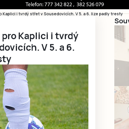
 Kaplici i tvrdý střet v Sousedovicích. V 5. a 6. lize padly tresty
Souv
pro Kaplici i tvrdý
ovicích. V 5. a 6.
sty