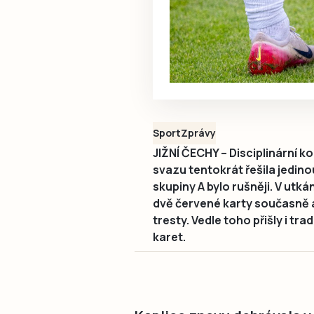
Sport
Zprávy
JIŽNÍ ČECHY – Disciplinární 
svazu tentokrát řešila jedinou 
skupiny A bylo rušněji. V utk
dvě červené karty současně a
tresty. Vedle toho přišly i tr
karet.