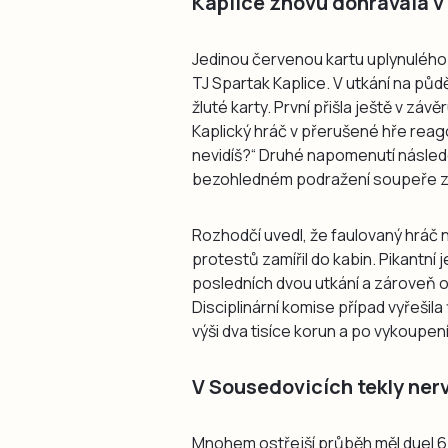
Kaplice znovu dohrávala v
Jedinou červenou kartu uplynulého 
TJ Spartak Kaplice. V utkání na půd
žluté karty. První přišla ještě v zá
Kaplický hráč v přerušené hře reago
nevidíš?“ Druhé napomenutí násle
bezohledném podražení soupeře ze
Rozhodčí uvedl, že faulovaný hráč 
protestů zamířil do kabin. Pikantní 
posledních dvou utkání a zároveň o 
Disciplinární komise případ vyřešil
výši dva tisíce korun a po vykoupen
V Sousedovicích tekly ner
Mnohem ostřejší průběh měl duel 6