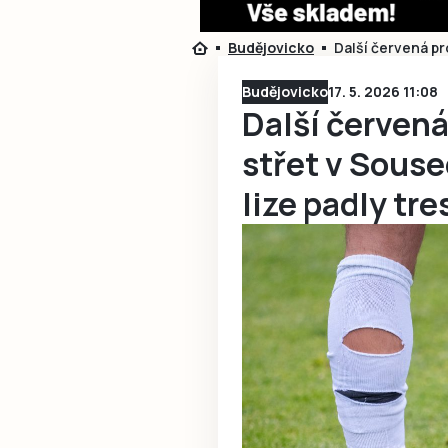
Budějovicko
Další červená pro
Budějovicko
17. 5. 2026 11:08
Další červená 
střet v Soused
lize padly tre