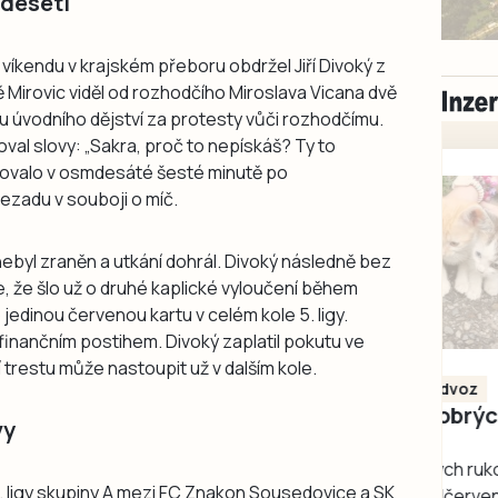
 deseti
víkendu v krajském přeboru obdržel Jiří Divoký z
ě Mirovic viděl od rozhodčího Miroslava Vicana dvě
věru úvodního dějství za protesty vůči rozhodčímu.
val slovy: „Sakra, proč to nepískáš? Ty to
dovalo v osmdesáté šesté minutě po
zadu v souboji o míč.
nebyl zraněn a utkání dohrál. Divoký následně bez
je, že šlo už o druhé kaplické vyloučení během
jedinou červenou kartu v celém kole 5. ligy.
a finančním postihem. Divoký zaplatil pokutu ve
Milevsko
í trestu může nastoupit už v dalším kole.
Zdarma / za odvoz
Daruji do dobrých
vy
rukou kotě
Daruji do dobrých rukou
. ligy skupiny A mezi FC Znakon Sousedovice a SK
kotě-kočka, odčervené,