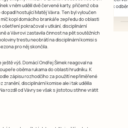
línek v něm udělil dvě červené karty, přičemž oba
mazlivé, ihned k odběru.
e dopadl hostující Matěj Vávra. Ten byl vyloučen
o míč kopl domácího brankáře zepředu do oblasti
šetření pokračoval v utkání, disciplinární
ně a Vávrovi zastavila činnost na pět soutěžních
loviny trestu neobrátí na disciplinární komisi s
sezona pro něj skončila.
ještě výš. Domácí Ondřej Šimek reagoval na
oupeře oběma rukama do oblasti hrudníku. K
podle zápisu rozhodčího za použití nepřiměřené
 zranění, disciplinární komise ale i tak udělila
 Na rozdíl od Vávry se však s jistotou stihne vrátit