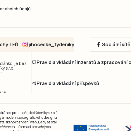
osobních údajů
echy TEĎ
jihoceske_tydeniky
Sociální sít
Pravidla vkládání Inzerátů a zpracování
 článků, je bez
y s.r.o.
:
Pravidla vkládání příspěvků
r.o.
ránek pro Jihočeské týdeníky s.r.o."
čky a modernizace grafického designu
atelského rozhraní webu, aby se stal
ěřených informací pro veřejnost.