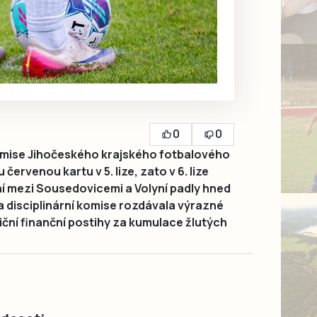
0
0
komise Jihočeského krajského fotbalového
červenou kartu v 5. lize, zato v 6. lize
ání mezi Sousedovicemi a Volyní padly hned
 disciplinární komise rozdávala výrazné
adiční finanční postihy za kumulace žlutých