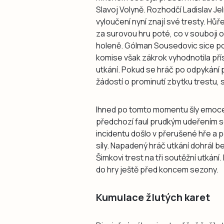
Slavoj Volyně. Rozhodčí Ladislav Je
vyloučení nyní znají své tresty. Hůř
za surovou hru poté, co v souboji 
holeně. Gólman Sousedovic sice po o
komise však zákrok vyhodnotila přís
utkání. Pokud se hráč po odpykání po
žádostí o prominutí zbytku trestu, 
Ihned po tomto momentu šly emoce 
předchozí faul prudkým udeřením s
incidentu došlo v přerušené hře a 
síly. Napadený hráč utkání dohrál bez
Šimkovi trest na tři soutěžní utkání.
do hry ještě před koncem sezony.
Kumulace žlutých karet