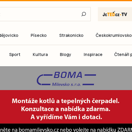
dějovicko
Písecko
Strakonicko
Českokrumlovsko
E-mail
Sport
Kultura
Blogy
Inspirace
Čtenáři p
Heslo
P
Přihlás
Ještě nemám ú