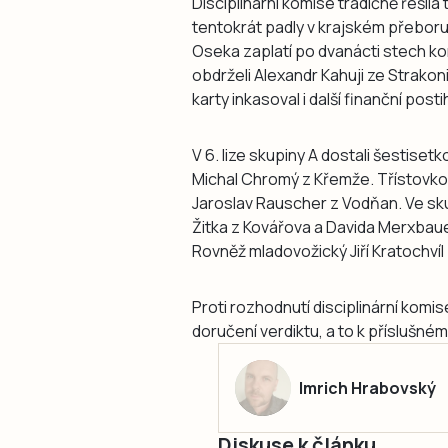
Disciplinární komise tradičně řešila
tentokrát padly v krajském přeboru
Oseka zaplatí po dvanácti stech kor
obdrželi Alexandr Kahuji ze Strakoni
karty inkasoval i další finanční post
V 6. lize skupiny A dostali šestise
Michal Chromý z Křemže. Třístovko
Jaroslav Rauscher z Vodňan. Ve sku
Žitka z Kovářova a Davida Merxbaue
Rovněž mladovožický Jiří Kratochvíl 
Proti rozhodnutí disciplinární komi
doručení verdiktu, a to k příslušn
Imrich Hrabovský
Diskuse k článku