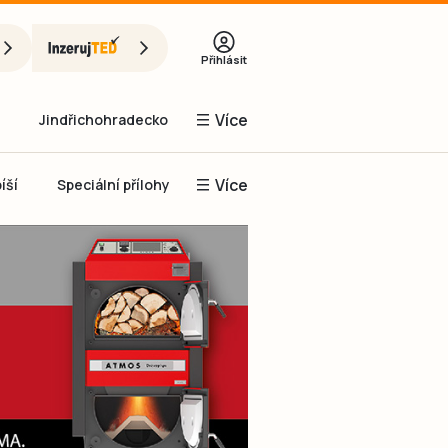
Přihlásit
Více
Jindřichohradecko
Více
íší
Speciální přílohy
Prachaticko
Inzerce
Obnovit heslo
řihlásit se
it se přes Facebook
čet, chci se
Registrovat