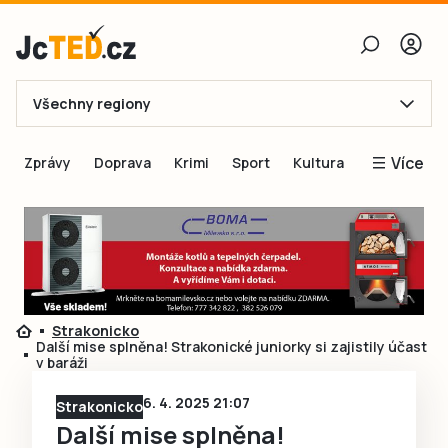
Všechny regiony
E-mail
Více
Zprávy
Doprava
Krimi
Sport
Kultura
Heslo
Blogy
Obnovit heslo
Inspirace
Čtenáři píší
Přihlásit se
Speciální přílohy
Strakonicko
Přihlásit se přes Facebook
Inzerce
Další mise splněna! Strakonické juniorky si zajistily účast
v baráži
Ještě nemám účet, chci se
Registrovat
6. 4. 2025 21:07
Strakonicko
Další mise splněna!