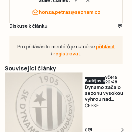
Sdílet článek:
honza.petras@seznam.cz
Diskuse k článku
Pro přidávání komentářů je nutné se
přihlásit
/
registrovat
.
Související články
včera
Budějovicko
22:48
Dynamo začalo
sezonu vysokou
výhrou nad
Admirou.
ČESKÉ
Fanoušci jsou
BUDĚJOVICE – Po
příjemně
téměř 50 letech
překvapeni
se dnes šlo v
0