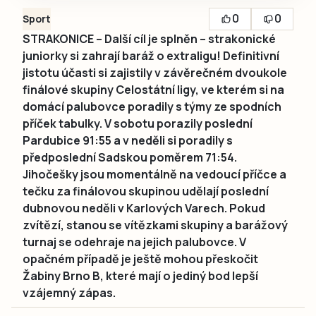
0
0
Sport
STRAKONICE – Další cíl je splněn – strakonické
juniorky si zahrají baráž o extraligu! Definitivní
jistotu účasti si zajistily v závěrečném dvoukole
finálové skupiny Celostátní ligy, ve kterém si na
domácí palubovce poradily s týmy ze spodních
příček tabulky. V sobotu porazily poslední
Pardubice 91:55 a v neděli si poradily s
předposlední Sadskou poměrem 71:54.
Jihočešky jsou momentálně na vedoucí příčce a
tečku za finálovou skupinou udělají poslední
dubnovou neděli v Karlových Varech. Pokud
zvítězí, stanou se vítězkami skupiny a barážový
turnaj se odehraje na jejich palubovce. V
opačném případě je ještě mohou přeskočit
Žabiny Brno B, které mají o jediný bod lepší
vzájemný zápas.