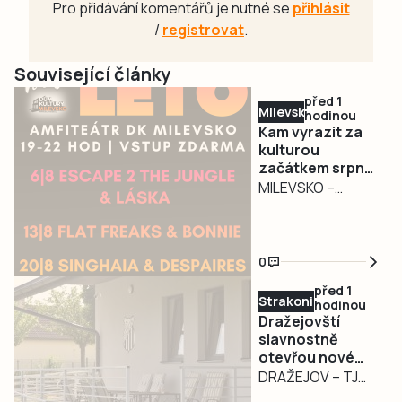
Pro přidávání komentářů je nutné se
přihlásit
/
registrovat
.
Související články
před 1
Milevsko
hodinou
Kam vyrazit za
kulturou
začátkem srpna
v Milevsku?
MILEVSKO –
Nadcházející dny v
Milevsku přinesou
pestrý program
0
pro děti i dospělé.
před 1
Milevské kino zve
Strakonicko
hodinou
na rodinné filmy,
Dražejovští
horor i dokument,
slavnostně
otevřou nové
Dům kultury
kabiny. Zvou na
DRAŽEJOV – TJ
přichystal
fotbal i zábavu
Dražejov zve