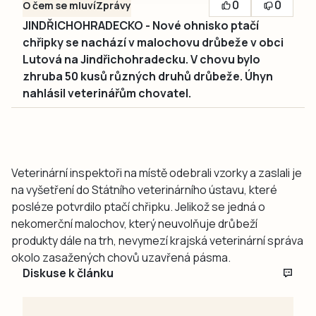
0
0
O čem se mluví
Zprávy
JINDŘICHOHRADECKO - Nové ohnisko ptačí
chřipky se nachází v malochovu drůbeže v obci
Lutová na Jindřichohradecku. V chovu bylo
zhruba 50 kusů různých druhů drůbeže. Úhyn
nahlásil veterinářům chovatel.
Veterinární inspektoři na místě odebrali vzorky a zaslali je
na vyšetření do Státního veterinárního ústavu, které
posléze potvrdilo ptačí chřipku. Jelikož se jedná o
nekomerční malochov, který neuvolňuje drůbeží
produkty dále na trh, nevymezí krajská veterinární správa
okolo zasažených chovů uzavřená pásma.
Diskuse k článku