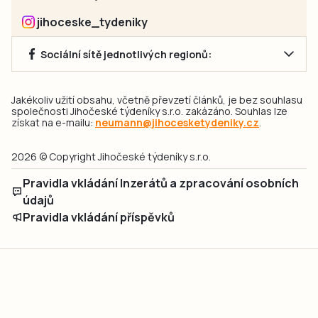
jihoceske_tydeniky
Sociální sítě jednotlivých regionů:
Jakékoliv užití obsahu, včetně převzetí článků, je bez souhlasu
společnosti Jihočeské týdeníky s.r.o. zakázáno. Souhlas lze
získat na e-mailu:
neumann@jihocesketydeniky.cz
.
2026 © Copyright Jihočeské týdeníky s.r.o.
Pravidla vkládání Inzerátů a zpracování osobních
údajů
Pravidla vkládání příspěvků
Hlavním cílem projektu „Nový vizuál webových stránek pro Jihočeské
týdeníky s.r.o." je optimalizace vizuálního stylu stávající značky a
modernizace grafického designu webu
jcted.cz
. Akcentována je funkčnost
uživatelského rozhraní webu, aby se stal moderním a přehledným zdrojem
důležitých a ověřených informací pro veřejnost. Projekt má zvýšit efektivitu a