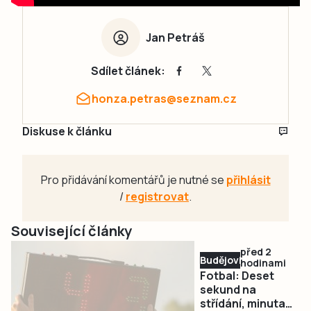
Jan Petráš
Sdílet článek:
honza.petras@seznam.cz
Diskuse k článku
Pro přidávání komentářů je nutné se
přihlásit
/
registrovat
.
Související články
před 2
Budějovicko
hodinami
Fotbal: Deset
sekund na
střídání, minuta