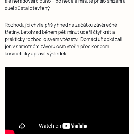
ale neradovali dlouho – po necelé minutě přišlo snížení a
duel zůstal otevřený.
Rozhodující chvíle přišly hned na začátku závěrečné
třetiny. Letohrad během pěti minut udeřil čtyřikrát a
prakticky rozhodl o svém vítězství. Domácí už dokázali
jen v samotném závěru osm vteřin před koncem
kosmeticky upravit výsledek.