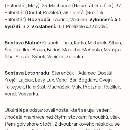
(Halbrštát, Malý), 23. Macháček (Halbrštát, Rozlílek), 37.
Halbrštát (Dostál, Rozlílek), 38. Dostál (Rozlílek,
Halbrštát).
Rozhodčí:
Laurinc, Vokurka.
Vyloučení:
4:5.
Využití:
3:2.
V oslabení:
0:0. Přihlíželo 432 diváků.
Sestava Blatné:
Koubek – Fiala, Kafka, Michálek, Šilhán,
Šíp, Tkadlec, Braun, Budoš, Malecha, Maňaska, Matějka,
Říha, Slezák, Sýbek, Vaníček, Zelenka.
Sestava Letohradu:
Sterenčák – Adamec, Dostál,
Krejčí, Lajčiak, Levý, Lux, Vencl, Bár, Bogdány, Cvejn,
Faltejsek, Halbrštát, Macháček, Malý, Protzner, Rozlílek,
Vencl, Vodvárka.
Utkání lépe odstartovali hosté, kteří se ujali vedení.
Jihočeši, hnaní více než čtyřmi stovkami fanoušků, však
třemi góly skóre otočili. Z dvoubrankového náskoku se