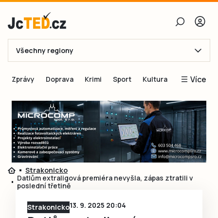
Všechny regiony
E-mail
Více
Zprávy
Doprava
Krimi
Sport
Kultura
Heslo
Blogy
Obnovit heslo
Inspirace
Čtenáři píší
Přihlásit se
Speciální přílohy
Přihlásit se přes Facebook
Inzerce
Strakonicko
Datlům extraligová premiéra nevyšla, zápas ztratili v
Ještě nemám účet, chci se
Registrovat
poslední třetině
13. 9. 2025 20:04
Strakonicko