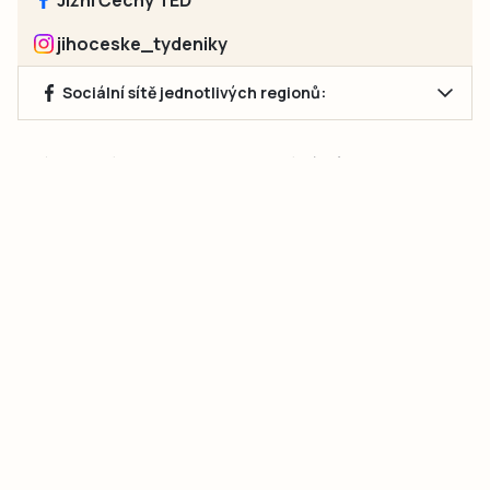
jihoceske_tydeniky
Sociální sítě jednotlivých regionů:
Jakékoliv užití obsahu, včetně převzetí článků, je bez souhlasu
společnosti Jihočeské týdeníky s.r.o. zakázáno. Souhlas lze
získat na e-mailu:
neumann@jihocesketydeniky.cz
.
2026 © Copyright Jihočeské týdeníky s.r.o.
Pravidla vkládání Inzerátů a zpracování osobních
údajů
Pravidla vkládání příspěvků
Hlavním cílem projektu „Nový vizuál webových stránek pro Jihočeské
týdeníky s.r.o." je optimalizace vizuálního stylu stávající značky a
modernizace grafického designu webu
jcted.cz
. Akcentována je funkčnost
uživatelského rozhraní webu, aby se stal moderním a přehledným zdrojem