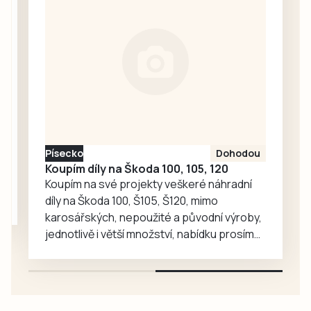
nevyšla. V neděli 9.
ve Vítkovicích k
srpna podlehli v
úspěchu útočník
areálu Na Sídlišti
Lukáš Matějka,
plzeňské
který…
Doubravce 1:3
(1:1). Zásadní roli
sehrál také fakt,
že celek od Otavy
nastoupil vinou…
Písecko
Dohodou
Koupím díly na Škoda 100, 105, 120
Koupím na své projekty veškeré náhradní
díly na Škoda 100, Š105, Š120, mimo
karosářských, nepoužité a původní výroby,
jednotlivě i větší množství, nabídku prosím
pouze na e-mail: svorpi@seznam.cz.