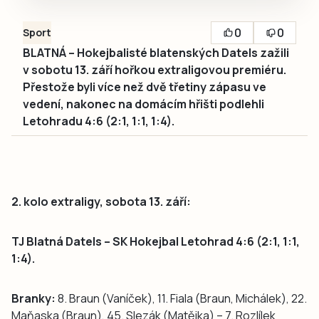
0
0
Sport
BLATNÁ – Hokejbalisté blatenských Datels zažili
v sobotu 13. září hořkou extraligovou premiéru.
Přestože byli více než dvě třetiny zápasu ve
vedení, nakonec na domácím hřišti podlehli
Letohradu 4:6 (2:1, 1:1, 1:4).
2. kolo extraligy, sobota 13. září:
TJ Blatná Datels – SK Hokejbal Letohrad 4:6 (2:1, 1:1,
1:4).
Branky:
8. Braun (Vaníček), 11. Fiala (Braun, Michálek), 22.
Maňaska (Braun), 45. Slezák (Matějka) – 7. Rozlílek