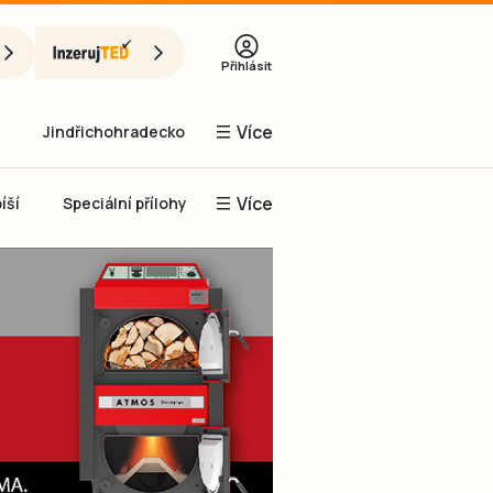
Přihlásit
Více
Jindřichohradecko
Více
íší
Speciální přílohy
Prachaticko
Inzerce
Obnovit heslo
řihlásit se
it se přes Facebook
čet, chci se
Registrovat