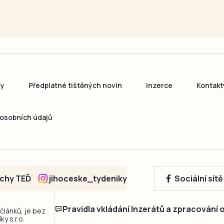
ny
Předplatné tištěných novin
Inzerce
Kontakt
osobních údajů
echy TEĎ
jihoceske_tydeniky
Sociální sít
Pravidla vkládání Inzerátů a zpracování
 článků, je bez
y s.r.o.