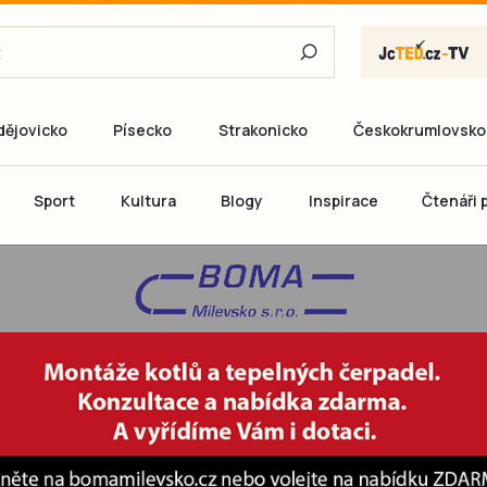
dějovicko
Písecko
Strakonicko
Českokrumlovsko
E-mail
Sport
Kultura
Blogy
Inspirace
Čtenáři p
Heslo
P
Přihlás
Ještě nemám ú