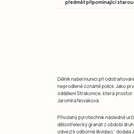
předmět připomínající starou
Dělník našel munici při odstraňován
neprodleně oznámil policii. Jako prv
oddělení Strakonice, která prostor 
Jaromíra Nováková.
Přivolaný pyrotechnik následně urči
dělostřelecký granát z období druhé
odvezl k odborné likvidaci,“ dodala