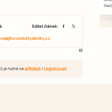
mazlivé, ihned k odběru.
á
Sdílet článek:
va@jihocesketydeniky.cz
ů je nutné se
přihlásit
/
registrovat
.