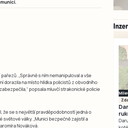
 munici.
í pařezů. „Správně s ním nemanipuloval a vše
ní dorazila na místo hlídka policistů z obvodního
zabezpečila,“ popsala mluvčí strakonické policie
Milevsko
Zdarma / za odvoz
Daruji do dobrých
l, že se s největší pravděpodobností jedná o
rukou kotě
 světové války. „Munici bezpečně zajistil a
Daruji do dobrých rukou
 Jaromíra Nováková.
kotě-kočka, odčervené,