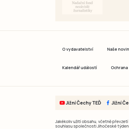
O vydavatelství
Naše novi
Kalendář událostí
Ochrana 
Jižní Čechy TEĎ
Jižní Č
Jakékoliv užití obsahu, včetně převzetí
souhlasu společnosti Jihočeské týdeník