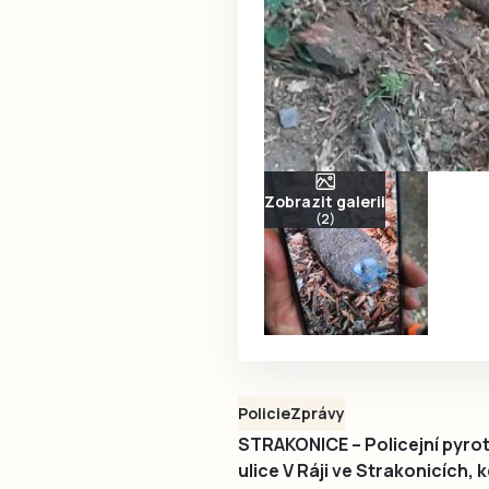
Zobrazit galerii
(2)
Policie
Zprávy
STRAKONICE – Policejní pyrote
ulice V Ráji ve Strakonicích, 