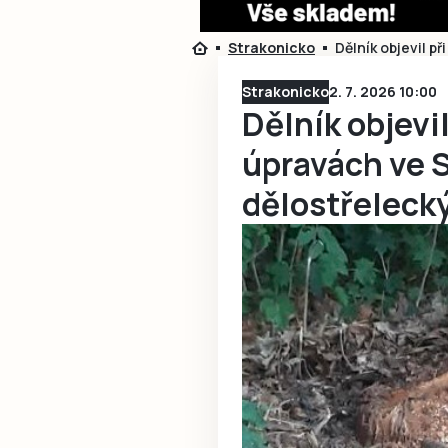
Strakonicko
Dělník objevil p
Strakonicko
2. 7. 2026 10:00
Dělník objevi
úpravách ve 
dělostřeleck