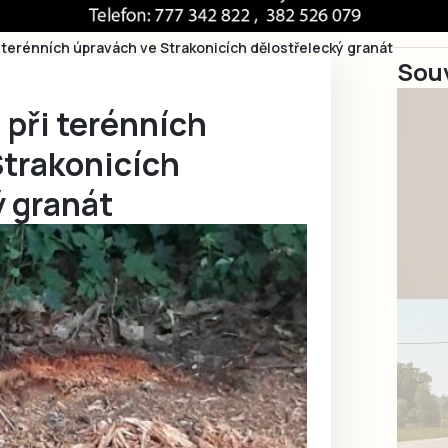
ři terénních úpravách ve Strakonicích dělostřelecký granát
Souv
l při terénních
Strakonicích
ý granát