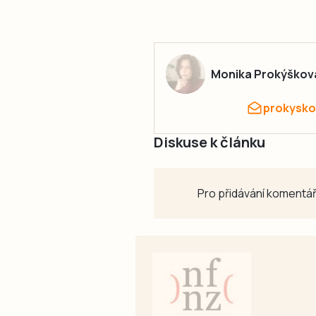
Monika Prokýškov
prokysko
Diskuse k článku
Pro přidávání komentář