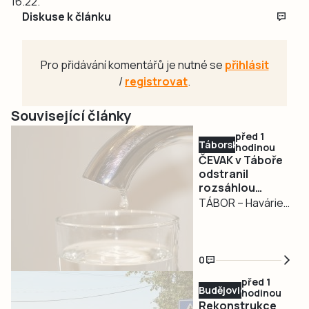
16.22.
Diskuse k článku
Pro přidávání komentářů je nutné se
přihlásit
/
registrovat
.
Související články
před 1
Táborsko
hodinou
ČEVAK v Táboře
odstranil
rozsáhlou
havárii a v půl
TÁBOR – Havárie
osmé spustil
vodovodu, po
vodu
které se dnes
odpoledne ocitla
0
bez vody zhruba
před 1
třetina města v
Budějovicko
hodinou
severní části
Rekonstrukce