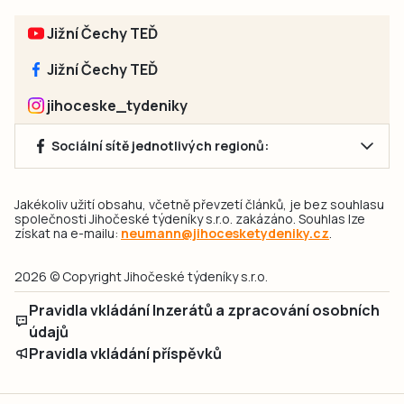
Jižní Čechy TEĎ
Jižní Čechy TEĎ
jihoceske_tydeniky
Sociální sítě jednotlivých regionů:
Jakékoliv užití obsahu, včetně převzetí článků, je bez souhlasu
společnosti Jihočeské týdeníky s.r.o. zakázáno. Souhlas lze
získat na e-mailu:
neumann@jihocesketydeniky.cz
.
2026 © Copyright Jihočeské týdeníky s.r.o.
Pravidla vkládání Inzerátů a zpracování osobních
údajů
Pravidla vkládání příspěvků