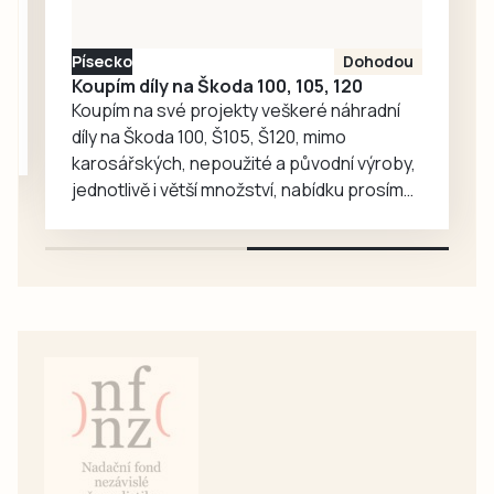
oplátku vyprávějí
zajímavé příběhy.
Písecko
Dohodou
Koupím díly na Škoda 100, 105, 120
Koupím na své projekty veškeré náhradní
díly na Škoda 100, Š105, Š120, mimo
karosářských, nepoužité a původní výroby,
jednotlivě i větší množství, nabídku prosím
pouze na e-mail: svorpi@seznam.cz.