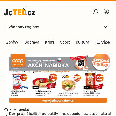
Všechny regiony
E-mail
Více
Zprávy
Doprava
Krimi
Sport
Kultura
Heslo
Blogy
Obnovit heslo
Inspirace
Čtenáři píší
Přihlásit se
Speciální přílohy
Přihlásit se přes Facebook
Inzerce
Ještě nemám účet, chci se
Registrovat
Milevsko
Den proti úložišti radioaktivního odpadu na Jistebnicku si