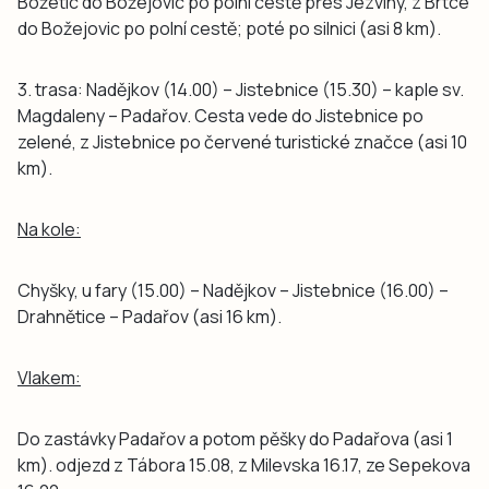
Božetic do Božejovic po polní cestě přes Jezviny, z Brtce
do Božejovic po polní cestě; poté po silnici (asi 8 km).
3. trasa: Nadějkov (14.00) – Jistebnice (15.30) – kaple sv.
Magdaleny – Padařov. Cesta vede do Jistebnice po
zelené, z Jistebnice po červené turistické značce (asi 10
km).
Na kole:
Chyšky, u fary (15.00) – Nadějkov – Jistebnice (16.00) –
Drahnětice – Padařov (asi 16 km).
Vlakem:
Do zastávky Padařov a potom pěšky do Padařova (asi 1
km). odjezd z Tábora 15.08, z Milevska 16.17, ze Sepekova