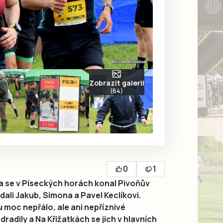
Zobrazit galerii
(64)
0
1
a se v Píseckých horách konal Pivoňův
ali Jakub, Simona a Pavel Keclíkovi.
 moc nepřálo, ale ani nepříznivé
adily a Na Křižatkách se jich v hlavních