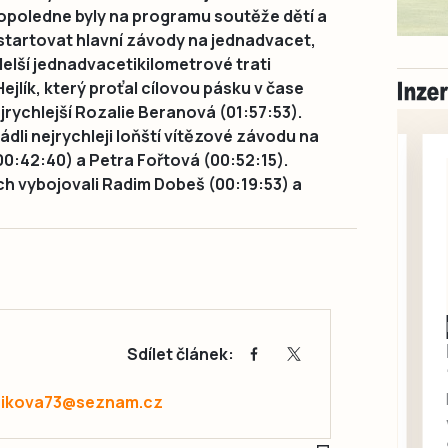
Dopoledne byly na programu soutěže dětí a
startovat hlavní závody na jednadvacet,
delší jednadvacetikilometrové trati
jlík, který proťal cílovou pásku v čase
jrychlejší Rozalie Beranová (01:57:53).
dli nejrychleji loňští vítězové závodu na
00:42:40) a Petra Fořtová (00:52:15).
ech vybojovali Radim Dobeš (00:19:53) a
Milevsko
Zdarma / za odvoz
Sdílet článek:
Daruji do dobrých
rukou kotě
zikova73@seznam.cz
Daruji do dobrých rukou
kotě-kočka, odčervené,