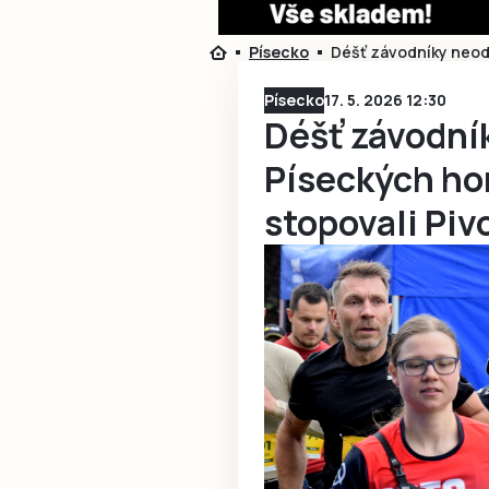
Písecko
Déšť závodníky neodr
Písecko
17. 5. 2026 12:30
Déšť závodník
Píseckých ho
stopovali Piv