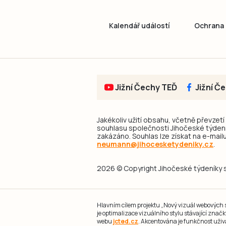
Kalendář událostí
Ochrana 
Jižní Čechy TEĎ
Jižní Č
Jakékoliv užití obsahu, včetně převzetí
souhlasu společnosti Jihočeské týdeník
zakázáno. Souhlas lze získat na e-mailu
neumann@jihocesketydeniky.cz
.
2026 © Copyright Jihočeské týdeníky s.
Hlavním cílem projektu „Nový vizuál webových st
je optimalizace vizuálního stylu stávající zna
webu
jcted.cz
. Akcentována je funkčnost uživ