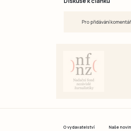
Diskuse k článku
Pro přidávání komentář
O vydavatelství
Naše novi