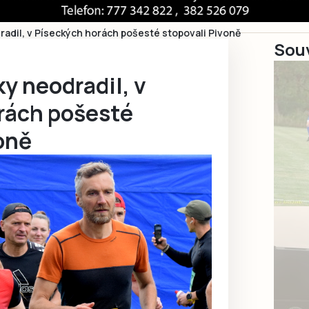
adil, v Píseckých horách pošesté stopovali Pivoně
Souv
y neodradil, v
rách pošesté
oně