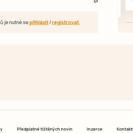
mazlivé, ihned k odběru.
ů je nutné se
přihlásit
/
registrovat
.
ny
Předplatné tištěných novin
Inzerce
Kontakt