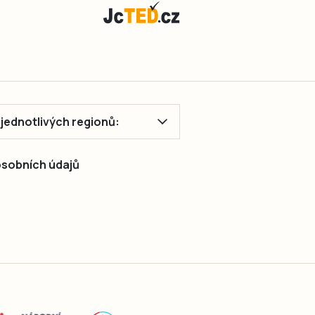
cyklistický
závod
Galaxy
CykloŠvec
kritérium
Hradiště
2026.
ě jednotlivých regionů:
Příprava…
 osobních údajů