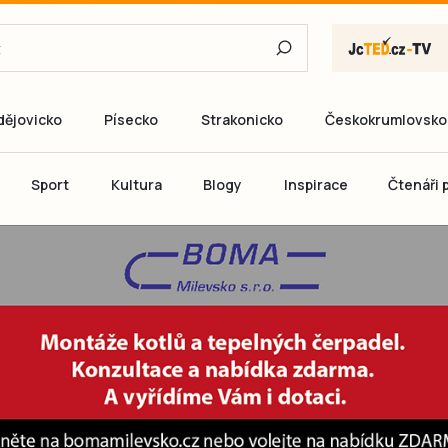
dějovicko
Písecko
Strakonicko
Českokrumlovsko
E-mail
Sport
Kultura
Blogy
Inspirace
Čtenáři p
Heslo
P
Přihlás
Ještě nemám ú