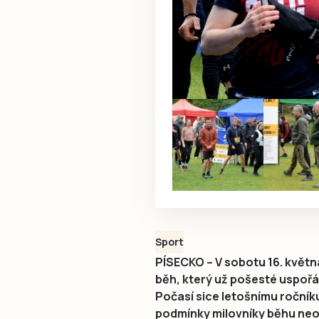
Sport
PÍSECKO – V sobotu 16. květn
běh, který už pošesté uspořád
Počasí sice letošnímu ročníku
podmínky milovníky běhu neodr