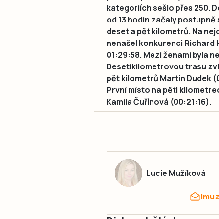
kategoriích sešlo přes 250. 
od 13 hodin začaly postupně 
deset a pět kilometrů. Na nej
nenašel konkurenci Richard He
01:29:58. Mezi ženami byla ne
Desetikilometrovou trasu zvlá
pět kilometrů Martin Dudek (
První místo na pěti kilometr
Kamila Čuřínová (00:21:16).
Lucie Mužíková
lmu