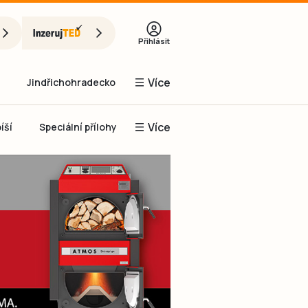
Přihlásit
Více
Jindřichohradecko
Více
íší
Speciální přílohy
Prachaticko
Inzerce
Obnovit heslo
řihlásit se
it se přes Facebook
čet, chci se
Registrovat