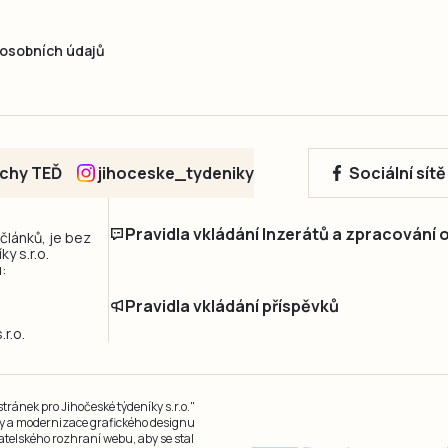
osobních údajů
echy TEĎ
jihoceske_tydeniky
Sociální sít
Pravidla vkládání Inzerátů a zpracování
 článků, je bez
y s.r.o.
:
Pravidla vkládání příspěvků
r.o.
ránek pro Jihočeské týdeníky s.r.o."
čky a modernizace grafického designu
atelského rozhraní webu, aby se stal