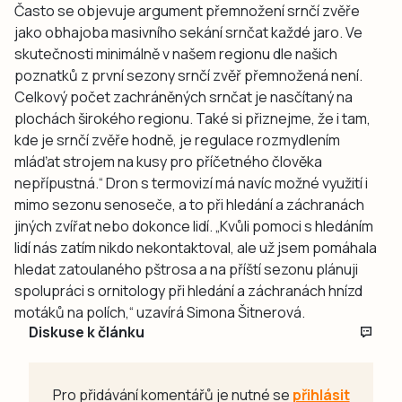
Často se objevuje argument přemnožení srnčí zvěře
jako obhajoba masivního sekání srnčat každé jaro. Ve
skutečnosti minimálně v našem regionu dle našich
poznatků z první sezony srnčí zvěř přemnožená není.
Celkový počet zachráněných srnčat je nasčítaný na
plochách širokého regionu. Také si přiznejme, že i tam,
kde je srnčí zvěře hodně, je regulace rozmydlením
mláďat strojem na kusy pro příčetného člověka
nepřípustná.“ Dron s termovizí má navíc možné využití i
mimo sezonu senoseče, a to při hledání a záchranách
jiných zvířat nebo dokonce lidí. „Kvůli pomoci s hledáním
lidí nás zatím nikdo nekontaktoval, ale už jsem pomáhala
hledat zatoulaného pštrosa a na příští sezonu plánuji
spolupráci s ornitology při hledání a záchranách hnízd
motáků na polích,“ uzavírá Simona Šitnerová.
Diskuse k článku
Pro přidávání komentářů je nutné se
přihlásit