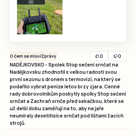
(2)
0
0
O čem se mluví
Zprávy
NADĚJKOVSKO - Spolek Stop sečení srnčat na
Nadějkovsku zhodnotil s velkou radostí svou
první sezonu s dronem s termovizí, na který se
podařilo vybrat peníze letos brzy zjara. Cenné
rady dobrovolníkům poskytly spolky Stop sečení
srnčat a Zachraň srnče před sekačkou, které se
už delší dobu zaměřují na to, aby na jaře
neumíraly desetitisíce srnčat pod lištami žacích
strojů.