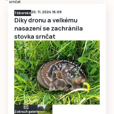
srnčat
20. 11. 2024 16:09
Táborsko
Díky dronu a velkému
nasazení se zachránila
stovka srnčat
Zobrazit galerii