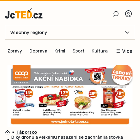
Všechny regiony
E-mail
Více
Zprávy
Doprava
Krimi
Sport
Kultura
Heslo
Blogy
Obnovit heslo
Inspirace
Čtenáři píší
Přihlásit se
Speciální přílohy
Přihlásit se přes Facebook
Inzerce
Ještě nemám účet, chci se
Registrovat
Táborsko
Díky dronu a velkému nasazení se zachránila stovka