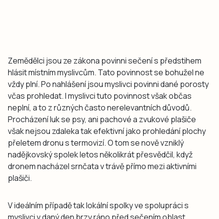
Zemědělci jsou ze zákona povinni sečení s předstihem
hlásit místním myslivcům. Tato povinnost se bohužel ne
vždy plní. Po nahlášení jsou myslivci povinni dané porosty
včas prohledat. I myslivci tuto povinnost však občas
neplní, a to z různých často nerelevantních důvodů.
Procházení luk se psy, ani pachové a zvukové plašiče
však nejsou zdaleka tak efektivní jako prohledání plochy
přeletem dronu s termovizí. O tom se nově vzniklý
nadějkovský spolek letos několikrát přesvědčil, když
dronem nacházel srnčata v trávě přímo mezi aktivními
plašiči.
V ideálním případě tak lokální spolky ve spolupráci s
myslivci v daný den brzy ráno před sečením oblast