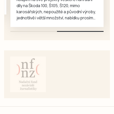
díly na Škoda 100, Š105, Š120, mimo
karosářských, nepoužité a původní výroby,
jednotlivě i větší množství, nabídku prosím
pouze na e-mail: svorpi@seznam.cz.