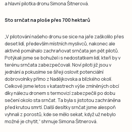
a hlavní pilotka dronu Simona Šitnerová.
Sto srnčat na ploše přes 700 hektarů
„V pilotování našeho dronu se sice na jaře zaškolilo přes
deset lidí, především místních myslivců, nakonec ale
aktivně pomáhalo zachraňovat srnčata jen pět pilotů.
Potýkali jsme se bohužel i s nedostatkem lidí, kteří by v
terénu srnčata zabezpečovali. Noví piloti již jsou v
jednání a pokusíme se šířeji oslovit potenciální
dobrovolníky přímo z Nadějkovska a blízkého okolí.
Celkově jsme letos v katastrech výše zmíněných obcí
díky nálezu dronem s termovizí zabezpečili po dobu
sečení okolo sta srnčat. Ta byla s jistotou zachráněna
před krutou smrtí. Další desítky srnčat jsme alespoň
vyhnali z porostů, kde se mělo sekat, když už nebylo
možné je chytit,“ shrnuje Simona Šitnerová.