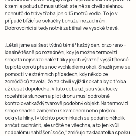
k zemi a pokud už musí utíkat, stejně za chvíli zalehnou
nehnutě do trávy třeba jen o 15 metrů vedle. To je v
případě blížící se sekačky bohužel nezachrání.
Dobrovolníci si tedy notně zaběhali ve vysoké trávě.
„Létali jsme asi šest týdnů téměř každý den, brzo ráno –
ideálně těsně po rozednění, kdy je možné termovizí
srnčata nejsnáze nalézt díky jejich výrazně vyšší tělesné
teplotě oproti přes noc vychladlému okolí. Snažili jsme se
pomoct i v extrémních případech, kdy někdo ze
zemědělců zavolal, že za chvíli vyjíždí sekat a bylo třeba
už deset dopoledne. V tuto dobu už jsou však louky
rozehřáté sluncem a pilot dronu musí podrobně
kontrolovat každý tvarově podobný objekt. Na termovizi
srnče snadno zaměníte i s kamenem nebo ploškou
odkryté hlíny. I v těchto podmínkách se podařilo několik
srnčat zachránit, ale určitě ne všechna, a to jen kvůli
nedbalému nahlášení seče,“ zmiňuje zakladatelka spolku