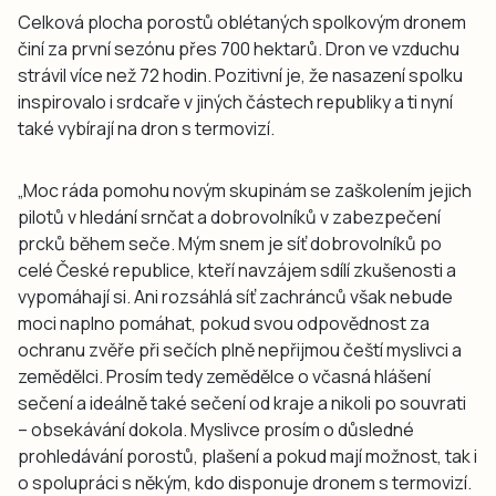
Celková plocha porostů oblétaných spolkovým dronem
činí za první sezónu přes 700 hektarů. Dron ve vzduchu
strávil více než 72 hodin. Pozitivní je, že nasazení spolku
inspirovalo i srdcaře v jiných částech republiky a ti nyní
také vybírají na dron s termovizí.
„Moc ráda pomohu novým skupinám se zaškolením jejich
pilotů v hledání srnčat a dobrovolníků v zabezpečení
prcků během seče. Mým snem je síť dobrovolníků po
celé České republice, kteří navzájem sdílí zkušenosti a
vypomáhají si. Ani rozsáhlá síť zachránců však nebude
moci naplno pomáhat, pokud svou odpovědnost za
ochranu zvěře při sečích plně nepřijmou čeští myslivci a
zemědělci. Prosím tedy zemědělce o včasná hlášení
sečení a ideálně také sečení od kraje a nikoli po souvrati
– obsekávání dokola. Myslivce prosím o důsledné
prohledávání porostů, plašení a pokud mají možnost, tak i
o spolupráci s někým, kdo disponuje dronem s termovizí.