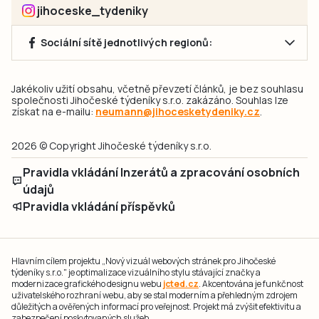
jihoceske_tydeniky
Sociální sítě jednotlivých regionů:
Jakékoliv užití obsahu, včetně převzetí článků, je bez souhlasu
společnosti Jihočeské týdeníky s.r.o. zakázáno. Souhlas lze
získat na e-mailu:
neumann@jihocesketydeniky.cz
.
2026 © Copyright Jihočeské týdeníky s.r.o.
Pravidla vkládání Inzerátů a zpracování osobních
údajů
Pravidla vkládání příspěvků
Hlavním cílem projektu „Nový vizuál webových stránek pro Jihočeské
týdeníky s.r.o." je optimalizace vizuálního stylu stávající značky a
modernizace grafického designu webu
jcted.cz
. Akcentována je funkčnost
uživatelského rozhraní webu, aby se stal moderním a přehledným zdrojem
důležitých a ověřených informací pro veřejnost. Projekt má zvýšit efektivitu a
zabezpečení poskytovaných služeb.