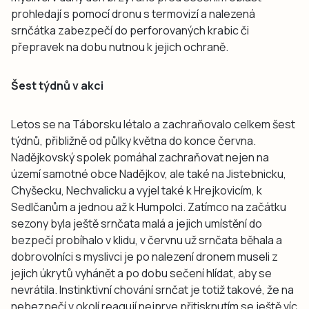
prohledají s pomocí dronu s termovizí a nalezená
srnčátka zabezpečí do perforovaných krabic či
přepravek na dobu nutnou k jejich ochraně.
Šest týdnů v akci
Letos se na Táborsku létalo a zachraňovalo celkem šest
týdnů, přibližně od půlky května do konce června.
Nadějkovský spolek pomáhal zachraňovat nejen na
území samotné obce Nadějkov, ale také na Jistebnicku,
Chyšecku, Nechvalicku a vyjel také k Hrejkovicím, k
Sedlčanům a jednou až k Humpolci. Zatímco na začátku
sezony byla ještě srnčata malá a jejich umístění do
bezpečí probíhalo v klidu, v červnu už srnčata běhala a
dobrovolníci s myslivci je po nalezení dronem museli z
jejich úkrytů vyhánět a po dobu sečení hlídat, aby se
nevrátila. Instinktivní chování srnčat je totiž takové, že na
nebezpečí v okolí reagují nejprve přitisknutím se ještě víc