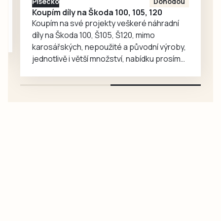
Písecko
Dohodou
Koupím díly na Škoda 100, 105, 120
Koupím na své projekty veškeré náhradní
díly na Škoda 100, Š105, Š120, mimo
karosářských, nepoužité a původní výroby,
jednotlivě i větší množství, nabídku prosím
pouze na e-mail: svorpi@seznam.cz.