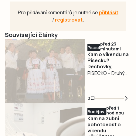
Pro přidávání komentářů je nutné se
přihlásit
/
registrovat
.
Související články
před 23
Písecko
minutami
Kam o víkendu na
Písecku?
Dechovky,
pohádkový les,
PÍSECKO – Druhý
jazz i Slavnost
srpnový víkend
venkova
nabídne na
Písecku pestrý
0
program pro
před 1
milovníky hudby,
Budějovicko
hodinou
rodiny s dětmi i
Kam na zubní
příznivce
pohotovost o
víkendu
venkovských