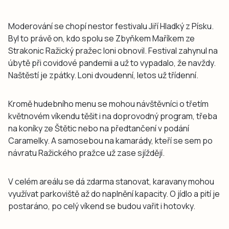
Moderování se chopí nestor festivalu Jiří Hladký z Písku.
Byl to právě on, kdo spolu se Zbyňkem Maříkem ze
Strakonic Ražický pražec loni obnovil. Festival zahynul na
úbytě při covidové pandemii a už to vypadalo, že navždy.
Naštěstí je zpátky. Loni dvoudenní, letos už třídenní.
Kromě hudebního menu se mohou návštěvníci o třetím
květnovém víkendu těšit i na doprovodný program, třeba
na koníky ze Štětic nebo na předtančení v podání
Caramelky. A samosebou na kamarády, kteří se sem po
návratu Ražického pražce už zase sjíždějí.
V celém areálu se dá zdarma stanovat, karavany mohou
využívat parkoviště až do naplnění kapacity. O jídlo a pití je
postaráno, po celý víkend se budou vařit i hotovky.