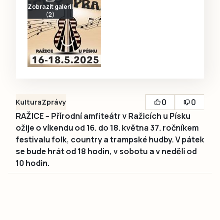
Zobrazit galerii
(2)
0
0
Kultura
Zprávy
RAŽICE – Přírodní amfiteátr v Ražicích u Písku
ožije o víkendu od 16. do 18. května 37. ročníkem
festivalu folk, country a trampské hudby. V pátek
se bude hrát od 18 hodin, v sobotu a v neděli od
10 hodin.