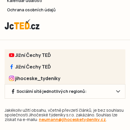
Kalendář událostí
Ochrana osobních údajů
Jižní Čechy TEĎ
Jižní Čechy TEĎ
jihoceske_tydeniky
Sociální sítě jednotlivých regionů:
Jakékoliv užití obsahu, včetně převzetí článků, je bez souhlasu
společnosti Jihočeské týdeníky s.r.o. zakázáno. Souhlas lze
získat na e-mailu:
neumann@jihocesketydeniky.cz
.