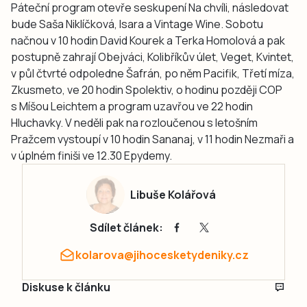
Páteční program otevře seskupení Na chvíli, následovat
bude Saša Niklíčková, Isara a Vintage Wine. Sobotu
načnou v 10 hodin David Kourek a Terka Homolová a pak
postupně zahrají Obejváci, Kolibříkův úlet, Veget, Kvintet,
v půl čtvrté odpoledne Šafrán, po něm Pacifik, Třetí míza,
Zkusmeto, ve 20 hodin Spolektiv, o hodinu později COP
s Míšou Leichtem a program uzavřou ve 22 hodin
Hluchavky. V neděli pak na rozloučenou s letošním
Pražcem vystoupí v 10 hodin Sananaj, v 11 hodin Nezmaři a
v úplném finiši ve 12.30 Epydemy.
Libuše Kolářová
Sdílet článek:
kolarova@jihocesketydeniky.cz
Diskuse k článku