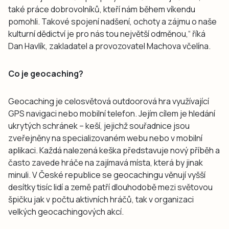
také práce dobrovolníků, kteří nám během víkendu
pomohli. Takové spojení nadšení, ochoty a zájmu o naše
kulturní dědictví je pro nás tou největší odměnou,“ říká
Dan Havlík, zakladatel a provozovatel Machova včelína.
Co je geocaching?
Geocaching je celosvětová outdoorová hra využívající
GPS navigaci nebo mobilní telefon. Jejím cílem je hledání
ukrytých schránek – keší, jejichž souřadnice jsou
zveřejněny na specializovaném webu nebo v mobilní
aplikaci. Každá nalezená keška představuje nový příběh a
často zavede hráče na zajímavá místa, která by jinak
minuli. V České republice se geocachingu věnují vyšší
desítky tisíc lidí a země patří dlouhodobě mezi světovou
špičku jak v počtu aktivních hráčů, tak v organizaci
velkých geocachingových akcí.