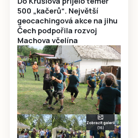
Do Krušlova přijelo téměř
500 „kačerů“. Největší
geocachingová akce na jihu
Čech podpořila rozvoj
Machova včelína
Zobrazit galerii
(16)