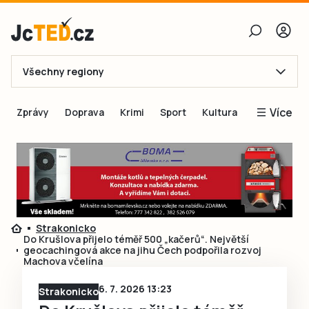
Všechny regiony
E-mail
Více
Zprávy
Doprava
Krimi
Sport
Kultura
Heslo
Blogy
Obnovit heslo
Inspirace
Čtenáři píší
Přihlásit se
Speciální přílohy
Strakonicko
Přihlásit se přes Facebook
Inzerce
Do Krušlova přijelo téměř 500 „kačerů“. Největší
geocachingová akce na jihu Čech podpořila rozvoj
Ještě nemám účet, chci se
Registrovat
Machova včelína
6. 7. 2026 13:23
Strakonicko