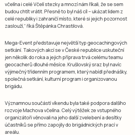
včelína i celé Včelí stezky a mnozí nám říkali, že se sem
budou chtít vrátit. Přesně to byl náš cíl – ukázat lidem z
celé republiky i zahraničí místo, které si jejich pozornost
zaslouží,“ říká Štěpánka Chrastilová.
Mega-Event představuje největší typ geocachingových
setkání. Takových akcí se v České republice uskuteční
jen několik do roka a jejich příprava trvá celému teamu
geocacherů dlouhé měsíce. Krušlovský sraz byl navíc
výjimečný třídenním programem, který nabídl přednášky,
společná setkání, kulturní program i organizovanou
brigádu.
Významnou součástí víkendu byla také podpora dalšího
rozvoje Machova včelína. Celý výtěžek ze vstupného
organizátoři věnovali na jeho další zvelebení a desítky
účastníků se přímo zapojily do brigádnických prací v
areálu.