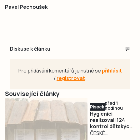
Pavel Pechoušek
Diskuse k článku
Pro přidávání komentářů je nutné se
přihlásit
/
registrovat
.
Související články
před 1
Písecko
hodinou
Hygienici
realizovali 124
kontrol dětských
táborů a uložili
ČESKÉ
na místě šest