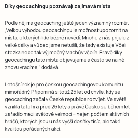
Díky geocachingu poznávají zajímavá místa
Podle něj má geocaching ještě jeden významný rozměr.
„Velkou výhodou geocachingu je možnost upozornit na
místa, o kterých lidé běžně nevědí. Mnoho z nás přijelo z
velké dálky a vůbec jsme netušili, že tady existuje Včelí
stezka nebo tak výjimečný Machův včelín. Právě díky
geocachingu tato místa objevujeme a často se na ně
znovu vracíme,“ dodává.
Letošní rok je pro českou geocachingovou komunitu
mimořádný. Připomíná si totiž 25 let od chvíle, kdy se
geocaching začal v České republice rozvíjet. Ve světě
vznikla tato hra před 26 lety a právě Česko se během let
zařadilo mezi světové velmoci – nejen počtem aktivních
hráčů, kterých jsou u nás vyšší desítky tisíc, ale také
kvalitou pořádaných akcí.