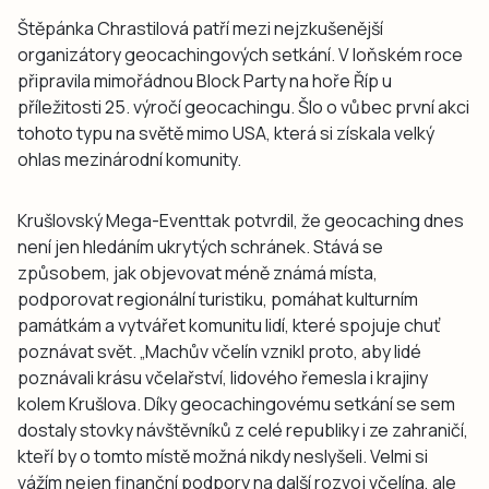
Štěpánka Chrastilová patří mezi nejzkušenější
organizátory geocachingových setkání. V loňském roce
připravila mimořádnou Block Party na hoře Říp u
příležitosti 25. výročí geocachingu. Šlo o vůbec první akci
tohoto typu na světě mimo USA, která si získala velký
ohlas mezinárodní komunity.
Krušlovský Mega-Eventtak potvrdil, že geocaching dnes
není jen hledáním ukrytých schránek. Stává se
způsobem, jak objevovat méně známá místa,
podporovat regionální turistiku, pomáhat kulturním
památkám a vytvářet komunitu lidí, které spojuje chuť
poznávat svět. „Machův včelín vznikl proto, aby lidé
poznávali krásu včelařství, lidového řemesla i krajiny
kolem Krušlova. Díky geocachingovému setkání se sem
dostaly stovky návštěvníků z celé republiky i ze zahraničí,
kteří by o tomto místě možná nikdy neslyšeli. Velmi si
vážím nejen finanční podpory na další rozvoj včelína, ale