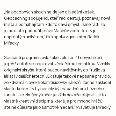
„Na podobných akcích nejde jen o hledání kešek.
Geocaching spojuje lidi, kteří rádi cestují, poznávají nová
místa a pomáhají tam, kde to dává smysl. Jsme rádi, že
jsme mohli podpořit právě Machův včelín, který je
naprostým unikátem,“ říká spoluorganizátor Radek
Miřácký.
Součástí programu bylo také založení 11 nových keší,
jejichž autoři se inspirovali včelařskou tematikou. Vznikly
originální skrýše, které budou návštěvníky do Krušlova
lákat i v dalších letech. „Existuje takové nepsané pravidlo,
že když má člověk kolem tisícovky nálezů, začne zakládat
vlastní kešky. Ty by neměly být nápadné pro běžného
turistu, ale zkušený kačer je vždy dokáže objevit. Je to
vlastně kreativní disciplína, která je pro mnoho hráčů
stejně důležitá jako samotné hledání,“ vysvětluje Miřácký.