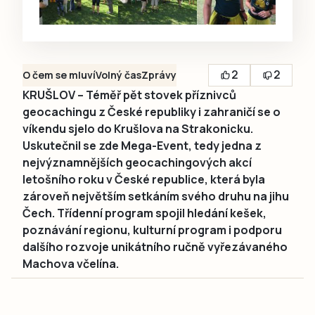
2
2
O čem se mluví
Volný čas
Zprávy
KRUŠLOV – Téměř pět stovek příznivců
geocachingu z České republiky i zahraničí se o
víkendu sjelo do Krušlova na Strakonicku.
Uskutečnil se zde Mega-Event, tedy jedna z
nejvýznamnějších geocachingových akcí
letošního roku v České republice, která byla
zároveň největším setkáním svého druhu na jihu
Čech. Třídenní program spojil hledání kešek,
poznávání regionu, kulturní program i podporu
dalšího rozvoje unikátního ručně vyřezávaného
Machova včelína.