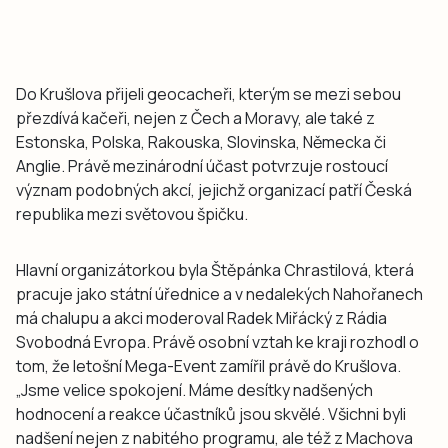
Do Krušlova přijeli geocacheři, kterým se mezi sebou
přezdívá kačeři, nejen z Čech a Moravy, ale také z
Estonska, Polska, Rakouska, Slovinska, Německa či
Anglie. Právě mezinárodní účast potvrzuje rostoucí
význam podobných akcí, jejichž organizací patří Česká
republika mezi světovou špičku.
Hlavní organizátorkou byla Štěpánka Chrastilová, která
pracuje jako státní úřednice a v nedalekých Nahořanech
má chalupu a akci moderoval Radek Miřácký z Rádia
Svobodná Evropa. Právě osobní vztah ke kraji rozhodl o
tom, že letošní Mega-Event zamířil právě do Krušlova.
„Jsme velice spokojení. Máme desítky nadšených
hodnocení a reakce účastníků jsou skvělé. Všichni byli
nadšení nejen z nabitého programu, ale též z Machova