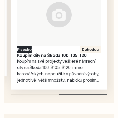
služeb také
venkova v
některé okresní
Krašovicích.
stomatologické
komory –
jindřichohradecká,
táborská a
společně také
strakonická,
Písecko
Dohodou
písecká a
Koupím díly na Škoda 100, 105, 120
prachatická.
Koupím na své projekty veškeré náhradní
Krajská
díly na Škoda 100, Š105, Š120, mimo
pohotovost v
karosářských, nepoužité a původní výroby,
budějovické
jednotlivě i větší množství, nabídku prosím
Lidické ulici je…
pouze na e-mail: svorpi@seznam.cz.