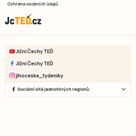
Ochrana osobních údajů
Jižní Čechy TEĎ
Jižní Čechy TEĎ
jihoceske_tydeniky
Sociální sítě jednotlivých regionů:
Jakékoliv užití obsahu, včetně převzetí článků, je bez souhlasu
společnosti Jihočeské týdeníky s.r.o. zakázáno. Souhlas lze
získat na e-mailu:
neumann@jihocesketydeniky.cz
.
2026 © Copyright Jihočeské týdeníky s.r.o.