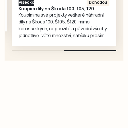
Písecko
Dohodou
je zájemcům
Koupím díly na Škoda 100, 105, 120
představí
Koupím na své projekty veškeré náhradní
mnohem…
díly na Škoda 100, Š105, Š120, mimo
karosářských, nepoužité a původní výroby,
jednotlivě i větší množství, nabídku prosím
pouze na e-mail: svorpi@seznam.cz.