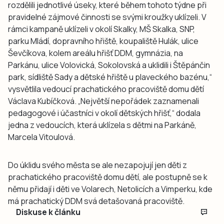
rozdělili jednotlivé úseky, které během tohoto týdne při
pravidelné zájmové činnosti se svými kroužky uklízeli. V
rámci kampaně uklízeli v okolí Skalky, MŠ Skalka, SNP,
parku Mládí, dopravního hřiště, koupaliště Hulák, ulice
Ševčíkova, kolem areálu hřišť DDM, gymnázia, na
Parkánu, ulice Volovická, Sokolovská a uklidili i Štěpánčin
park, sídliště Sady a dětské hřiště u plaveckého bazénu,“
vysvětlila vedoucí prachatického pracoviště domu dětí
Václava Kubíčková. „Největší nepořádek zaznamenali
pedagogové i účastníci v okolí dětských hřišť,“ dodala
jedna z vedoucích, která uklízela s dětmi na Parkáně,
Marcela Vitoulová.
Do úklidu svého města se ale nezapojují jen děti z
prachatického pracoviště domu dětí, ale postupně se k
němu přidají i děti ve Volarech, Netolicích a Vimperku, kde
má prachatický DDM svá detašovaná pracoviště.
Diskuse k článku