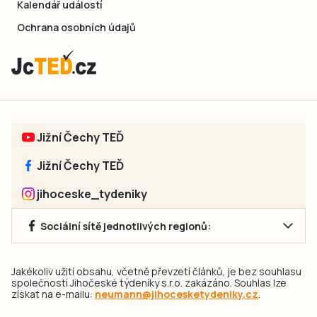
Kalendář událostí
Ochrana osobních údajů
Jižní Čechy TEĎ
Jižní Čechy TEĎ
jihoceske_tydeniky
Sociální sítě jednotlivých regionů:
Jakékoliv užití obsahu, včetně převzetí článků, je bez souhlasu
společnosti Jihočeské týdeníky s.r.o. zakázáno. Souhlas lze
získat na e-mailu:
neumann@jihocesketydeniky.cz
.