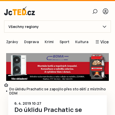
Všechny regiony
E-mail
Více
Zprávy
Doprava
Krimi
Sport
Kultura
Heslo
Blogy
Obnovit heslo
Inspirace
Čtenáři píší
Přihlásit se
Speciální přílohy
Přihlásit se přes Facebook
Inzerce
Do úklidu Prachatic se zapojilo přes sto dětí z místního
DDM
Ještě nemám účet, chci se
Registrovat
6. 4. 2019 10:27
Do úklidu Prachatic se