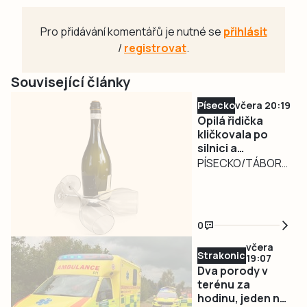
Pro přidávání komentářů je nutné se
přihlásit
/
registrovat
.
Související články
Písecko
včera 20:19
Opilá řidička
kličkovala po
silnici a
ohrožovala
PÍSECKO/TÁBORSKO
ostatní.
– Nebezpečně
Nadýchala téměř
kličkující osobní
3,3 promile
automobil
0
zaměstnal ve
středu v poledne
včera
Strakonicko
19:07
písecké policisty.
Dva porody v
Řidiči jedoucí po
terénu za
silnici I/29 ve
hodinu, jeden na