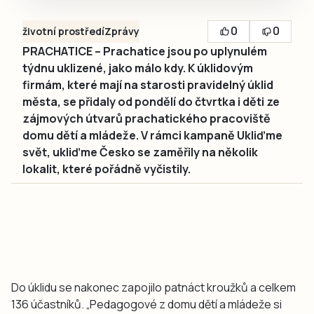
0
0
životní prostředí
Zprávy
PRACHATICE – Prachatice jsou po uplynulém
týdnu uklizené, jako málo kdy. K úklidovým
firmám, které mají na starosti pravidelný úklid
města, se přidaly od pondělí do čtvrtka i děti ze
zájmových útvarů prachatického pracoviště
domu dětí a mládeže. V rámci kampaně Ukliďme
svět, ukliďme Česko se zaměřily na několik
lokalit, které pořádně vyčistily.
Do úklidu se nakonec zapojilo patnáct kroužků a celkem
136 účastníků. „Pedagogové z domu dětí a mládeže si