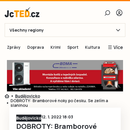
Všechny regiony
E-mail
Více
Zprávy
Doprava
Krimi
Sport
Kultura
Heslo
Blogy
Obnovit heslo
Inspirace
Čtenáři píší
Přihlásit se
Speciální přílohy
Budějovicko
Přihlásit se přes Facebook
Inzerce
DOBROTY: Bramborové noky po česku. Se zelím a
slaninou
Ještě nemám účet, chci se
Registrovat
12. 1. 2022 18:03
Budějovicko
DOBROTY: Bramborové