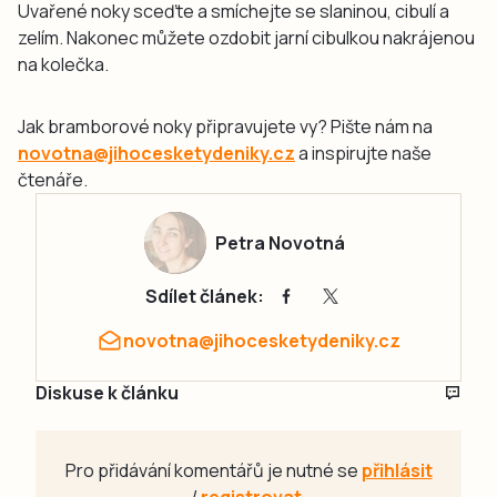
Uvařené noky sceďte a smíchejte se slaninou, cibulí a
zelím. Nakonec můžete ozdobit jarní cibulkou nakrájenou
na kolečka.
Jak bramborové noky připravujete vy? Pište nám na
novotna@jihocesketydeniky.cz
a inspirujte naše
čtenáře.
Petra Novotná
Sdílet článek:
novotna@jihocesketydeniky.cz
Diskuse k článku
Pro přidávání komentářů je nutné se
přihlásit
/
registrovat
.