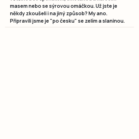
masem nebo se sýrovou omáčkou. Už jste je
někdy zkoušeli i na jiný způsob? My ano.
Připravili jsme je "po česku" se zelím a slaninou.