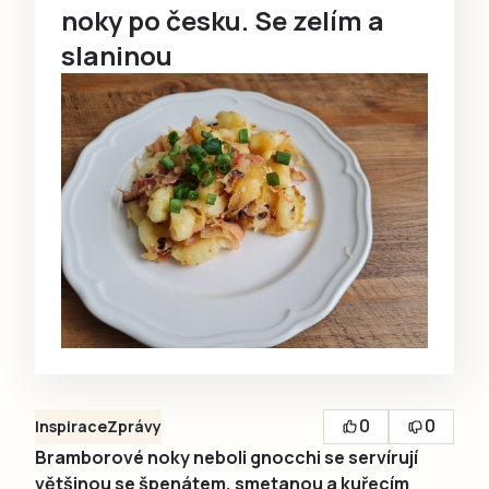
noky po česku. Se zelím a
slaninou
0
0
Inspirace
Zprávy
Bramborové noky neboli gnocchi se servírují
většinou se špenátem, smetanou a kuřecím