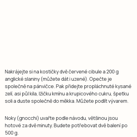
Nakrájejte si na kostičky dvě červené cibule a 200 g
anglické slaniny (můžete dát i uzené). Opečte je
společně na pánvičce. Pak přidejte propláchnuté kysané
zelí, asi půl kila, lžičku kmínu a krupicového cukru, špetku
soli a duste společně do měkka. Můžete podlít vývarem.
Noky (gnocchi) uvařte podle návodu, většinou jsou
hotové za dvě minuty. Budete potřebovat dvě balení po
500 g.