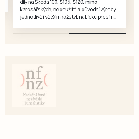
díly na Škoda 100, Š105, Š120, mimo
karosářských, nepoužité a původní výroby,
jednotlivě i větší množství, nabídku prosím
pouze na e-mail: svorpi@seznam.cz.