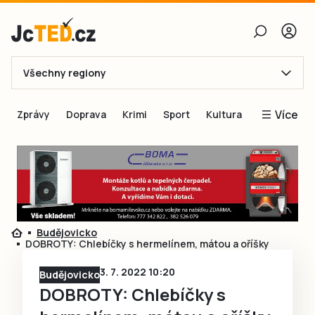
Všechny regiony
E-mail
Více
Zprávy
Doprava
Krimi
Sport
Kultura
Heslo
Blogy
Obnovit heslo
Inspirace
Čtenáři píší
Přihlásit se
Speciální přílohy
Budějovicko
Přihlásit se přes Facebook
Inzerce
DOBROTY: Chlebíčky s hermelínem, mátou a oříšky
Ještě nemám účet, chci se
Registrovat
3. 7. 2022 10:20
Budějovicko
DOBROTY: Chlebíčky s