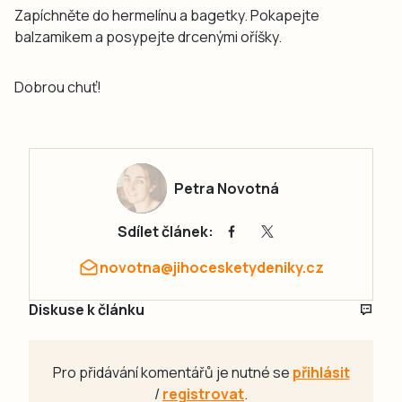
Zapíchněte do hermelínu a bagetky. Pokapejte
balzamikem a posypejte drcenými oříšky.
Dobrou chuť!
Petra Novotná
Sdílet článek:
novotna@jihocesketydeniky.cz
Diskuse k článku
Pro přidávání komentářů je nutné se
přihlásit
/
registrovat
.