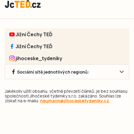
Jižní Čechy TEĎ
Jižní Čechy TEĎ
jihoceske_tydeniky
Sociální sítě jednotlivých regionů:
Jakékoliv užití obsahu, včetně převzetí článků, je bez souhlasu
společnosti Jihočeské týdeníky s.r.o. zakázáno. Souhlas lze
získat na e-mailu:
neumann@jihocesketydeniky.cz
.
2026 © Copyright Jihočeské týdeníky s.r.o.
Pravidla vkládání Inzerátů a zpracování osobních
údajů