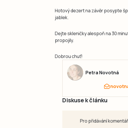
Hotový dezert na závěr posypte špe
jablek.
Dejte skleničky alespoň na 30 minut
propojily.
Dobrou chuť!
Petra Novotná
novotn
Diskuse k článku
Pro přidávání komentář