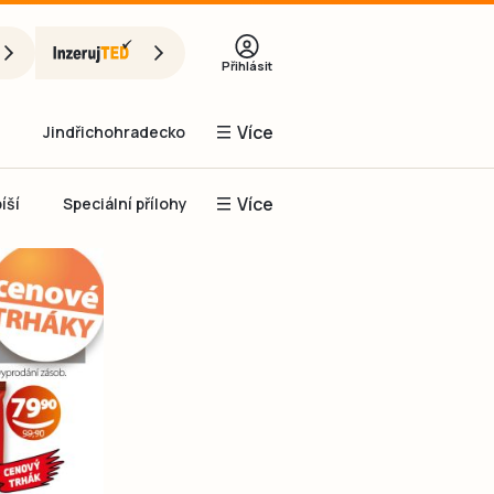
Přihlásit
Více
Jindřichohradecko
Více
íší
Speciální přílohy
Prachaticko
Inzerce
Obnovit heslo
řihlásit se
it se přes Facebook
čet, chci se
Registrovat