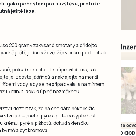
ídle i jako pohoštění pro návštěvu, protože
tná ještě lépe.
u se 200 gramy zakysané smetany a přidejte
padně ještě jednu až dvě lžičky cukru podle chuti.
ané, pokud si ho chcete připravit doma, tak
ejte je, zbavte jádřinců a nakrájejte na menší
3 lžícemi vody, aby se nepřipalovala, a na mírném
0 až 15 minut, dokud úplně nezměknou.
rstvit dezert tak, že na dno dáte několik lžic
 vrstvu jablečného pyré a poté nasypte hrst
Milevsko
ou krému, pyré a piškotů, dokud skleničku
Zdarma / za odvoz
a by měla být krémová.
Daruji do dobrých