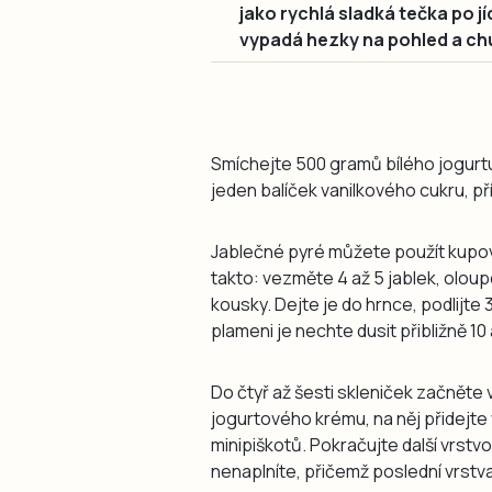
jako rychlá sladká tečka po j
vypadá hezky na pohled a chu
Smíchejte 500 gramů bílého jogurt
jeden balíček vanilkového cukru, pří
Jablečné pyré můžete použít kupov
takto: vezměte 4 až 5 jablek, oloup
kousky. Dejte je do hrnce, podlijte 
plameni je nechte dusit přibližně 1
Do čtyř až šesti skleniček začněte v
jogurtového krému, na něj přidejte
minipiškotů. Pokračujte další vrstv
nenaplníte, přičemž poslední vrstv