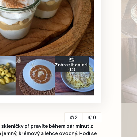
Zobrazit galerii
(12)
2
0
skleničky připravíte během pár minut z
e jemný, krémový a lehce ovocný. Hodí se