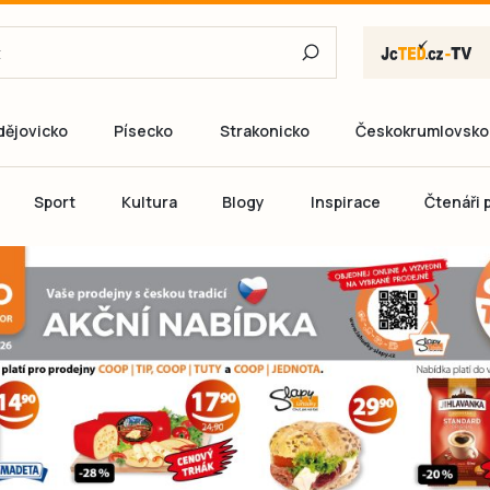
dějovicko
Písecko
Strakonicko
Českokrumlovsko
E-mail
Sport
Kultura
Blogy
Inspirace
Čtenáři p
Heslo
P
Přihlás
Ještě nemám ú