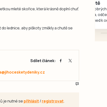
rukou kotě
tkou mleté skořice, která krásně doplní chuť
Daruji do dobrých rukou
kotě-kočka, odčervené,
mazlivé, ihned k odběru.
 do lednice, aby piškoty změkly a chutě se
Sdílet článek:
a@jihocesketydeniky.cz
ů je nutné se
přihlásit
/
registrovat
.