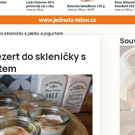
 skleničky s jablky a jogurtem
Souv
ert do skleničky s
rtem