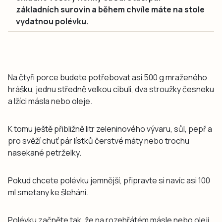
základních surovin a během chvíle máte na stole
vydatnou polévku.
Na čtyři porce budete potřebovat asi 500 g mraženého
hrášku, jednu středně velkou cibuli, dva stroužky česneku
a lžíci másla nebo oleje.
K tomu ještě přibližně litr zeleninového vývaru, sůl, pepř a
pro svěží chuť pár lístků čerstvé máty nebo trochu
nasekané petrželky.
Pokud chcete polévku jemnější, připravte si navíc asi 100
ml smetany ke šlehání.
Polévku začněte tak, že na rozehřátém másle nebo oleji