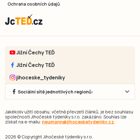
Ochrana osobních údajů
Jižní Čechy TEĎ
Jižní Čechy TEĎ
jihoceske_tydeniky
Sociální sítě jednotlivých regionů:
Jakékoliv užití obsahu, včetně převzetí článků, je bez souhlasu
společnosti Jihočeské týdeníky s.r.o. zakázáno. Souhlas lze
získat na e-mailu:
neumann@jihocesketydeniky.cz
.
2026 © Copyright Jihočeské týdeníky s.r.o.