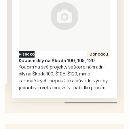
(800 gramů), 50
gramů
rajčatového
protlaku. Vše
zalijte 0,5 litrem
vody, osolte,
opepřete,
přidejte
Písecko
Dohodou
zeleninový bujón,
Koupím díly na Škoda 100, 105, 120
lžičku cukru…
Koupím na své projekty veškeré náhradní
díly na Škoda 100, Š105, Š120, mimo
karosářských, nepoužité a původní výroby,
jednotlivě i větší množství, nabídku prosím
pouze na e-mail: svorpi@seznam.cz.