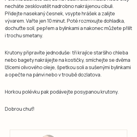
necháte zesklovatět nadrobno nakrájenou cibuli.
Přidejte nasekaný česnek, vsypte hrášek a zalijte
vývarem. Vařte jen 10 minut. Poté rozmixujte dohladka,
dochuťte solí, pepřem a bylinkami a nakonec můžete přilít
i trochu smetany.
Krutony připravíte jednoduše: tři krajíce staršího chleba
nebo bagety nakrájejte na kostičky, smíchejte se dvěma
lžícemi olivového oleje, špetkou soli a sušenými bylinkami
a opečte na pánvi nebo v troubě dozlatova.
Horkou polévku pak podávejte posypanou krutony.
Dobrou chuť!