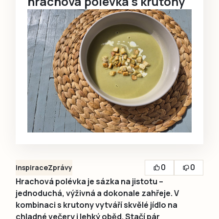
hrachová polévka s krutony
0
0
Inspirace
Zprávy
Hrachová polévka je sázka na jistotu –
jednoduchá, výživná a dokonale zahřeje. V
kombinaci s krutony vytváří skvělé jídlo na
chladné večery i lehký oběd. Stačí pár