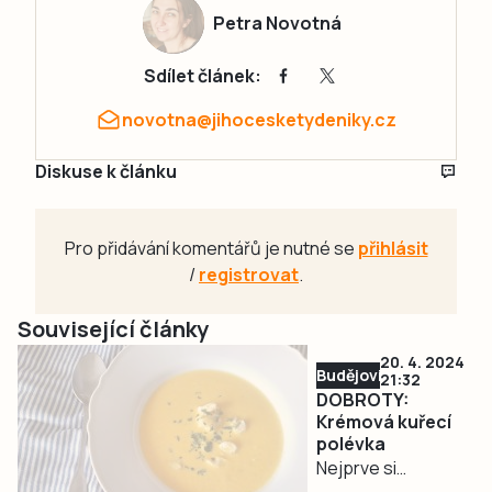
Petra Novotná
Sdílet článek:
novotna@jihocesketydeniky.cz
Diskuse k článku
Pro přidávání komentářů je nutné se
přihlásit
/
registrovat
.
Související články
20. 4. 2024
Budějovicko
21:32
DOBROTY:
Krémová kuřecí
polévka
Nejprve si