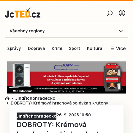
Všechny regiony
E-mail
Více
Zprávy
Doprava
Krimi
Sport
Kultura
Heslo
Blogy
Obnovit heslo
Inspirace
Čtenáři píší
Přihlásit se
Speciální přílohy
Jindřichohradecko
Přihlásit se přes Facebook
Inzerce
DOBROTY: Krémová hrachová polévka s krutony
Ještě nemám účet, chci se
Registrovat
26. 9. 2025 10:50
Jindřichohradecko
DOBROTY: Krémová