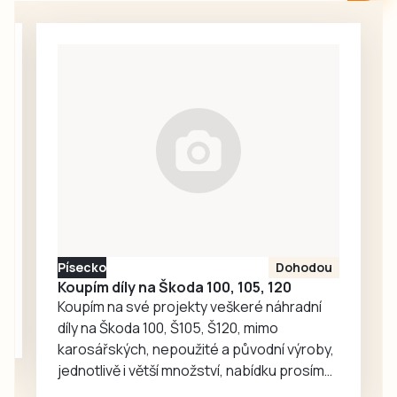
srpen a neděje se
nic. Redakce
proto oslovila
Správu železnic
se žádostí o
vysvětlení.
Ředitelka odboru
komunikace Nela
Friebová
odpověděla.
Písecko
Dohodou
Koupím díly na Škoda 100, 105, 120
Koupím na své projekty veškeré náhradní
díly na Škoda 100, Š105, Š120, mimo
karosářských, nepoužité a původní výroby,
jednotlivě i větší množství, nabídku prosím
pouze na e-mail: svorpi@seznam.cz.