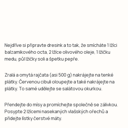
Nejdříve si připravte dresink a to tak, že smícháte 1 lžíci
balzamikového octa, 2 lžíce olivového oleje, 1 lžičku
medu, půl lžičky soli a špetku pepře.
Zralá a omytá rajčata (asi 500 g) nakrájejte na tenké
plátky. Červenou cibuli oloupejte a také nakrájejte na
plátky. To samé udělejte se salátovou okurkou.
Přendejte do mísy a promíchejte společně se zálivkou.
Posypte 2 lžícemi nasekaných vlašských ořechů a
přidejte lístky čerstvé máty.