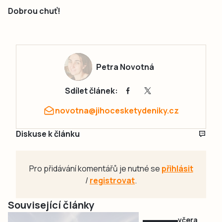
Dobrou chuť!
Petra Novotná
Sdílet článek:
novotna@jihocesketydeniky.cz
Diskuse k článku
Pro přidávání komentářů je nutné se
přihlásit
/
registrovat
.
Související články
včera