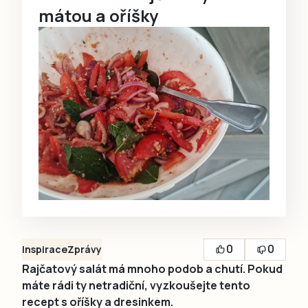
mátou a oříšky
0
0
Inspirace
Zprávy
Rajčatový salát má mnoho podob a chutí. Pokud
máte rádi ty netradiční, vyzkoušejte tento
recept s oříšky a dresinkem.