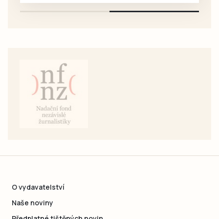
O vydavatelství
Naše noviny
Předplatné tištěných novin