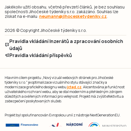
Jakékoliv užití obsahu, včetně převzetí článků, je bez souhlasu
společnosti Jihočeské týdeníky s.r.o. zakázáno. Souhlas lze
získat na e-mailu:
neumann@jihocesketydeniky.cz
.
2026 © Copyright Jihočeské týdeníky s.r.o.
Pravidla vkládání Inzerátů a zpracování osobních
údajů
Pravidla vkládání příspěvků
Hlavním cílem projektu „Nový vizuál webových stránek pro Jihočeské
týdeníky s.r.o." je optimalizace vizuálního stylu stávající značky a
modernizace grafického designu webu
jcted.cz
. Akcentována je funkčnost
uživatelského rozhraní webu, aby se stal moderním a přehledným zdrojem
důležitých a ověřených informací pro veřejnost. Projekt má zvýšit efektivitu a
zabezpečení poskytovaných služeb.
Projekt byl spolufinancován Evropskou unií z nástroje NextGenerationEU.