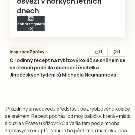
osvěží v horkých letních
dnech
Zobrazit galerii
(2)
0
0
Inspirace
Zprávy
O rodinný recept na rybízový koláč se sněhem se
se čtenáři podělila obchodní ředitelka
Jihočeských týdeníků Michaela Neumannová.
„Prázdniny si nedovedu představit bez rybízového koláče
se sněhem. Recept pochází od mojí babičky, která v mládí
sloužila v Praze u křižovníků a vařila tam podle mnoha
zajímavých receptů. Naučila ho péct, mou maminku, ona