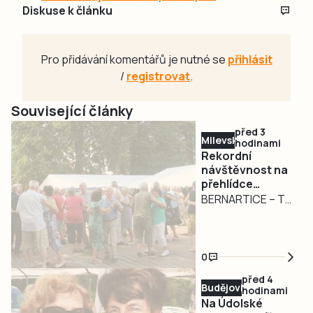
Diskuse k článku
Pro přidávání komentářů je nutné se
přihlásit
/
registrovat
.
Související články
před 3
Milevsko
hodinami
Rekordní
návštěvnost na
přehlídce
dechovek v
BERNARTICE – To
Bernarticích. Na
organizátoři
Český rozhlas
bernartické
jsou lidé
přehlídky
naštvaní.
0
dechových hudeb
Objevují Rádio
před 4
Dechovka
nečekali. V sobotu
Budějovicko
hodinami
8. srpna navštívilo
Na Údolské