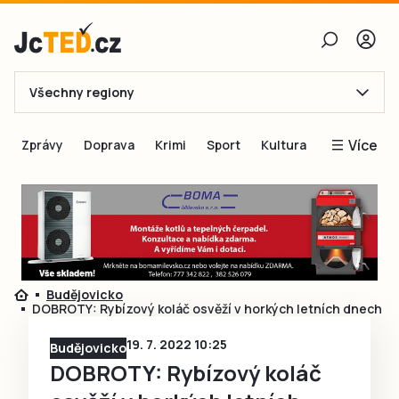
Všechny regiony
E-mail
Více
Zprávy
Doprava
Krimi
Sport
Kultura
Heslo
Blogy
Obnovit heslo
Inspirace
Čtenáři píší
Přihlásit se
Speciální přílohy
Budějovicko
Přihlásit se přes Facebook
Inzerce
DOBROTY: Rybízový koláč osvěží v horkých letních dnech
Ještě nemám účet, chci se
Registrovat
19. 7. 2022 10:25
Budějovicko
DOBROTY: Rybízový koláč