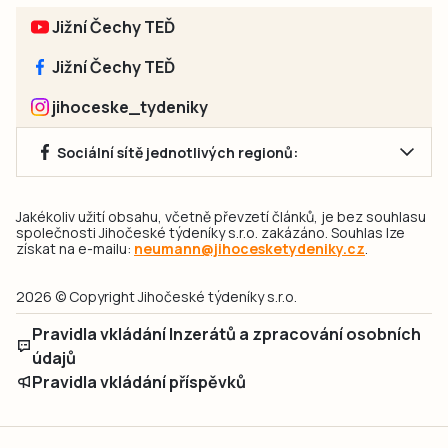
Jižní Čechy TEĎ
Jižní Čechy TEĎ
jihoceske_tydeniky
Sociální sítě jednotlivých regionů:
Jakékoliv užití obsahu, včetně převzetí článků, je bez souhlasu
společnosti Jihočeské týdeníky s.r.o. zakázáno. Souhlas lze
získat na e-mailu:
neumann@jihocesketydeniky.cz
.
2026 © Copyright Jihočeské týdeníky s.r.o.
Pravidla vkládání Inzerátů a zpracování osobních
údajů
Pravidla vkládání příspěvků