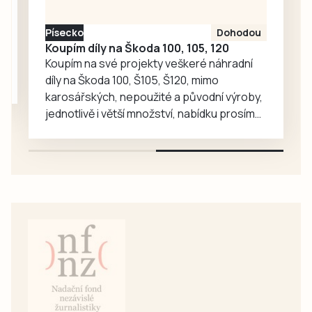
vzkazy a kresby
účastníci pochodu
Písecko
Dohodou
i…
Koupím díly na Škoda 100, 105, 120
Koupím na své projekty veškeré náhradní
díly na Škoda 100, Š105, Š120, mimo
karosářských, nepoužité a původní výroby,
jednotlivě i větší množství, nabídku prosím
pouze na e-mail: svorpi@seznam.cz.