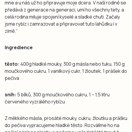
mne a u nás už ho připravuje moje dcera. V naší rodině se
předává z generace na generaci, umí ho všechny tety, a
celá rodina miluje spojení kyselé a sladké chuti. Začaly
jsme rybíz i zamrazovat a připravovat tuto lahůdku i v
zimě.“
Ingredience
těsto:
400g hladké mouky, 300 g másla nebo tuku, 150 g
moučkového cukru, 1 vanilkový cukr, 1 žloutek, 1 prášek do
pečiva
sníh:
5 bílků, 300 g moučkového cukru, 1 – 1,5 litru
červeného vyzrálého rybízu
Z měkkého másla, prosáté mouky, cukru, žloutku a prášku
do pečiva vypracujeme hladké těsto. Rozválíme ho na