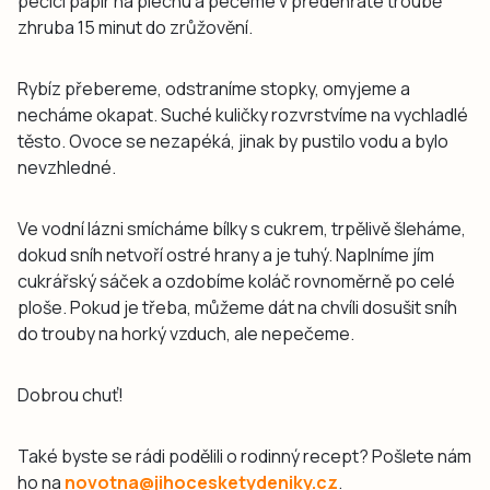
pečicí papír na plechu a pečeme v předehřáté troubě
zhruba 15 minut do zrůžovění.
Rybíz přebereme, odstraníme stopky, omyjeme a
necháme okapat. Suché kuličky rozvrstvíme na vychladlé
těsto. Ovoce se nezapéká, jinak by pustilo vodu a bylo
nevzhledné.
Ve vodní lázni smícháme bílky s cukrem, trpělivě šleháme,
dokud sníh netvoří ostré hrany a je tuhý. Naplníme jím
cukrářský sáček a ozdobíme koláč rovnoměrně po celé
ploše. Pokud je třeba, můžeme dát na chvíli dosušit sníh
do trouby na horký vzduch, ale nepečeme.
Dobrou chuť!
Také byste se rádi podělili o rodinný recept? Pošlete nám
ho na
novotna@jihocesketydeniky.cz
.