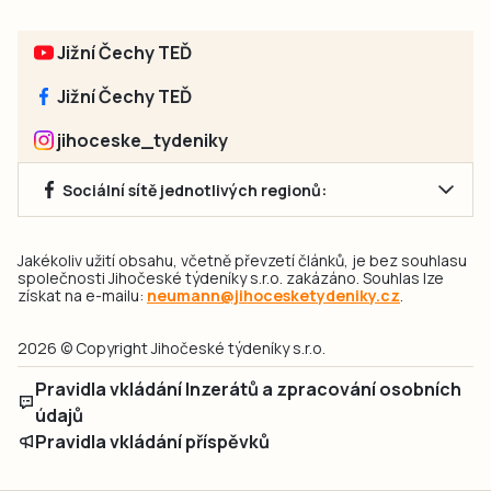
Jižní Čechy TEĎ
Jižní Čechy TEĎ
jihoceske_tydeniky
Sociální sítě jednotlivých regionů:
Jakékoliv užití obsahu, včetně převzetí článků, je bez souhlasu
společnosti Jihočeské týdeníky s.r.o. zakázáno. Souhlas lze
získat na e-mailu:
neumann@jihocesketydeniky.cz
.
2026 © Copyright Jihočeské týdeníky s.r.o.
Pravidla vkládání Inzerátů a zpracování osobních
údajů
Pravidla vkládání příspěvků