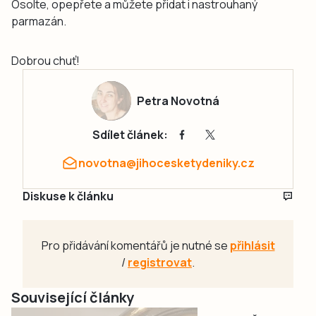
Osolte, opepřete a můžete přidat i nastrouhaný
parmazán.
Dobrou chuť!
Petra Novotná
Sdílet článek:
novotna@jihocesketydeniky.cz
Diskuse k článku
Pro přidávání komentářů je nutné se
přihlásit
/
registrovat
.
Související články