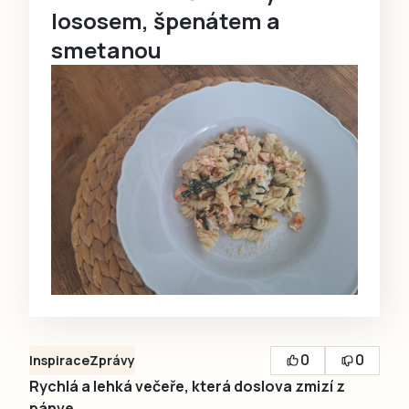
lososem, špenátem a
smetanou
0
0
Inspirace
Zprávy
Rychlá a lehká večeře, která doslova zmizí z
pánve.