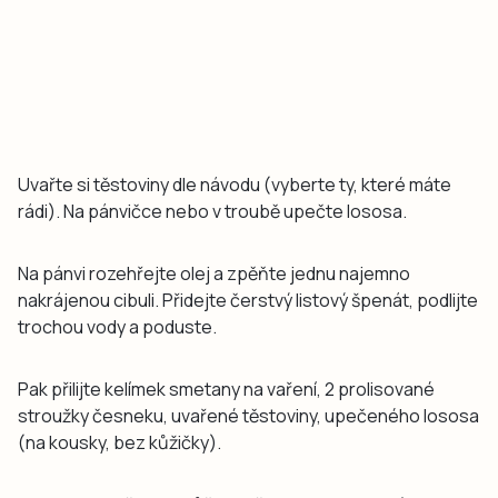
Uvařte si těstoviny dle návodu (vyberte ty, které máte
rádi). Na pánvičce nebo v troubě upečte lososa.
Na pánvi rozehřejte olej a zpěňte jednu najemno
nakrájenou cibuli. Přidejte čerstvý listový špenát, podlijte
trochou vody a poduste.
Pak přilijte kelímek smetany na vaření, 2 prolisované
stroužky česneku, uvařené těstoviny, upečeného lososa
(na kousky, bez kůžičky).