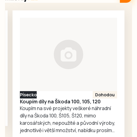
srpna v Domově s
pro každodenní
pečovatelskou
setkávání,
službou v
odpočinek i
Milevsku, kam za
společné aktivity.
seniory znovu
zavítaly děti z
dětské skupiny
Jesličky Milísek.
Děti přinášejí do
života seniorů
radost, ti jim na
oplátku vyprávějí
zajímavé příběhy.
Písecko
Dohodou
Koupím díly na Škoda 100, 105, 120
Koupím na své projekty veškeré náhradní
díly na Škoda 100, Š105, Š120, mimo
karosářských, nepoužité a původní výroby,
jednotlivě i větší množství, nabídku prosím