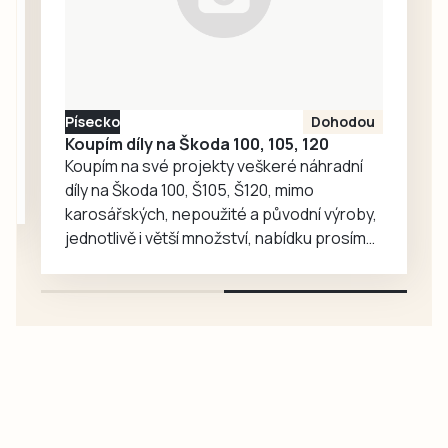
kniha, do níž po
celý den
zapisovali své
vzkazy a kresby
účastníci pochodu
Písecko
Dohodou
i…
Koupím díly na Škoda 100, 105, 120
Koupím na své projekty veškeré náhradní
díly na Škoda 100, Š105, Š120, mimo
karosářských, nepoužité a původní výroby,
jednotlivě i větší množství, nabídku prosím
pouze na e-mail: svorpi@seznam.cz.