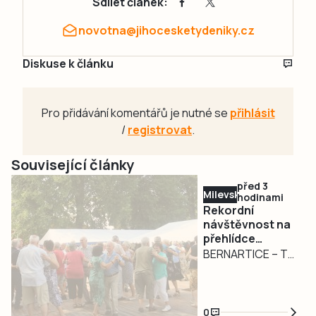
Sdílet článek:
novotna@jihocesketydeniky.cz
Diskuse k článku
Pro přidávání komentářů je nutné se
přihlásit
/
registrovat
.
Související články
před 3
Milevsko
hodinami
Rekordní
návštěvnost na
přehlídce
dechovek v
BERNARTICE – To
Bernarticích. Na
organizátoři
Český rozhlas
bernartické
jsou lidé
přehlídky
naštvaní.
0