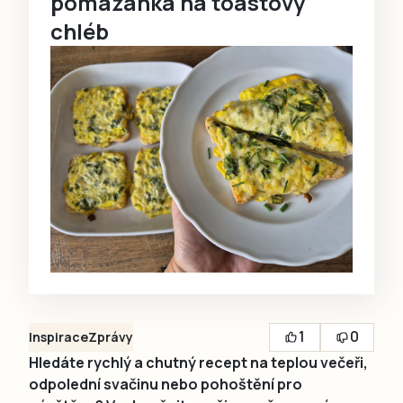
pomazánka na toastový
chléb
1
0
Inspirace
Zprávy
Hledáte rychlý a chutný recept na teplou večeři,
odpolední svačinu nebo pohoštění pro