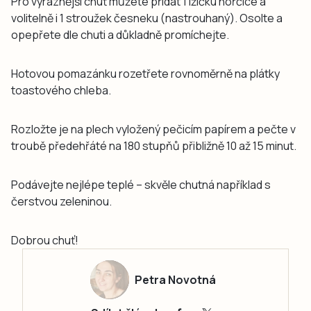
Pro výraznější chuť můžete přidat 1 lžičku hořčice a
volitelně i 1 stroužek česneku (nastrouhaný). Osolte a
opepřete dle chuti a důkladně promíchejte.
Hotovou pomazánku rozetřete rovnoměrně na plátky
toastového chleba.
Rozložte je na plech vyložený pečicím papírem a pečte v
troubě předehřáté na 180 stupňů přibližně 10 až 15 minut.
Podávejte nejlépe teplé – skvěle chutná například s
čerstvou zeleninou.
Dobrou chuť!
Petra Novotná