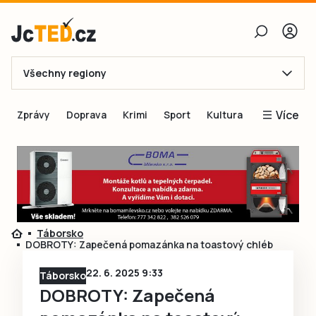
Všechny regiony
E-mail
Více
Zprávy
Doprava
Krimi
Sport
Kultura
Heslo
Blogy
Obnovit heslo
Inspirace
Čtenáři píší
Přihlásit se
Speciální přílohy
Táborsko
Přihlásit se přes Facebook
Inzerce
DOBROTY: Zapečená pomazánka na toastový chléb
Ještě nemám účet, chci se
Registrovat
22. 6. 2025 9:33
Táborsko
DOBROTY: Zapečená