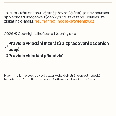
Jakékoliv užití obsahu, včetně převzetí článků, je bez souhlasu
společnosti Jihočeské týdeníky s.r.o. zakázáno. Souhlas lze
získat na e-mailu:
neumann@jihocesketydeniky.cz
.
2026 © Copyright Jihočeské týdeníky s.r.o.
Pravidla vkládání Inzerátů a zpracování osobních
údajů
Pravidla vkládání příspěvků
Hlavním cílem projektu „Nový vizuál webových stránek pro Jihočeské
týdeníky s.r.o." je optimalizace vizuálního stylu stávající značky a
modernizace grafického designu webu
jcted.cz
. Akcentována je funkčnost
uživatelského rozhraní webu, aby se stal moderním a přehledným zdrojem
důležitých a ověřených informací pro veřejnost. Projekt má zvýšit efektivitu a
zabezpečení poskytovaných služeb.
Projekt byl spolufinancován Evropskou unií z nástroje NextGenerationEU.