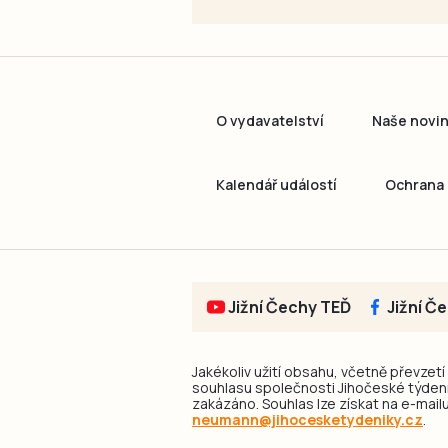
O vydavatelství
Naše novi
Kalendář událostí
Ochrana 
Jižní Čechy TEĎ
Jižní Č
Jakékoliv užití obsahu, včetně převzetí
souhlasu společnosti Jihočeské týdeník
zakázáno. Souhlas lze získat na e-mailu
neumann@jihocesketydeniky.cz
.