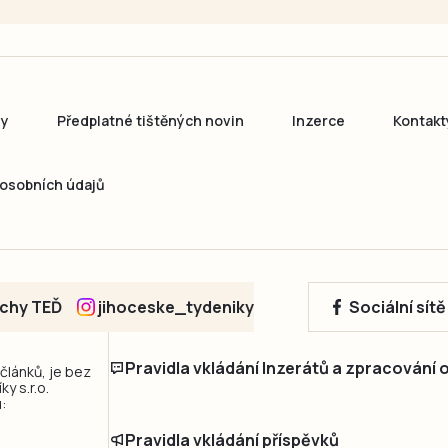
ny
Předplatné tištěných novin
Inzerce
Kontakt
osobních údajů
echy TEĎ
jihoceske_tydeniky
Sociální sít
Pravidla vkládání Inzerátů a zpracování
 článků, je bez
y s.r.o.
:
Pravidla vkládání příspěvků