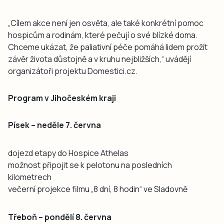
„Cílem akce není jen osvěta, ale také konkrétní pomoc
hospicům a rodinám, které pečují o své blízké doma.
Chceme ukázat, že paliativní péče pomáhá lidem prožít
závěr života důstojně a v kruhu nejbližších,“ uvádějí
organizátoři projektu Domestici.cz.
Program v Jihočeském kraji
Písek – neděle 7. června
dojezd etapy do Hospice Athelas
možnost připojit se k pelotonu na posledních
kilometrech
večerní projekce filmu „8 dní, 8 hodin“ ve Sladovně
Třeboň – pondělí 8. června