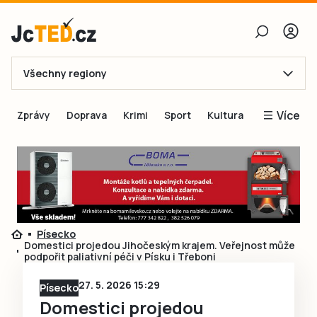
Všechny regiony
E-mail
Více
Zprávy
Doprava
Krimi
Sport
Kultura
Heslo
Blogy
Obnovit heslo
Inspirace
Čtenáři píší
Přihlásit se
Speciální přílohy
Písecko
Přihlásit se přes Facebook
Inzerce
Domestici projedou Jihočeským krajem. Veřejnost může
podpořit paliativní péči v Písku i Třeboni
Ještě nemám účet, chci se
Registrovat
27. 5. 2026 15:29
Písecko
Domestici projedou