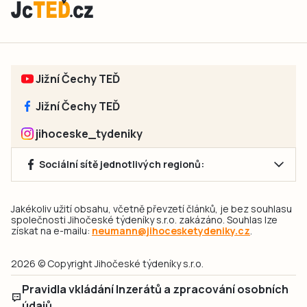
Jižní Čechy TEĎ
Jižní Čechy TEĎ
jihoceske_tydeniky
Sociální sítě jednotlivých regionů:
Jakékoliv užití obsahu, včetně převzetí článků, je bez souhlasu
společnosti Jihočeské týdeníky s.r.o. zakázáno. Souhlas lze
získat na e-mailu:
neumann@jihocesketydeniky.cz
.
2026 © Copyright Jihočeské týdeníky s.r.o.
Pravidla vkládání Inzerátů a zpracování osobních
údajů