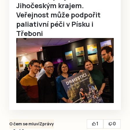
Jihočeským krajem.
Veřejnost může podpořit
paliativní péči v Písku i
Třeboni
1
0
O čem se mluví
Zprávy