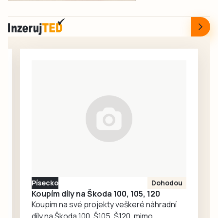
fotbalistům i
rekonstrukce
dalším
nádražní budovy
sportovcům.
v Táboře. Začal
srpen a neděje se
nic. Redakce
proto oslovila
Správu železnic
se žádostí o
vysvětlení.
Ředitelka odboru
komunikace Nela
Friebová
odpověděla.
Písecko
Dohodou
Koupím díly na Škoda 100, 105, 120
Koupím na své projekty veškeré náhradní
díly na Škoda 100, Š105, Š120, mimo