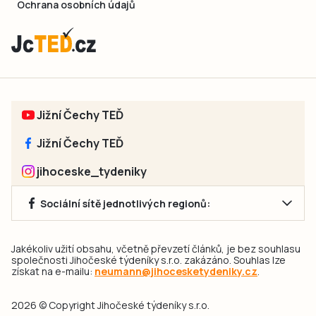
Ochrana osobních údajů
Jižní Čechy TEĎ
Jižní Čechy TEĎ
jihoceske_tydeniky
Sociální sítě jednotlivých regionů:
Jakékoliv užití obsahu, včetně převzetí článků, je bez souhlasu
společnosti Jihočeské týdeníky s.r.o. zakázáno. Souhlas lze
získat na e-mailu:
neumann@jihocesketydeniky.cz
.
2026 © Copyright Jihočeské týdeníky s.r.o.