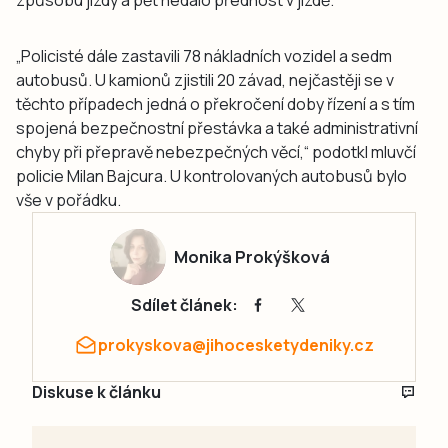
způsobu jízdy a pět nedalo přednost v jízdě.
„Policisté dále zastavili 78 nákladních vozidel a sedm
autobusů. U kamionů zjistili 20 závad, nejčastěji se v
těchto případech jedná o překročení doby řízení a s tím
spojená bezpečnostní přestávka a také administrativní
chyby při přepravě nebezpečných věcí,“ podotkl mluvčí
policie Milan Bajcura. U kontrolovaných autobusů bylo
vše v pořádku.
Monika Prokýšková
Sdílet článek:
prokyskova@jihocesketydeniky.cz
Diskuse k článku