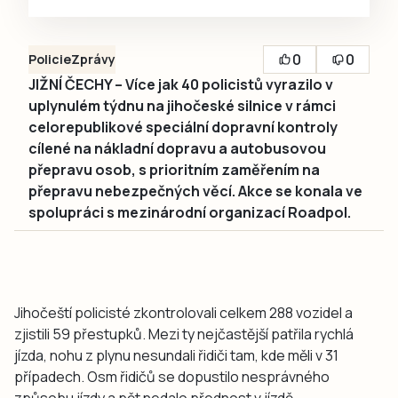
0
0
Policie
Zprávy
JIŽNÍ ČECHY – Více jak 40 policistů vyrazilo v
uplynulém týdnu na jihočeské silnice v rámci
celorepublikové speciální dopravní kontroly
cílené na nákladní dopravu a autobusovou
přepravu osob, s prioritním zaměřením na
přepravu nebezpečných věcí. Akce se konala ve
spolupráci s mezinárodní organizací Roadpol.
Jihočeští policisté zkontrolovali celkem 288 vozidel a
zjistili 59 přestupků. Mezi ty nejčastější patřila rychlá
jízda, nohu z plynu nesundali řidiči tam, kde měli v 31
případech. Osm řidičů se dopustilo nesprávného