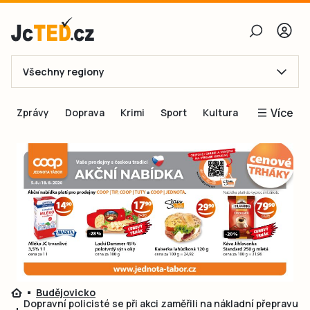
Všechny regiony
E-mail
Více
Zprávy
Doprava
Krimi
Sport
Kultura
Heslo
Blogy
Obnovit heslo
Inspirace
Čtenáři píší
Přihlásit se
Speciální přílohy
Přihlásit se přes Facebook
Inzerce
Ještě nemám účet, chci se
Registrovat
Budějovicko
Dopravní policisté se při akci zaměřili na nákladní přepravu