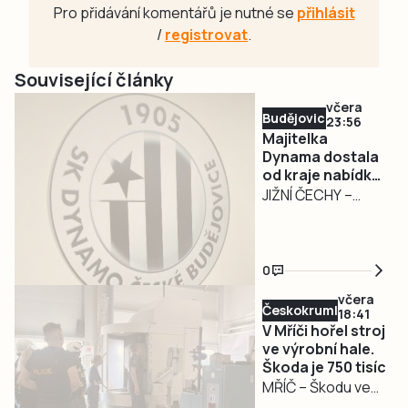
Pro přidávání komentářů je nutné se
přihlásit
/
registrovat
.
Související články
včera
Budějovicko
23:56
Majitelka
Dynama dostala
od kraje nabídku
na odkup akcií za
JIŽNÍ ČECHY –
32,55 milionu
Jihočeský kraj ve
středu 5. srpna
předložil majitelce
0
SK Dynamo České
včera
Budějovice
Českokrumlovsko
18:41
oficiální nabídku
V Mříči hořel stroj
na odkup 144 akcií
ve výrobní hale.
Škoda je 750 tisíc
společnosti SK
MŘÍČ – Škodu ve
Dynamo České