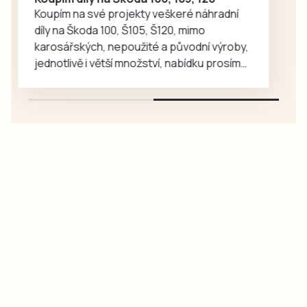
zavítal, ale i
Nabízím pronájem garáže v Pisku, lokalita
geofyzik a
Logry, cena 2 800, – Kč /měsíc, volná IHNED
badatel…