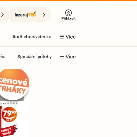
Přihlásit
Více
Jindřichohradecko
Více
íší
Speciální přílohy
Prachaticko
Inzerce
Obnovit heslo
řihlásit se
it se přes Facebook
čet, chci se
Registrovat