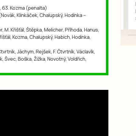
Koupím na své projekty
a, 63. Kozma (penalta)
veškeré náhradní díly na
(Novák, Klinkáček, Chalupský, Hodinka –
Škoda 100, Š105, Š120, mimo
karosářských, nepoužité a
, M. Křišťál, Štěpka, Melicher, Příhoda, Hanus,
původní výroby, jednotlivě i
Křišťál, Kozma, Chalupský, Habich, Hodinka,
větší množství, nabídku
prosím pouze na e-mail:
tvrtník, Jáchym, Rejšek, F. Čtvrtník, Václavík,
svorpi@seznam.cz.
k, Švec, Boška, Žižka, Novotný, Voldřich,