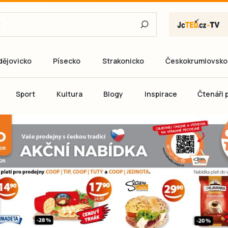
dějovicko
Písecko
Strakonicko
Českokrumlovsko
E-mail
Sport
Kultura
Blogy
Inspirace
Čtenáři p
Heslo
P
Přihlás
Ještě nemám ú