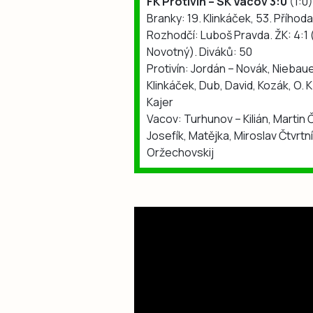
FK Protivín – SK Vacov 3:0
(1:0)
Branky: 19. Klinkáček, 53. Příhod
Rozhodčí: Luboš Pravda. ŽK: 4:1 
Novotný). Diváků: 50
Protivín: Jordán – Novák, Niebauer
Klinkáček, Dub, David, Kozák, O. 
Kajer
Vacov: Turhunov – Kilián, Martin Č
Josefík, Matějka, Miroslav Čtvrtní
Oržechovskij