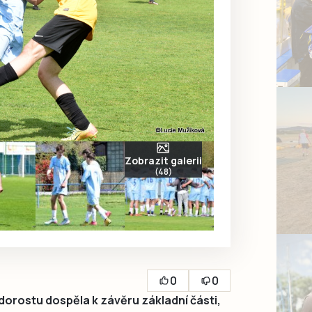
Zobrazit galerii
(48)
0
0
dorostu dospěla k závěru základní části,