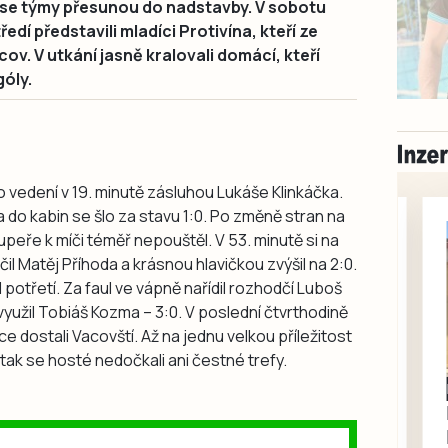
 se týmy přesunou do nadstavby. V sobotu
dí představili mladíci Protivína, kteří ze
cov. V utkání jasně kralovali domácí, kteří
góly.
 vedení v 19. minutě zásluhou Lukáše Klinkáčka.
a do kabin se šlo za stavu 1:0. Po změně stran na
upeře k míči téměř nepouštěl. V 53. minutě si na
 Matěj Příhoda a krásnou hlavičkou zvýšil na 2:0.
l potřetí. Za faul ve vápně nařídil rozhodčí Luboš
yužil Tobiáš Kozma – 3:0. V poslední čtvrthodině
ce dostali Vacovští. Až na jednu velkou příležitost
tak se hosté nedočkali ani čestné trefy.
Písecko
Dohodou
Koupím díly na Škoda
100, 105, 120