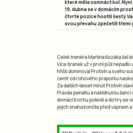
které měla osmnáct kol. Nyní
19. dubna se v domácím prostře
čtvrté pozice hostili šestý Va
svou převahu zpečetili třemi 
Celek trenéra Martina Kozáka šel do
Více branek už v první půli nepadlo 
hřišti dominoval Protivín a svého so
centr od rohového praporku naskočil
Za dalších deset minut Protivín slavi
Pravda penaltu a nabídnutou šanci v
domácí trochu polevili a do hry se ví
jejich snaha končila před vápnem a 