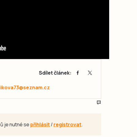
Sdílet článek:
zikova73@seznam.cz
ů je nutné se
přihlásit
/
registrovat
.