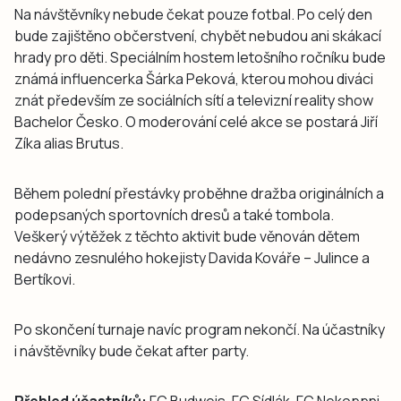
Na návštěvníky nebude čekat pouze fotbal. Po celý den
bude zajištěno občerstvení, chybět nebudou ani skákací
hrady pro děti. Speciálním hostem letošního ročníku bude
známá influencerka Šárka Peková, kterou mohou diváci
znát především ze sociálních sítí a televizní reality show
Bachelor Česko. O moderování celé akce se postará Jiří
Zíka alias Brutus.
Během polední přestávky proběhne dražba originálních a
podepsaných sportovních dresů a také tombola.
Veškerý výtěžek z těchto aktivit bude věnován dětem
nedávno zesnulého hokejisty Davida Kováře – Julince a
Bertíkovi.
Po skončení turnaje navíc program nekončí. Na účastníky
i návštěvníky bude čekat after party.
Přehled účastníků:
FC Budweis, FC Sídlák, FC Nekoppni,