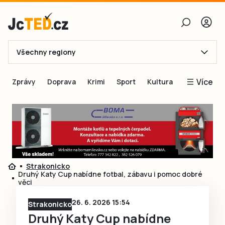
Všechny regiony
E-mail
Více
Zprávy
Doprava
Krimi
Sport
Kultura
Heslo
Blogy
Obnovit heslo
Inspirace
Čtenáři píší
Přihlásit se
Speciální přílohy
Strakonicko
Přihlásit se přes Facebook
Inzerce
Druhý Katy Cup nabídne fotbal, zábavu i pomoc dobré
věci
Ještě nemám účet, chci se
Registrovat
26. 6. 2026 15:54
Strakonicko
Druhý Katy Cup nabídne