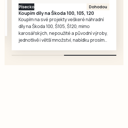
Táborsko, kde už…
Písecko
Dohodou
Koupím díly na Škoda 100, 105, 120
Koupím na své projekty veškeré náhradní
díly na Škoda 100, Š105, Š120, mimo
karosářských, nepoužité a původní výroby,
jednotlivě i větší množství, nabídku prosím
pouze na e-mail: svorpi@seznam.cz.