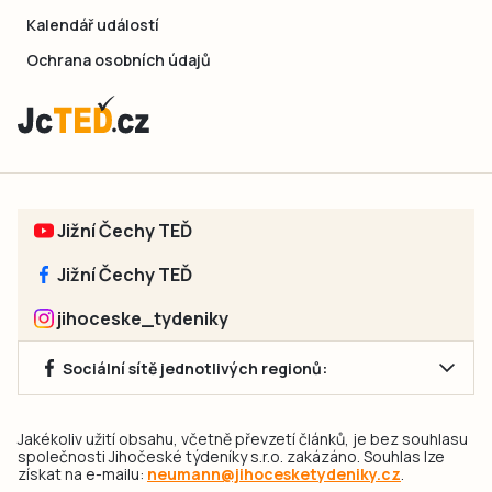
Kalendář událostí
Ochrana osobních údajů
Jižní Čechy TEĎ
Jižní Čechy TEĎ
jihoceske_tydeniky
Sociální sítě jednotlivých regionů:
Jakékoliv užití obsahu, včetně převzetí článků, je bez souhlasu
společnosti Jihočeské týdeníky s.r.o. zakázáno. Souhlas lze
získat na e-mailu:
neumann@jihocesketydeniky.cz
.