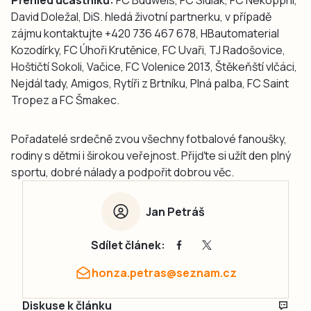
David Doležal, DiS. hledá životní partnerku, v případě
zájmu kontaktujte +420 736 467 678, HBautomaterial
Kozodírky, FC Úhoři Krutěnice, FC Uvaři, TJ Radošovice,
Hoštičtí Sokoli, Vačice, FC Volenice 2013, Štěkeňští vlčáci,
Nejdál tady, Amigos, Rytíři z Brtníku, Plná palba, FC Saint
Tropez a FC Šmakec.
Pořadatelé srdečně zvou všechny fotbalové fanoušky,
rodiny s dětmi i širokou veřejnost. Přijďte si užít den plný
sportu, dobré nálady a podpořit dobrou věc.
Jan Petráš
Sdílet článek:
honza.petras@seznam.cz
Diskuse k článku