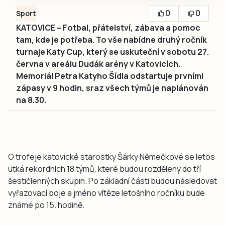
0
0
Sport
KATOVICE – Fotbal, přátelství, zábava a pomoc
tam, kde je potřeba. To vše nabídne druhý ročník
turnaje Katy Cup, který se uskuteční v sobotu 27.
června v areálu Dudák arény v Katovicích.
Memoriál Petra Katyho Šídla odstartuje prvními
zápasy v 9 hodin, sraz všech týmů je naplánován
na 8.30.
O trofeje katovické starostky Šárky Němečkové se letos
utká rekordních 18 týmů, které budou rozděleny do tří
šestičlenných skupin. Po základní části budou následovat
vyřazovací boje a jméno vítěze letošního ročníku bude
známé po 15. hodině.