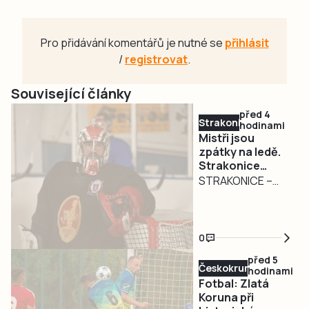
Pro přidávání komentářů je nutné se
přihlásit
/
registrovat
.
Související články
před 4
Strakonicko
hodinami
Mistři jsou
zpátky na ledě.
Strakonice
zahájily přípravu
STRAKONICE –
na obhajobu
Strakoničtí
titulu
hokejisté, kteří
budou v
0
nadcházející
před 5
sezoně krajské
Českokrumlovsko
hodinami
ligy obhajovat
Fotbal: Zlatá
mistrovský titul,
Koruna při