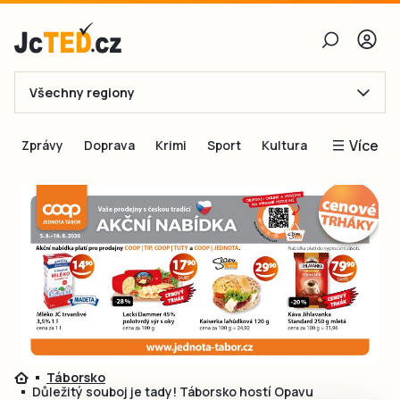
Všechny regiony
E-mail
Více
Zprávy
Doprava
Krimi
Sport
Kultura
Heslo
Blogy
Obnovit heslo
Inspirace
Čtenáři píší
Přihlásit se
Speciální přílohy
Přihlásit se přes Facebook
Inzerce
Ještě nemám účet, chci se
Registrovat
Táborsko
Důležitý souboj je tady! Táborsko hostí Opavu