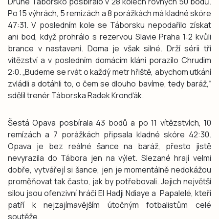
Druhé Táborsko posbíralo v 28 kolech rovných 50 bodů.
Po 15 výhrách, 5 remízách a 8 porážkách má kladné skóre
47:31. V posledním kole se Táborsku nepodařilo získat
ani bod, když prohrálo s rezervou Slavie Praha 1:2 kvůli
brance v nastavení. Doma je však silné. Drží sérii tří
vítězství a v posledním domácím klání porazilo Chrudim
2:0. „Budeme se rvát o každý metr hřiště, abychom utkání
zvládli a dotáhli to, o čem se dlouho bavíme, tedy baráž,“
sdělil trenér Táborska Radek Kronďák.
Šestá Opava posbírala 43 bodů a po 11 vítězstvích, 10
remízách a 7 porážkách připsala kladné skóre 42:30.
Opava je bez reálné šance na baráž, přesto jistě
nevyrazila do Tábora jen na výlet. Slezané hrají velmi
dobře, vytvářejí si šance, jen je momentálně nedokážou
proměňovat tak často, jak by potřebovali. Jejich největší
silou jsou ofenzivní hráči El Hadji Ndiaye a Papalelé, kteří
patří k nejzajímavějším útočným fotbalistům celé
soutěže.