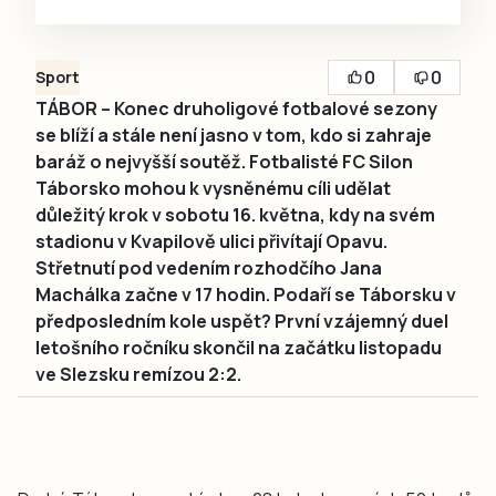
0
0
Sport
TÁBOR – Konec druholigové fotbalové sezony
se blíží a stále není jasno v tom, kdo si zahraje
baráž o nejvyšší soutěž. Fotbalisté FC Silon
Táborsko mohou k vysněnému cíli udělat
důležitý krok v sobotu 16. května, kdy na svém
stadionu v Kvapilově ulici přivítají Opavu.
Střetnutí pod vedením rozhodčího Jana
Machálka začne v 17 hodin. Podaří se Táborsku v
předposledním kole uspět? První vzájemný duel
letošního ročníku skončil na začátku listopadu
ve Slezsku remízou 2:2.