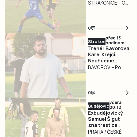
STRAKONICE – O
druhém srpnovém
víkendu budou mít
sportovní fandové
0
na Strakonicku
před 13
zase z čeho
Strakonicko
hodinami
vybírat.
Trenér Bavorova
Karel Krejčí:
Nechceme
budovat úplně
BAVOROV – Po
nové mužstvo
zkušenostech z
divize přichází
nová kapitola.
0
Karel Krejčí mladší
včera
převzal před
Budějovicko
20:12
novou sezonou
Exbudějovický
fotbalisty
Samuel Šigut
zná trest za
Bavorova a už
úplatkářskou
PRAHA / ČESKÉ
naplno pracuje na