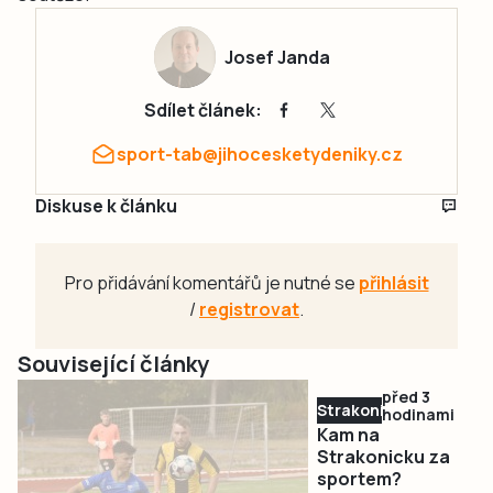
Josef Janda
Sdílet článek:
sport-tab@jihocesketydeniky.cz
Diskuse k článku
Pro přidávání komentářů je nutné se
přihlásit
/
registrovat
.
Související články
před 3
Strakonicko
hodinami
Kam na
Strakonicku za
sportem?