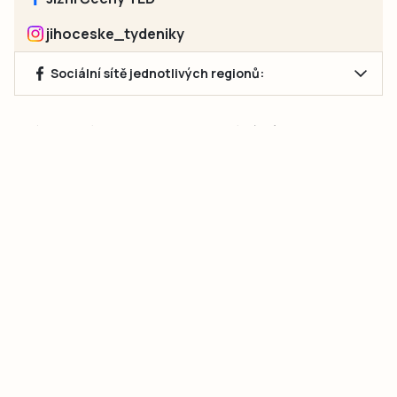
jihoceske_tydeniky
Sociální sítě jednotlivých regionů:
Jakékoliv užití obsahu, včetně převzetí článků, je bez souhlasu
společnosti Jihočeské týdeníky s.r.o. zakázáno. Souhlas lze
získat na e-mailu:
neumann@jihocesketydeniky.cz
.
2026 © Copyright Jihočeské týdeníky s.r.o.
Pravidla vkládání Inzerátů a zpracování osobních
údajů
Pravidla vkládání příspěvků
Hlavním cílem projektu „Nový vizuál webových stránek pro Jihočeské
týdeníky s.r.o." je optimalizace vizuálního stylu stávající značky a
modernizace grafického designu webu
jcted.cz
. Akcentována je funkčnost
uživatelského rozhraní webu, aby se stal moderním a přehledným zdrojem