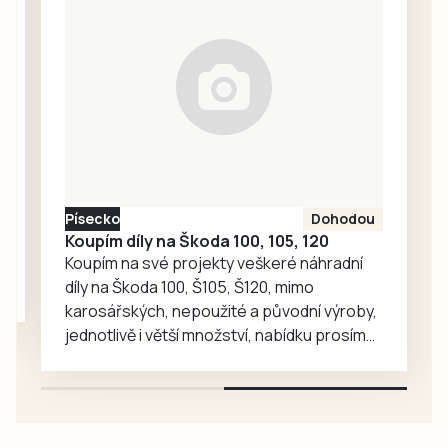
dnes prvoligový
Tábor rozstřílel
jasně 4:0, když za
vítězstvím vykročil
razantním
nástupem a
dvěma góly v první
minutě zápasu.
Oba týmy
Písecko
Dohodou
nastoupily v
Koupím díly na Škoda 100, 105, 120
kombinovaných
Koupím na své projekty veškeré náhradní
sestavách,
díly na Škoda 100, Š105, Š120, mimo
protože Tábor
karosářských, nepoužité a původní výroby,
včera sehrál…
jednotlivě i větší množství, nabídku prosím
pouze na e-mail: svorpi@seznam.cz.