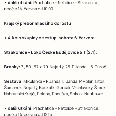
• další utkání:
Prachatice + Netolice – Strakonice,
neděle 14. června od 10.00.
Krajský přebor mladšího dorostu
• 4. kolo skupiny o sestup, sobota 6. června:
Strakonice – Loko České Budějovice 5:1 (2:1).
Branky:
7., 50., 67. a 70. Nejedlý, 26. F. Janda – 5. Turoň.
Sestava:
Mikulenka – F. Janda, L. Janda, P. Polan, Litoš,
Šamanek, Nejedlý, Boukalík, Gerčák, Vrchlavský, Šimek.
Náhradníci Krejčí, Polena, Panuška, Sokol a Neubauer.
• další utkání:
Prachatice + Netolice – Strakonice,
neděle 14. června od 12.15.