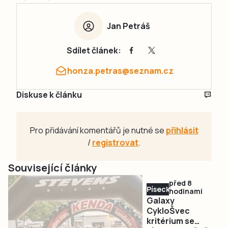
Jan Petráš
Sdílet článek:
honza.petras@seznam.cz
Diskuse k článku
Pro přidávání komentářů je nutné se
přihlásit
/
registrovat
.
Související články
před 8
Písecko
hodinami
Galaxy
CykloŠvec
kritérium se