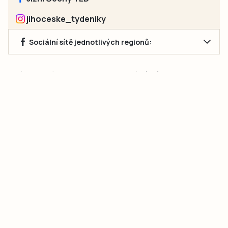
jihoceske_tydeniky
Sociální sítě jednotlivých regionů:
Jakékoliv užití obsahu, včetně převzetí článků, je bez souhlasu
společnosti Jihočeské týdeníky s.r.o. zakázáno. Souhlas lze
získat na e-mailu:
neumann@jihocesketydeniky.cz
.
2026 © Copyright Jihočeské týdeníky s.r.o.
Pravidla vkládání Inzerátů a zpracování osobních
údajů
Pravidla vkládání příspěvků
Hlavním cílem projektu „Nový vizuál webových stránek pro Jihočeské
týdeníky s.r.o." je optimalizace vizuálního stylu stávající značky a
modernizace grafického designu webu
jcted.cz
. Akcentována je funkčnost
uživatelského rozhraní webu, aby se stal moderním a přehledným zdrojem