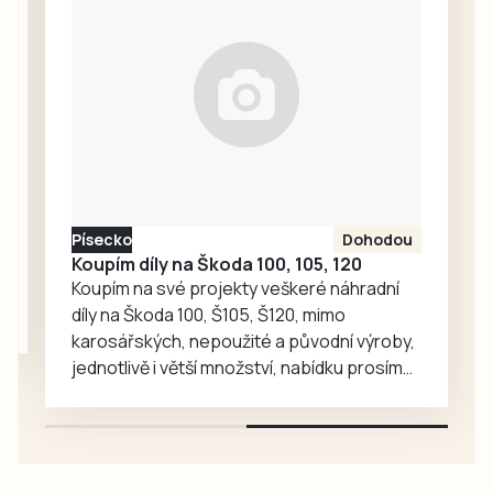
starých gard
Prachaticích.
Kučeř Cup nebo
Memoriály Jana
Hadáčka v
Božeticích a Vládi
Fořta a Tomáše
Měcháčka v…
Písecko
Dohodou
Koupím díly na Škoda 100, 105, 120
Koupím na své projekty veškeré náhradní
díly na Škoda 100, Š105, Š120, mimo
karosářských, nepoužité a původní výroby,
jednotlivě i větší množství, nabídku prosím
pouze na e-mail: svorpi@seznam.cz.