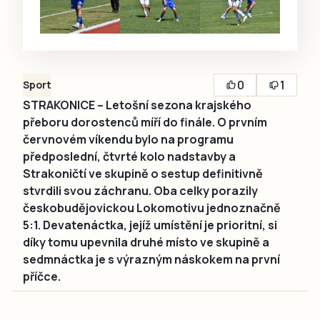
0
1
Sport
STRAKONICE – Letošní sezona krajského
přeboru dorostenců míří do finále. O prvním
červnovém víkendu bylo na programu
předposlední, čtvrté kolo nadstavby a
Strakoničtí ve skupině o sestup definitivně
stvrdili svou záchranu. Oba celky porazily
českobudějovickou Lokomotivu jednoznačně
5:1. Devatenáctka, jejíž umístění je prioritní, si
díky tomu upevnila druhé místo ve skupině a
sedmnáctka je s výrazným náskokem na první
příčce.