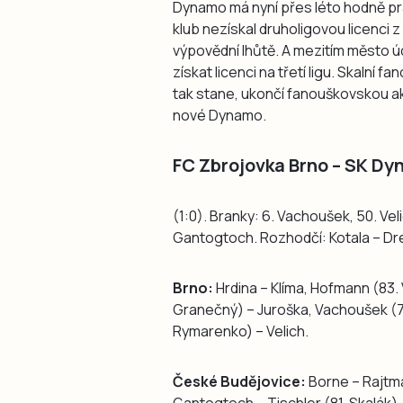
Dynamo má nyní přes léto hodně p
klub nezískal druholigovou licenci 
výpovědní lhůtě. A mezitím město úd
získat licenci na třetí ligu. Skalní 
tak stane, ukončí fanouškovskou a
nové Dynamo.
FC Zbrojovka Brno – SK Dy
(1:0). Branky: 6. Vachoušek, 50. Ve
Gantogtoch. Rozhodčí: Kotala – Dres
Brno:
Hrdina – Klíma, Hofmann (83. 
Granečný) – Juroška, Vachoušek (77
Rymarenko) – Velich.
České Budějovice:
Borne – Rajtmaj