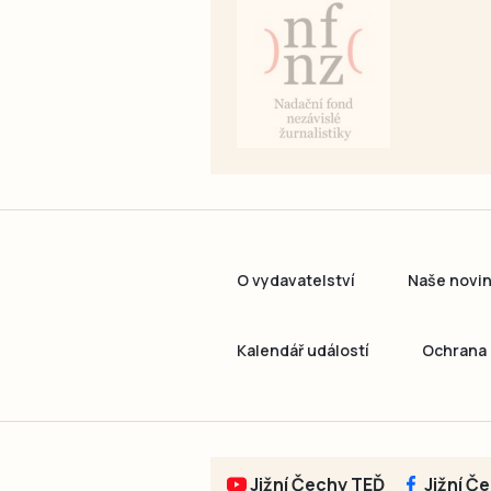
O vydavatelství
Naše novi
Kalendář událostí
Ochrana 
Jižní Čechy TEĎ
Jižní Č