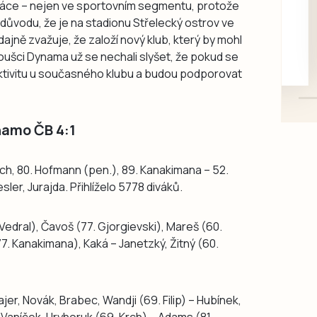
ráce – nejen ve sportovním segmentu, protože
rukou kotě
z důvodu, že je na stadionu Střelecký ostrov ve
Daruji do dobrých rukou
ajně zvažuje, že založí nový klub, který by mohl
kotě-kočka, odčervené,
fanoušci Dynama už se nechali slyšet, že pokud se
mazlivé, ihned k odběru.
ktivitu u současného klubu a budou podporovat
namo ČB 4:1
lich, 80. Hofmann (pen.), 89. Kanakimana – 52.
ler, Jurajda. Přihlíželo 5778 diváků.
Vedral), Čavoš (77. Gjorgievski), Mareš (60.
. Kanakimana), Kaká – Janetzký, Žitný (60.
er, Novák, Brabec, Wandji (69. Filip) – Hubínek,