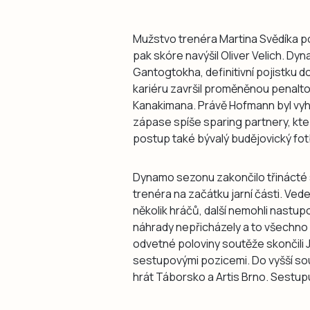
Mužstvo trenéra Martina Svědíka p
pak skóre navýšil Oliver Velich. Dy
Gantogtokha, definitivní pojistku d
kariéru završil proměněnou penaltou
Kanakimana. Právě Hofmann byl vyhl
zápase spíše sparing partnery, kteř
postup také bývalý budějovický fotb
Dynamo sezonu zakončilo třinácté
trenéra na začátku jarní části. Ve
několik hráčů, další nemohli nastup
náhrady nepřicházely a to všechno se
odvetné poloviny soutěže skončili 
sestupovými pozicemi. Do vyšší s
hrát Táborsko a Artis Brno. Sestupu