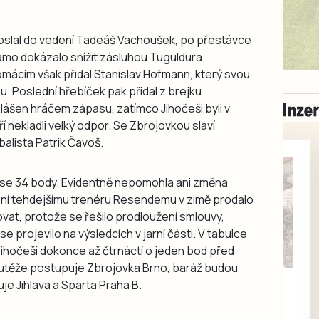
oslal do vedení Tadeáš Vachoušek, po přestávce
namo dokázalo snížit zásluhou Tuguldura
omácím však přidal Stanislav Hofmann, který svou
. Poslední hřebíček pak přidal z brejku
ášen hráčem zápasu, zatímco Jihočeši byli v
í nekladli velký odpor. Se Zbrojovkou slaví
alista Patrik Čavoš.
 se 34 body. Evidentně nepomohla ani změna
dení tehdejšímu trenéru Resendemu v zimě prodalo
ovat, protože se řešilo prodloužení smlouvy,
 projevilo na výsledcích v jarní části. V tabulce
Jihočeši dokonce až čtrnáctí o jeden bod před
outěže postupuje Zbrojovka Brno, baráž budou
Milevsko
je Jihlava a Sparta Praha B.
Zdarma / za odvoz
Daruji do dobrých