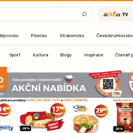
dějovicko
Písecko
Strakonicko
Českokrumlovsko
E-mail
Sport
Kultura
Blogy
Inspirace
Čtenáři p
Heslo
P
Přihlás
Ještě nemám ú