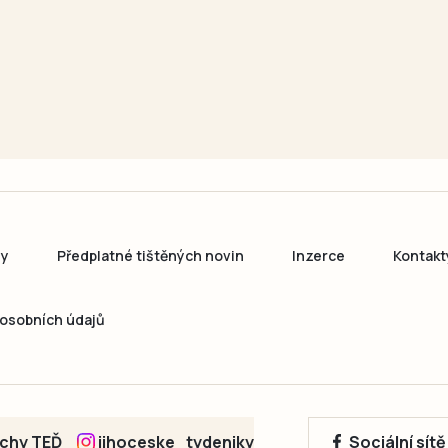
ny
Předplatné tištěných novin
Inzerce
Kontakt
osobních údajů
echy TEĎ
jihoceske_tydeniky
Sociální sít