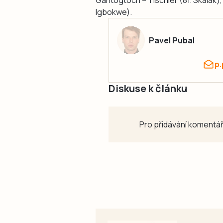
Gantogtoch – Tischler (81. Skalák),
Igbokwe).
Pavel Pubal
p
Diskuse k článku
Pro přidávání komentář