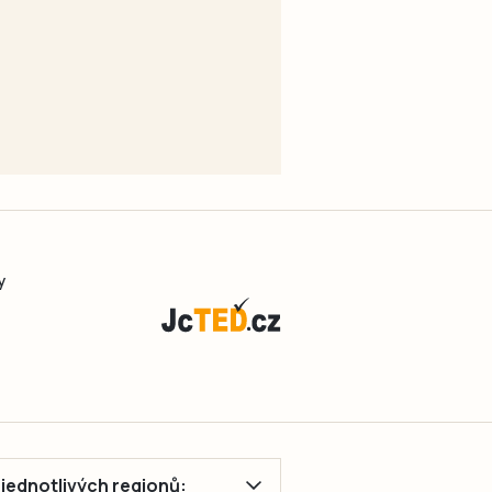
y
ě jednotlivých regionů: