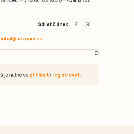
 Vaníček, Hryhoruk (69. Krch) – Adams (81.
Sdílet článek:
.pubal@seznam.cz
ů je nutné se
přihlásit
/
registrovat
.