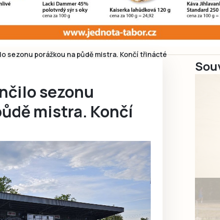
o sezonu porážkou na půdě mistra. Končí třinácté
Souv
nčilo sezonu
půdě mistra. Končí