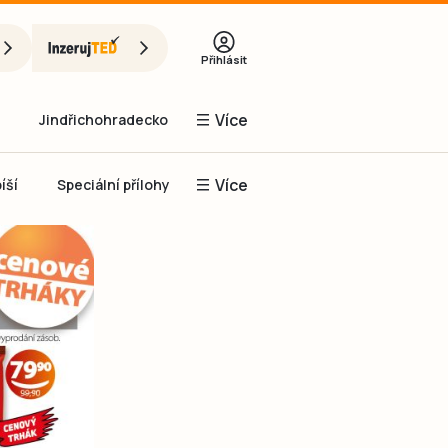
Přihlásit
Více
Jindřichohradecko
Více
íší
Speciální přílohy
Prachaticko
Inzerce
Obnovit heslo
řihlásit se
it se přes Facebook
čet, chci se
Registrovat