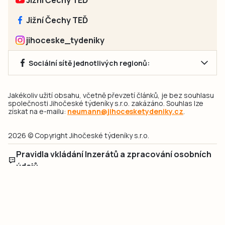
Jižní Čechy TEĎ
Jižní Čechy TEĎ
jihoceske_tydeniky
Sociální sítě jednotlivých regionů:
Jakékoliv užití obsahu, včetně převzetí článků, je bez souhlasu
společnosti Jihočeské týdeníky s.r.o. zakázáno. Souhlas lze
získat na e-mailu:
neumann@jihocesketydeniky.cz
.
2026 © Copyright Jihočeské týdeníky s.r.o.
Pravidla vkládání Inzerátů a zpracování osobních
údajů
Pravidla vkládání příspěvků
Hlavním cílem projektu „Nový vizuál webových stránek pro Jihočeské
týdeníky s.r.o." je optimalizace vizuálního stylu stávající značky a