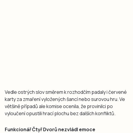
Vedle ostrých slov směrem k rozhodčím padaly i červené
karty za zmaření vyložených šancí nebo surovou hru. Ve
většině případů ale komise ocenila, že provinilci po
vyloučení opustili hrací plochu bez dalších konfliktů.
Funkcionář Čtyř Dvorů nezvládl emoce