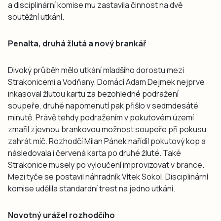
a disciplinární komise mu zastavila činnost na dvě
soutěžní utkání.
Penalta, druhá žlutá a nový brankář
Divoký průběh mělo utkání mladšího dorostu mezi
Strakonicemi a Vodňany. Domácí Adam Dejmek nejprve
inkasoval žlutou kartu za bezohledné podražení
soupeře, druhé napomenutí pak přišlo v sedmdesáté
minutě. Právě tehdy podražením v pokutovém území
zmařil zjevnou brankovou možnost soupeře při pokusu
zahrát míč. Rozhodčí Milan Pánek nařídil pokutový kop a
následovala i červená karta po druhé žluté. Také
Strakonice musely po vyloučení improvizovat v brance.
Mezi tyče se postavil náhradník Vítek Sokol. Disciplinární
komise udělila standardní trest na jedno utkání.
Novotný urážel rozhodčího