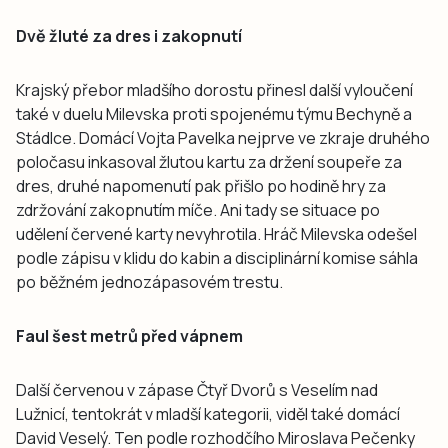
Dvě žluté za dres i zakopnutí
Krajský přebor mladšího dorostu přinesl další vyloučení
také v duelu Milevska proti spojenému týmu Bechyně a
Stádlce. Domácí Vojta Pavelka nejprve ve zkraje druhého
poločasu inkasoval žlutou kartu za držení soupeře za
dres, druhé napomenutí pak přišlo po hodině hry za
zdržování zakopnutím míče. Ani tady se situace po
udělení červené karty nevyhrotila. Hráč Milevska odešel
podle zápisu v klidu do kabin a disciplinární komise sáhla
po běžném jednozápasovém trestu.
Faul šest metrů před vápnem
Další červenou v zápase Čtyř Dvorů s Veselím nad
Lužnicí, tentokrát v mladší kategorii, viděl také domácí
David Veselý. Ten podle rozhodčího Miroslava Pečenky