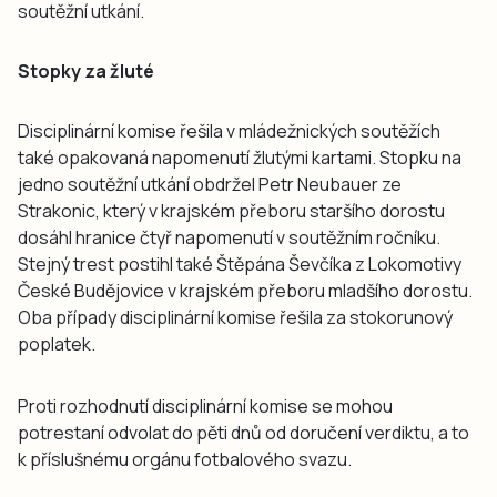
soutěžní utkání.
Stopky za žluté
Disciplinární komise řešila v mládežnických soutěžích
také opakovaná napomenutí žlutými kartami. Stopku na
jedno soutěžní utkání obdržel Petr Neubauer ze
Strakonic, který v krajském přeboru staršího dorostu
dosáhl hranice čtyř napomenutí v soutěžním ročníku.
Stejný trest postihl také Štěpána Ševčíka z Lokomotivy
České Budějovice v krajském přeboru mladšího dorostu.
Oba případy disciplinární komise řešila za stokorunový
poplatek.
Proti rozhodnutí disciplinární komise se mohou
potrestaní odvolat do pěti dnů od doručení verdiktu, a to
k příslušnému orgánu fotbalového svazu.