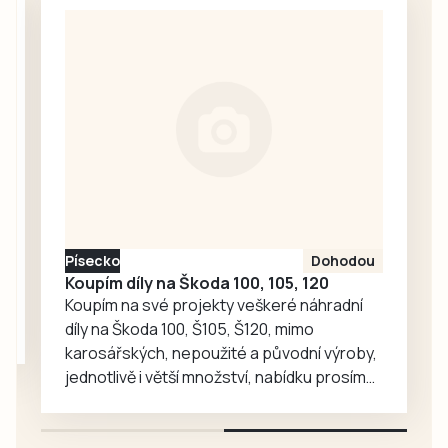
nejlepší terénní
pojede cyklistický
triatlonisty světa,
závod Galaxy
tak stovky
CykloŠvec
amatérů a
kritérium Hradiště
sportovních
2026. Příprava…
nadšenců v rámci
závodu XTERRA
Czech 2026. Vše
vypukne v pátek 7.
srpna na Velkém
náměstí v
Písecko
Dohodou
Prachaticích.
Koupím díly na Škoda 100, 105, 120
Koupím na své projekty veškeré náhradní
díly na Škoda 100, Š105, Š120, mimo
karosářských, nepoužité a původní výroby,
jednotlivě i větší množství, nabídku prosím
pouze na e-mail: svorpi@seznam.cz.