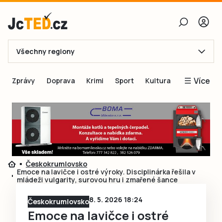
Všechny regiony
E-mail
Více
Zprávy
Doprava
Krimi
Sport
Kultura
Heslo
Blogy
Obnovit heslo
Inspirace
Čtenáři píší
Přihlásit se
Speciální přílohy
Českokrumlovsko
Přihlásit se přes Facebook
Inzerce
Emoce na lavičce i ostré výroky. Disciplinárka řešila v
mládeži vulgarity, surovou hru i zmařené šance
Ještě nemám účet, chci se
Registrovat
8. 5. 2026 18:24
Českokrumlovsko
Emoce na lavičce i ostré