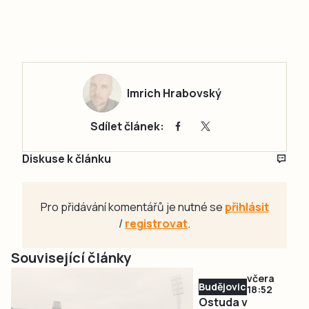
Imrich Hrabovský
Sdílet článek:
Diskuse k článku
Pro přidávání komentářů je nutné se
přihlásit
/
registrovat
.
Související články
včera
Budějovicko
18:52
Ostuda v