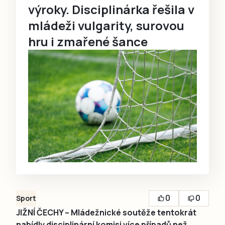
výroky. Disciplinárka řešila v
mládeži vulgarity, surovou
hru i zmařené šance
0
0
Sport
JIŽNÍ ČECHY – Mládežnické soutěže tentokrát
nabídly disciplinární komisi více případů než