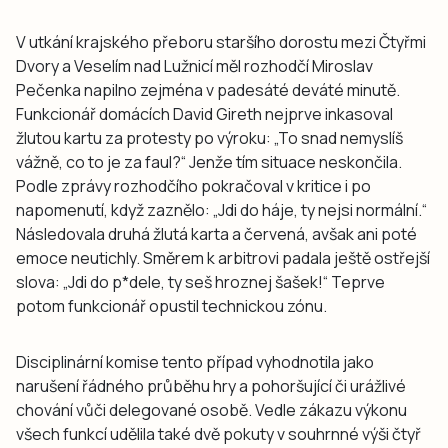
V utkání krajského přeboru staršího dorostu mezi Čtyřmi
Dvory a Veselím nad Lužnicí měl rozhodčí Miroslav
Pečenka napilno zejména v padesáté deváté minutě.
Funkcionář domácích David Gireth nejprve inkasoval
žlutou kartu za protesty po výroku: „To snad nemyslíš
vážně, co to je za faul?“ Jenže tím situace neskončila.
Podle zprávy rozhodčího pokračoval v kritice i po
napomenutí, když zaznělo: „Jdi do háje, ty nejsi normální.“
Následovala druhá žlutá karta a červená, avšak ani poté
emoce neutichly. Směrem k arbitrovi padala ještě ostřejší
slova: „Jdi do p*dele, ty seš hroznej šašek!“ Teprve
potom funkcionář opustil technickou zónu.
Disciplinární komise tento případ vyhodnotila jako
narušení řádného průběhu hry a pohoršující či urážlivé
chování vůči delegované osobě. Vedle zákazu výkonu
všech funkcí udělila také dvě pokuty v souhrnné výši čtyř