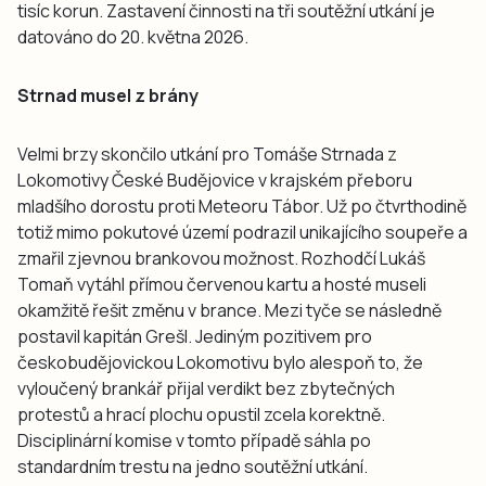
tisíc korun. Zastavení činnosti na tři soutěžní utkání je
datováno do 20. května 2026.
Strnad musel z brány
Velmi brzy skončilo utkání pro Tomáše Strnada z
Lokomotivy České Budějovice v krajském přeboru
mladšího dorostu proti Meteoru Tábor. Už po čtvrthodině
totiž mimo pokutové území podrazil unikajícího soupeře a
zmařil zjevnou brankovou možnost. Rozhodčí Lukáš
Tomaň vytáhl přímou červenou kartu a hosté museli
okamžitě řešit změnu v brance. Mezi tyče se následně
postavil kapitán Grešl. Jediným pozitivem pro
českobudějovickou Lokomotivu bylo alespoň to, že
vyloučený brankář přijal verdikt bez zbytečných
protestů a hrací plochu opustil zcela korektně.
Disciplinární komise v tomto případě sáhla po
standardním trestu na jedno soutěžní utkání.