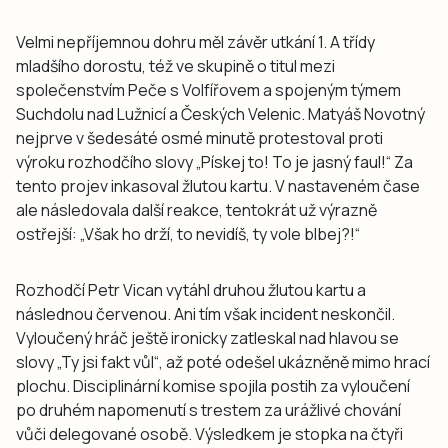
Velmi nepříjemnou dohru měl závěr utkání 1. A třídy
mladšího dorostu, též ve skupině o titul mezi
společenstvím Peče s Volfířovem a spojeným týmem
Suchdolu nad Lužnicí a Českých Velenic. Matyáš Novotný
nejprve v šedesáté osmé minutě protestoval proti
výroku rozhodčího slovy „Pískej to! To je jasný faul!“ Za
tento projev inkasoval žlutou kartu. V nastaveném čase
ale následovala další reakce, tentokrát už výrazně
ostřejší: „Však ho drží, to nevidíš, ty vole blbej?!“
Rozhodčí Petr Vican vytáhl druhou žlutou kartu a
následnou červenou. Ani tím však incident neskončil.
Vyloučený hráč ještě ironicky zatleskal nad hlavou se
slovy „Ty jsi fakt vůl“, až poté odešel ukázněně mimo hrací
plochu. Disciplinární komise spojila postih za vyloučení
po druhém napomenutí s trestem za urážlivé chování
vůči delegované osobě. Výsledkem je stopka na čtyři