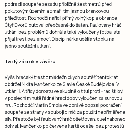
podrazil soupeře zezadu přibližně šest metrů před
pokutovým územím a zmařil tím jasnou brankovou
příležitost. Rozhodčí nařídil přímý volný kop a obránce
Čtyř Dvorů putoval předčasně do šaten. Faulovaný hráč
utkání bez problémů dohrál a také vyloučený fotbalista
přijal trest bez emocí. Disciplinárka udělila stopku na
jedno soutěžní utkání.
Tvrdý zákrok v závěru
Vyšší hráčský trest z mládežnických soutěží tentokrát
obdržel Nikita Ivančenko ze Slavie České Budějovice. V
utkání 1. A třídy dorostu ve skupině o titul proti Hradišti byl
v poslední minutě řádné hrací doby vyloučen za surovou
hru. Rozhodčí Martin Smola ve zprávě popsal podražení
soupeře ze strany v souboji o míč za použití nepřiměřené
síly. Přestože byl faulovaný hráč ošetřován, duel nakonec
dohrál. Ivančenko po červené kartě odešel bez protestů