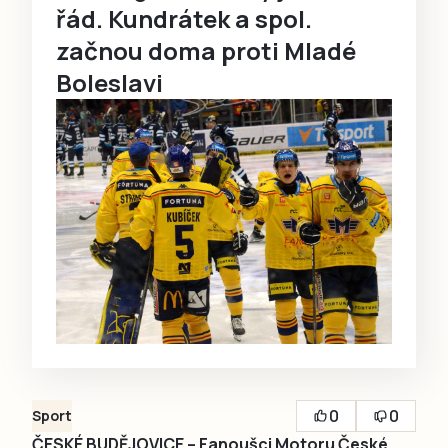
řád. Kundrátek a spol.
začnou doma proti Mladé
Boleslavi
0
0
Sport
ČESKÉ BUDĚJOVICE – Fanoušci Motoru České