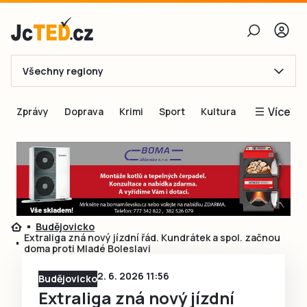
Všechny regiony
E-mail
Více
Zprávy
Doprava
Krimi
Sport
Kultura
Heslo
Blogy
Obnovit heslo
Inspirace
Čtenáři píší
Přihlásit se
Speciální přílohy
Budějovicko
Přihlásit se přes Facebook
Inzerce
Extraliga zná nový jízdní řád. Kundrátek a spol. začnou
doma proti Mladé Boleslavi
Ještě nemám účet, chci se
Registrovat
2. 6. 2026 11:56
Budějovicko
Extraliga zná nový jízdní