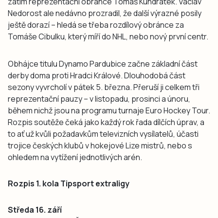
zatím reprezentační obránce Tomáš Kundrátek. Václav
Nedorost ale nedávno prozradil, že další výrazné posily
ještě dorazí – hledá se třeba rozdílový obránce za
Tomáše Cibulku, který míří do NHL, nebo nový první centr.
Obhájce titulu Dynamo Pardubice začne základní část
derby doma proti Hradci Králové. Dlouhodobá část
sezony vyvrcholí v pátek 5. března. Přeruší ji celkem tři
reprezentační pauzy – v listopadu, prosinci a únoru,
během nichž jsou na programu turnaje Euro Hockey Tour.
Rozpis soutěže čeká jako každý rok řada dílčích úprav, a
to ať už kvůli požadavkům televizních vysílatelů, účasti
trojice českých klubů v hokejové Lize mistrů, nebo s
ohledem na vytížení jednotlivých arén.
Rozpis 1. kola Tipsport extraligy
Středa 16. září