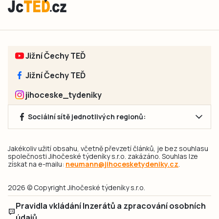
Jižní Čechy TEĎ
Jižní Čechy TEĎ
jihoceske_tydeniky
Sociální sítě jednotlivých regionů:
Jakékoliv užití obsahu, včetně převzetí článků, je bez souhlasu
společnosti Jihočeské týdeníky s.r.o. zakázáno. Souhlas lze
získat na e-mailu:
neumann@jihocesketydeniky.cz
.
2026 © Copyright Jihočeské týdeníky s.r.o.
Pravidla vkládání Inzerátů a zpracování osobních
údajů