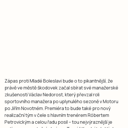
Zápas proti Mladé Boleslavi bude o to pikantnější, že
právě ve městě škodovek začal sbírat své manažerské
zkušenosti Václav Nedorost, který převzal roli
sportovního manažera po uplynulého sezoně v Motoru
po Jiřím Novotném. Premiéra to bude také pro nový
realizační tým v čele s hlavním trenérem Róbertem
Petrovickým a celou řadu posil – tou nejvýraznější je