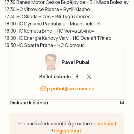
17.30 Banes Motor České Budějovice – BK Mladá Boleslav
17.30 HC Vítkovice Ridera – Rytíři Kladno
17.30 HC Škoda Plzeň – Bílí Tygři Liberec
18.00 HC Dynamo Pardubice – Mountfield HK
18.00 HC Kometa Brno – HC Verva Litvínov
18.00 HC Energie Karlovy Vary – HC Oceláři Třinec
18.30 HC Sparta Praha – HC Olomouc
Pavel Pubal
Sdílet článek:
p.pubal@seznam.cz
Diskuse k článku
Pro přidávání komentářů je nutné se
přihlásit
/
registrovat
.