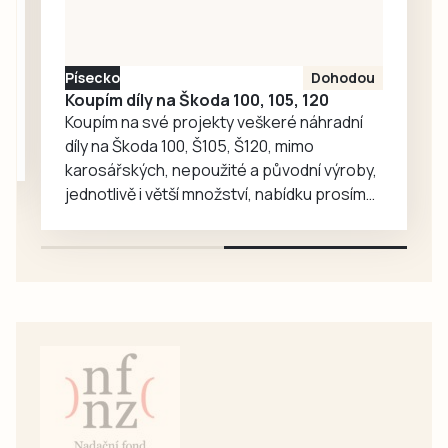
Písecko
Dohodou
Koupím díly na Škoda 100, 105, 120
Koupím na své projekty veškeré náhradní
díly na Škoda 100, Š105, Š120, mimo
karosářských, nepoužité a původní výroby,
jednotlivě i větší množství, nabídku prosím
pouze na e-mail: svorpi@seznam.cz.