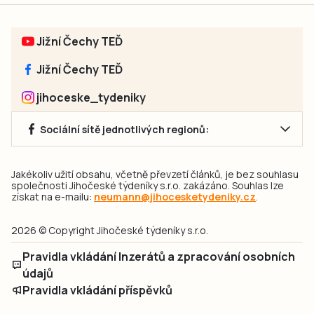
Jižní Čechy TEĎ
Jižní Čechy TEĎ
jihoceske_tydeniky
Sociální sítě jednotlivých regionů:
Jakékoliv užití obsahu, včetně převzetí článků, je bez souhlasu
společnosti Jihočeské týdeníky s.r.o. zakázáno. Souhlas lze
získat na e-mailu:
neumann@jihocesketydeniky.cz
.
2026 © Copyright Jihočeské týdeníky s.r.o.
Pravidla vkládání Inzerátů a zpracování osobních
údajů
Pravidla vkládání příspěvků