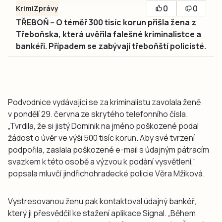
0
0
Krimi
Zprávy
TŘEBOŇ – O téměř 300 tisíc korun přišla žena z
Třeboňska, která uvěřila falešné kriminalistce a
bankéři. Případem se zabývají třeboňští policisté.
Podvodnice vydávající se za kriminalistu zavolala ženě
v pondělí 29. června ze skrytého telefonního čísla.
„Tvrdila, že si jistý Dominik na jméno poškozené podal
žádost o úvěr ve výši 500 tisíc korun. Aby své tvrzení
podpořila, zaslala poškozené e-mail s údajným pátracím
svazkem k této osobě a výzvou k podání vysvětlení,“
popsala mluvčí jindřichohradecké policie Věra Mžiková.
Vystresovanou ženu pak kontaktoval údajný bankéř,
který ji přesvědčil ke stažení aplikace Signal. „Během