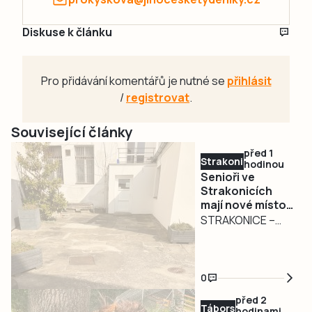
Diskuse k článku
Pro přidávání komentářů je nutné se
přihlásit
/
registrovat
.
Související články
před 1
Strakonicko
hodinou
Senioři ve
Strakonicích
mají nové místo
pro setkávání.
STRAKONICE –
Město pokračuje
Zázemí pro
v modernizaci
seniory ve
infocentra
Strakonicích se
0
opět posunulo dál.
před 2
U Infocentra pro
Táborsko
hodinami