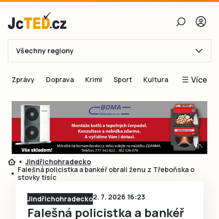
Všechny regiony
E-mail
Více
Zprávy
Doprava
Krimi
Sport
Kultura
Heslo
Blogy
Obnovit heslo
Inspirace
Čtenáři píší
Přihlásit se
Speciální přílohy
Jindřichohradecko
Přihlásit se přes Facebook
Inzerce
Falešná policistka a bankéř obrali ženu z Třeboňska o
stovky tisíc
Ještě nemám účet, chci se
Registrovat
2. 7. 2026 16:23
Jindřichohradecko
Falešná policistka a bankéř