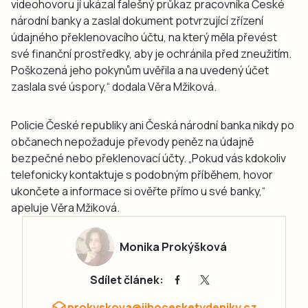
videohovoru jí ukázal falešný průkaz pracovníka České
národní banky a zaslal dokument potvrzující zřízení
údajného překlenovacího účtu, na který měla převést
své finanční prostředky, aby je ochránila před zneužitím.
Poškozená jeho pokynům uvěřila a na uvedený účet
zaslala své úspory,“ dodala Věra Mžiková.
Policie České republiky ani Česká národní banka nikdy po
občanech nepožaduje převody peněz na údajně
bezpečné nebo překlenovací účty. „Pokud vás kdokoliv
telefonicky kontaktuje s podobným příběhem, hovor
ukončete a informace si ověřte přímo u své banky,“
apeluje Věra Mžiková.
Monika Prokýšková
Sdílet článek:
prokyskova@jihocesketydeniky.cz