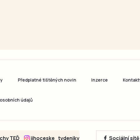
ny
Předplatné tištěných novin
Inzerce
Kontakt
osobních údajů
echy TEĎ
jihoceske_tydeniky
Sociální sít