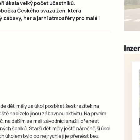
přilákala velký počet účastníků.
obočka Českého svazu žen, která
ý zábavy, her a jarní atmosféry pro malé i
de děti měly za úkol posbírat šest razítek na
ště nabízelo jinou zábavnou aktivitu. Na prvním
č, na dalším se malí závodníci snažili přenést
Milevsko
ých špalků. Starší děti měly ještě náročnější úkol
Zdarma / za odvoz
Daruji do dobrých
jich úkolem bylo co nejrychleji je přenést bez