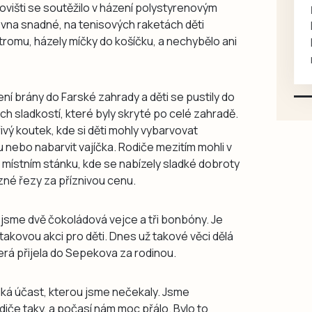
rukou kotě
novišti se soutěžilo v házení polystyrenovým
vna snadné, na tenisových raketách děti
Daruji do dobrých rukou
tromu, házely míčky do košíčku, a nechybělo ani
kotě-kočka, odčervené,
mazlivé, ihned k odběru.
ní brány do Farské zahrady a děti se pustily do
ích sladkostí, které byly skryté po celé zahradě.
ivý koutek, kde si děti mohly vybarvovat
 nebo nabarvit vajíčka. Rodiče mezitím mohli v
v místním stánku, kde se nabízely sladké dobroty
ůzné řezy za příznivou cenu.
i jsme dvě čokoládová vejce a tři bonbóny. Je
 takovou akci pro děti. Dnes už takové věci dělá
erá přijela do Sepekova za rodinou.
lká účast, kterou jsme nečekaly. Jsme
iče taky, a počasí nám moc přálo. Bylo to