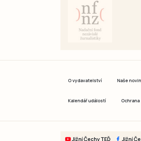
O vydavatelství
Naše novi
Kalendář událostí
Ochrana 
Jižní Čechy TEĎ
Jižní Č