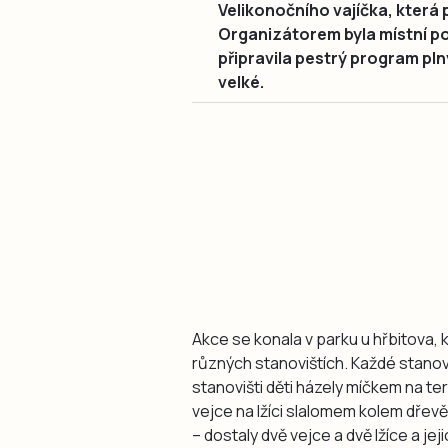
Velikonočního vajíčka, která 
Organizátorem byla místní p
připravila pestrý program pln
velké.
Akce se konala v parku u hřbitova, k
různých stanovištích. Každé stanovi
stanovišti děti házely míčkem na ter
vejce na lžíci slalomem kolem dřevěn
– dostaly dvě vejce a dvě lžíce a je