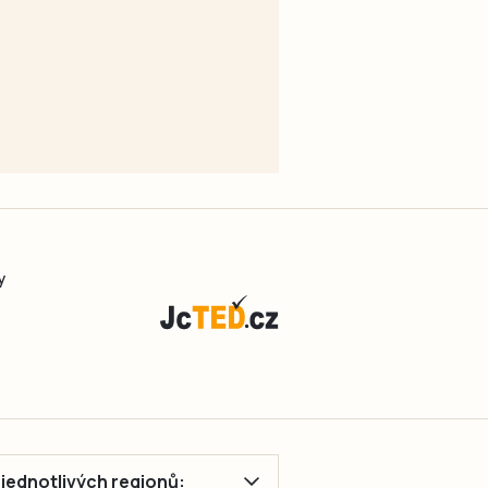
y
ě jednotlivých regionů: