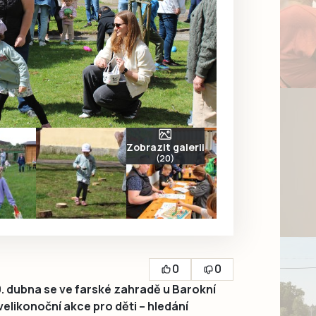
Zobrazit galerii
(20)
0
0
. dubna se ve farské zahradě u Barokní
elikonoční akce pro děti – hledání