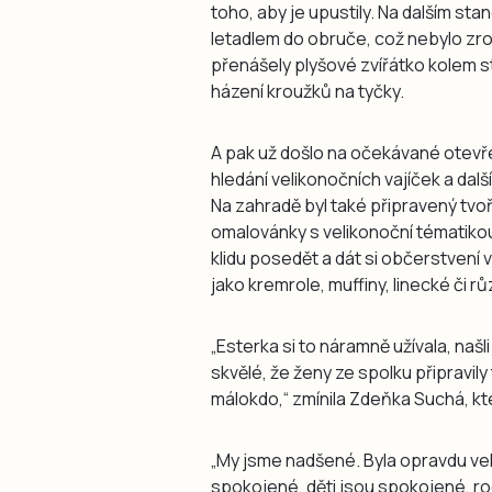
toho, aby je upustily. Na dalším sta
letadlem do obruče, což nebylo zro
přenášely plyšové zvířátko kolem s
házení kroužků na tyčky.
A pak už došlo na očekávané otevře
hledání velikonočních vajíček a dalš
Na zahradě byl také připravený tvoř
omalovánky s velikonoční tématikou
klidu posedět a dát si občerstvení 
jako kremrole, muffiny, linecké či r
„Esterka si to náramně užívala, našl
skvělé, že ženy ze spolku připravily
málokdo,“ zmínila Zdeňka Suchá, kt
„My jsme nadšené. Byla opravdu ve
spokojené, děti jsou spokojené, rod