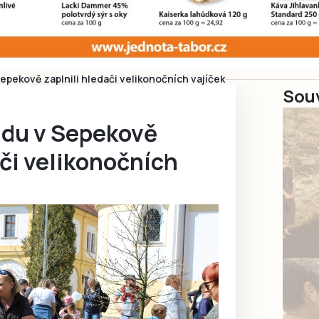
epekově zaplnili hledači velikonočních vajíček
Souv
adu v Sepekově
ači velikonočních