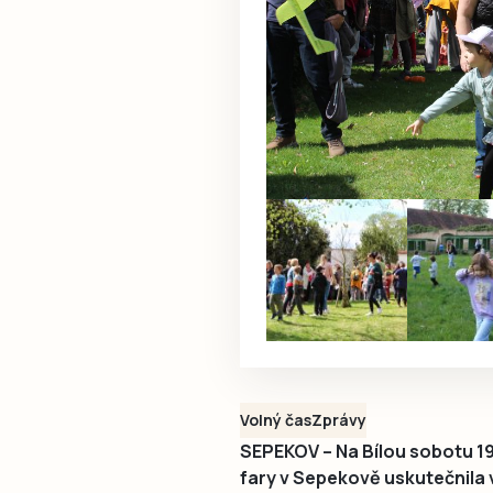
Volný čas
Zprávy
SEPEKOV – Na Bílou sobotu 19
fary v Sepekově uskutečnila v