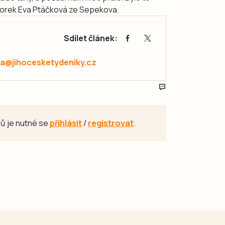
átorek Eva Ptáčková ze Sepekova.
Sdílet článek:
va@jihocesketydeniky.cz
ů je nutné se
přihlásit
/
registrovat
.