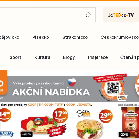
dějovicko
Písecko
Strakonicko
Českokrumlovsko
E-mail
Sport
Kultura
Blogy
Inspirace
Čtenáři p
Heslo
P
Přihlás
Ještě nemám ú