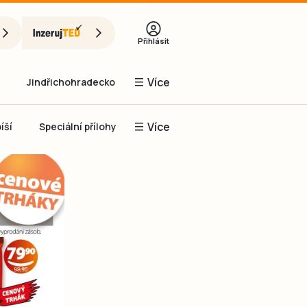
Přihlásit
Více
Jindřichohradecko
Více
íší
Speciální přílohy
Prachaticko
Inzerce
Obnovit heslo
řihlásit se
it se přes Facebook
čet, chci se
Registrovat