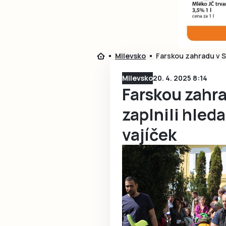
Milevsko
Farskou zahradu v S
Milevsko
20. 4. 2025 8:14
Farskou zahr
zaplnili hled
vajíček