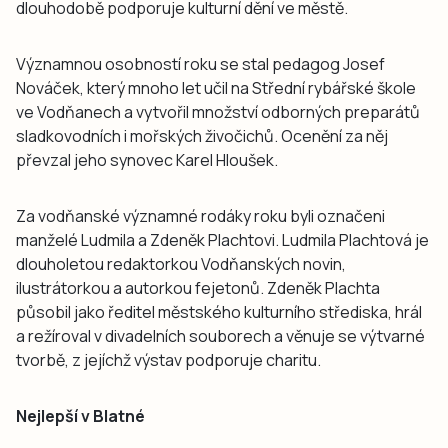
dlouhodobě podporuje kulturní dění ve městě.
Významnou osobností roku se stal pedagog Josef
Nováček, který mnoho let učil na Střední rybářské škole
ve Vodňanech a vytvořil množství odborných preparátů
sladkovodních i mořských živočichů. Ocenění za něj
převzal jeho synovec Karel Hloušek.
Za vodňanské významné rodáky roku byli označeni
manželé Ludmila a Zdeněk Plachtovi. Ludmila Plachtová je
dlouholetou redaktorkou Vodňanských novin,
ilustrátorkou a autorkou fejetonů. Zdeněk Plachta
působil jako ředitel městského kulturního střediska, hrál
a režíroval v divadelních souborech a věnuje se výtvarné
tvorbě, z jejíchž výstav podporuje charitu.
Nejlepší v Blatné