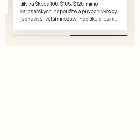
díly na Škoda 100, Š105, Š120, mimo
karosářských, nepoužité a původní výroby,
jednotlivě i větší množství, nabídku prosím
pouze na e-mail: svorpi@seznam.cz.