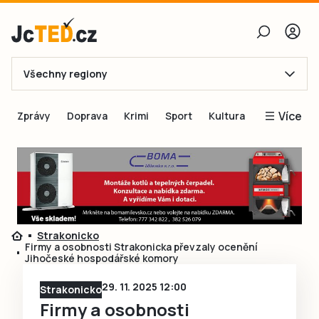
Všechny regiony
E-mail
Více
Zprávy
Doprava
Krimi
Sport
Kultura
Heslo
Blogy
Obnovit heslo
Inspirace
Čtenáři píší
Přihlásit se
Speciální přílohy
Strakonicko
Přihlásit se přes Facebook
Inzerce
Firmy a osobnosti Strakonicka převzaly ocenění
Jihočeské hospodářské komory
Ještě nemám účet, chci se
Registrovat
29. 11. 2025 12:00
Strakonicko
Firmy a osobnosti