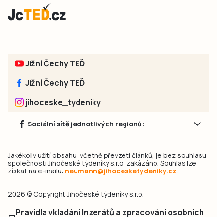
Jižní Čechy TEĎ
Jižní Čechy TEĎ
jihoceske_tydeniky
Sociální sítě jednotlivých regionů:
Jakékoliv užití obsahu, včetně převzetí článků, je bez souhlasu
společnosti Jihočeské týdeníky s.r.o. zakázáno. Souhlas lze
získat na e-mailu:
neumann@jihocesketydeniky.cz
.
2026 © Copyright Jihočeské týdeníky s.r.o.
Pravidla vkládání Inzerátů a zpracování osobních