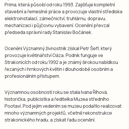
Prima, která působí od roku 1993. Zajišťuje kompletní
stavební a řemeslné práce a provozuje vlastní střediska
elektroinstalací, zámečnictví, truhlárnu, dopravu,
mechanizaci i půjčovnu vybavení. Ocenění převzal
předseda správní rady Stanislav Bočánek.
Ocenění Významný živnostník získal Petr Šefl, který
provozuje květinářství Oáza. Podnik funguje ve
Strakonicích od roku 1992 a je známý širokou nabídkou
řezaných i hrnkových květin i dlouhodobě osobním a
profesionálním přístupem.
Významnou osobností roku se stala Ivana Říhová,
historička, publicistka a ředitelka Muzea středního
Pootaví. Pod jejím vedením se muzeu podařilo realizovat
mnoho významných projektů, včetně rekonstrukce
strakonického hradu, a získat řadu ocenění.