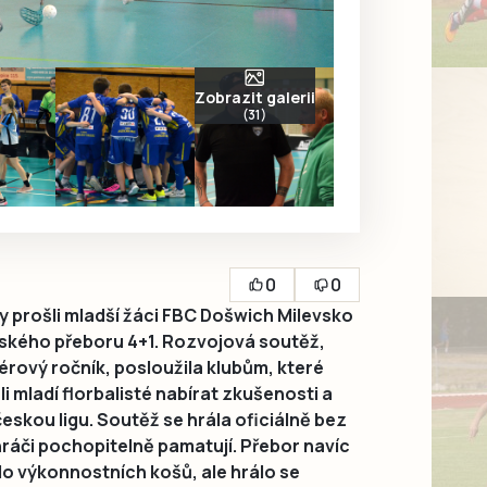
Zobrazit galerii
(31)
0
0
y prošli mladší žáci FBC Došwich Milevsko
ského přeboru 4+1. Rozvojová soutěž,
iérový ročník, posloužila klubům, které
i mladí florbalisté nabírat zkušenosti a
českou ligu. Soutěž se hrála oficiálně bez
 i hráči pochopitelně pamatují. Přebor navíc
do výkonnostních košů, ale hrálo se