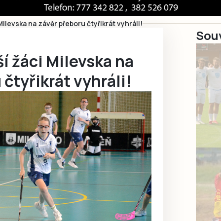
Milevska na závěr přeboru čtyřikrát vyhráli!
Souv
ší žáci Milevska na
 čtyřikrát vyhráli!