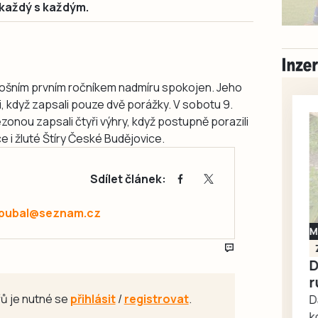
každý s každým.
letošním prvním ročníkem nadmíru spokojen. Jeho
ži, když zapsali pouze dvě porážky. V sobotu 9.
onou zapsali čtyři výhry, když postupně porazili
e i žluté Štíry České Budějovice.
Sdílet článek:
.pubal@seznam.cz
Milevsko
Zdarma / za odvoz
Daruji do dobrých
rukou kotě
ů je nutné se
přihlásit
/
registrovat
.
Daruji do dobrých rukou
kotě-kočka, odčervené,