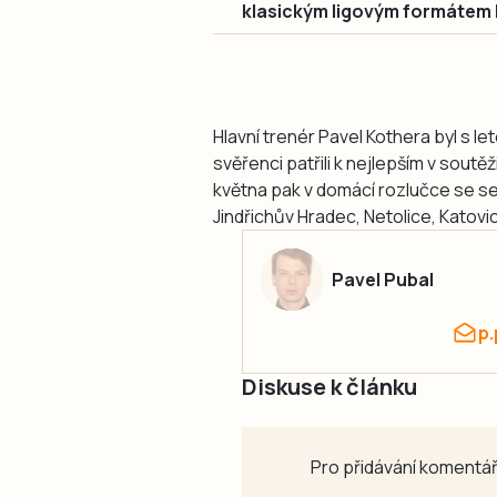
klasickým ligovým formátem 
Hlavní trenér Pavel Kothera byl s 
svěřenci patřili k nejlepším v soutě
května pak v domácí rozlučce se sez
Jindřichův Hradec, Netolice, Katovic
Pavel Pubal
p
Diskuse k článku
Pro přidávání komentář