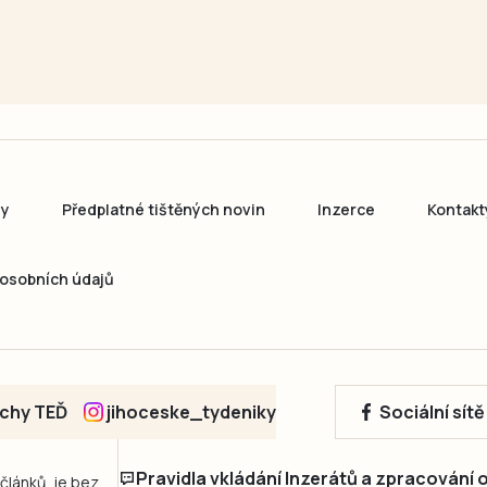
ny
Předplatné tištěných novin
Inzerce
Kontakt
osobních údajů
echy TEĎ
jihoceske_tydeniky
Sociální sít
Pravidla vkládání Inzerátů a zpracování
 článků, je bez