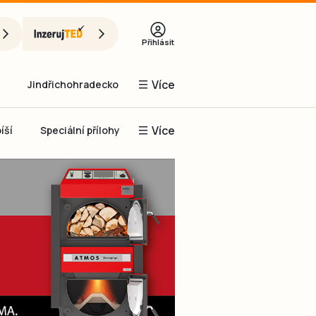
Přihlásit
Více
Jindřichohradecko
Více
íší
Speciální přílohy
Prachaticko
Inzerce
Obnovit heslo
řihlásit se
it se přes Facebook
čet, chci se
Registrovat