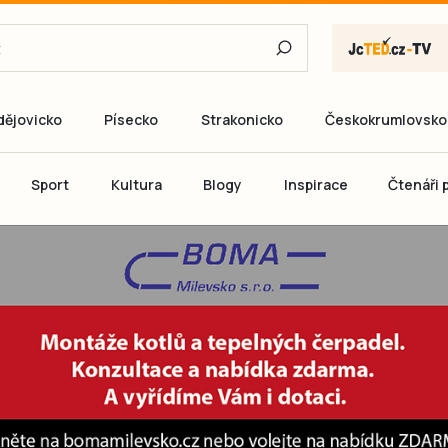
dějovicko
Písecko
Strakonicko
Českokrumlovsko
E-mail
Sport
Kultura
Blogy
Inspirace
Čtenáři p
Heslo
P
Přihlás
Ještě nemám ú