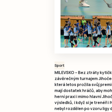
Sport
MILEVSKO – Bez ztráty kytičk
závěrečným turnajem Jihoče
která letos prožila svůj prem
mají dostatek hráčů, aby mohl
herní praxi i mimo hlavní Jiho
výsledků, i když si je trenéři
nebyl rozdělen po vzoru ligy 