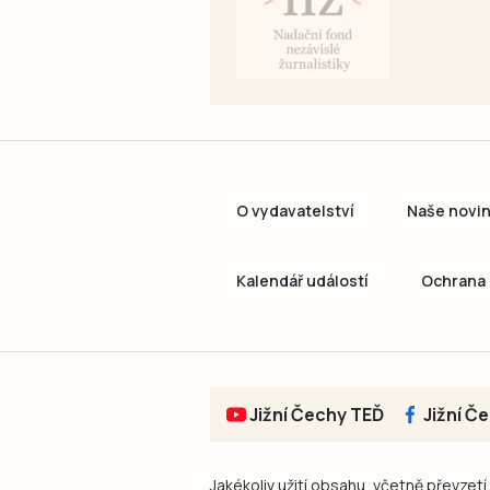
O vydavatelství
Naše novi
Kalendář událostí
Ochrana 
Jižní Čechy TEĎ
Jižní Č
Jakékoliv užití obsahu, včetně převzetí