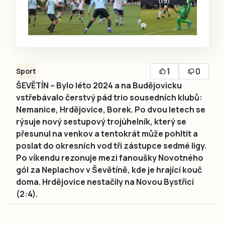
(19)
1
0
Sport
ŠEVĚTÍN – Bylo léto 2024 a na Budějovicku
vstřebávalo čerstvý pád trio sousedních klubů:
Nemanice, Hrdějovice, Borek. Po dvou letech se
rýsuje nový sestupový trojúhelník, který se
přesunul na venkov a tentokrát může pohltit a
poslat do okresních vod tři zástupce sedmé ligy.
Po víkendu rezonuje mezi fanoušky Novotného
gól za Neplachov v Ševětíně, kde je hrající kouč
doma. Hrdějovice nestačily na Novou Bystřici
(2:4).