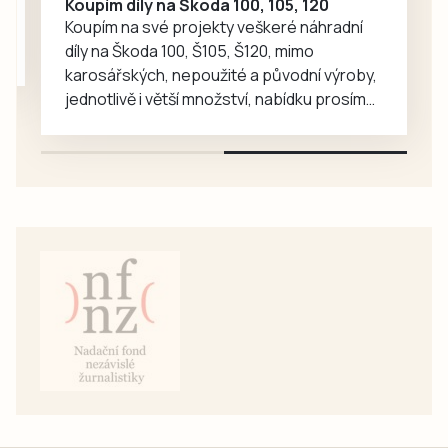
Koupím díly na Škoda 100, 105, 120
Koupím na své projekty veškeré náhradní
díly na Škoda 100, Š105, Š120, mimo
karosářských, nepoužité a původní výroby,
jednotlivě i větší množství, nabídku prosím
pouze na e-mail: svorpi@seznam.cz.