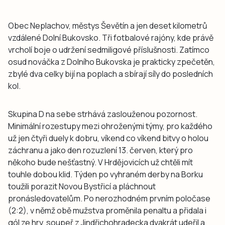
Obec Neplachov, městys Ševětín a jen deset kilometrů
vzdálené Dolní Bukovsko. Tři fotbalové rajóny, kde právě
vrcholí boje o udržení sedmiligové příslušnosti. Zatímco
osud nováčka z Dolního Bukovska je prakticky zpečetěn,
zbylé dva celky bijí na poplach a sbírají síly do posledních
kol.
Skupina D na sebe strhává zaslouženou pozornost.
Minimální rozestupy mezi ohroženými týmy, pro každého
už jen čtyři duely k dobru, víkend co víkend bitvy o holou
záchranu a jako den rozuzlení 13. červen, který pro
někoho bude nešťastný. V Hrdějovicích už chtěli mít
touhle dobou klid. Týden po vyhraném derby na Borku
toužili porazit Novou Bystřicí a pláchnout
pronásledovatelům. Po nerozhodném prvním poločase
(2:2), v němž obě mužstva proměnila penaltu a přidala i
gól ze hry, soupeř z Jindřichohradecka dvakrát udeřil a