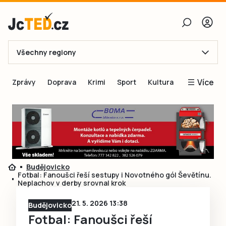
Všechny regiony
E-mail
Více
Zprávy
Doprava
Krimi
Sport
Kultura
Heslo
Blogy
Obnovit heslo
Inspirace
Čtenáři píší
Přihlásit se
Speciální přílohy
Budějovicko
Přihlásit se přes Facebook
Inzerce
Fotbal: Fanoušci řeší sestupy i Novotného gól Ševětínu.
Neplachov v derby srovnal krok
Ještě nemám účet, chci se
Registrovat
21. 5. 2026 13:38
Budějovicko
Fotbal: Fanoušci řeší