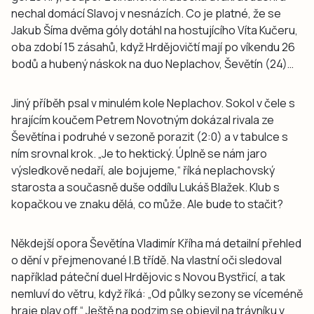
nechal domácí Slavoj v nesnázích. Co je platné, že se
Jakub Šíma dvěma góly dotáhl na hostujícího Víta Kučeru,
oba zdobí 15 zásahů, když Hrdějovičtí mají po víkendu 26
bodů a hubený náskok na duo Neplachov, Ševětín (24)…
Jiný příběh psal v minulém kole Neplachov. Sokol v čele s
hrajícím koučem Petrem Novotným dokázal rivala ze
Ševětína i podruhé v sezoně porazit (2:0) a v tabulce s
ním srovnal krok. „Je to hektický. Úplně se nám jaro
výsledkově nedaří, ale bojujeme,“ říká neplachovský
starosta a současně duše oddílu Lukáš Blažek. Klub s
kopačkou ve znaku dělá, co může. Ale bude to stačit?
Někdejší opora Ševětína Vladimír Kříha má detailní přehled
o dění v přejmenované I.B třídě. Na vlastní oči sledoval
například páteční duel Hrdějovic s Novou Bystřicí, a tak
nemluví do větru, když říká: „Od půlky sezony se víceméně
hraje play off.“ Ještě na podzim se objevil na trávníku v