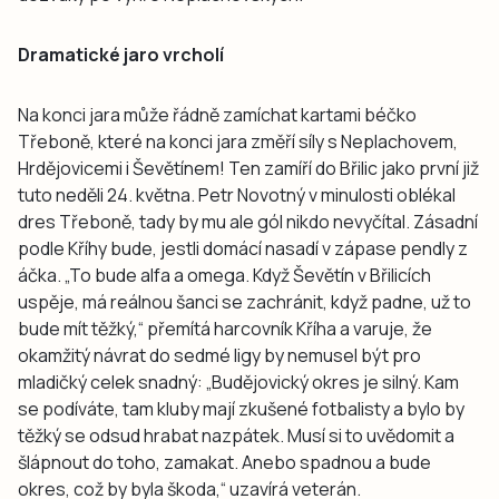
Dramatické jaro vrcholí
Na konci jara může řádně zamíchat kartami béčko
Třeboně, které na konci jara změří síly s Neplachovem,
Hrdějovicemi i Ševětínem! Ten zamíří do Břilic jako první již
tuto neděli 24. května. Petr Novotný v minulosti oblékal
dres Třeboně, tady by mu ale gól nikdo nevyčítal. Zásadní
podle Kříhy bude, jestli domácí nasadí v zápase pendly z
áčka. „To bude alfa a omega. Když Ševětín v Břilicích
uspěje, má reálnou šanci se zachránit, když padne, už to
bude mít těžký,“ přemítá harcovník Kříha a varuje, že
okamžitý návrat do sedmé ligy by nemusel být pro
mladičký celek snadný: „Budějovický okres je silný. Kam
se podíváte, tam kluby mají zkušené fotbalisty a bylo by
těžký se odsud hrabat nazpátek. Musí si to uvědomit a
šlápnout do toho, zamakat. Anebo spadnou a bude
okres, což by byla škoda,“ uzavírá veterán.