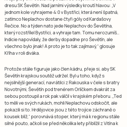
dresu SK Ševětín. Nad jarními výsledky kroutí hlavou: „V
jednom kole vyhrajeme 4:0 v Bystřici, která není špatná,
zatímco Neplachov dostane čtyři góly od Kardašovy
Řečice. No a týden nato jede Neplachov do Ševětína,
který rozstřílel Bystřici, a vyhraje tam. Tomu nerozumíš…
Indicie napovídaly, že derby dopadne pro Ševětín, ale
všechno bylo jinak! A proto je to tak zajímavý,“ glosuje
Kříha v roli diváka.
Protože stále figuruje jako člen kádru, přeje si, aby SK
Ševětín krajskou soutěž udržel. Byl u toho, když s
nejsilnější generací, navrátilci z Rakouska v čele s bratry
Novotnými, Ševětín pod trenérem Orlíčkem dvakrát za
sebou postoupil a rok pak válčil v krajském přeboru. „Ted
to měli ve svých rukách, mohli Neplachovu odskočit, ale
pokazili si to. Hrdějovice jsou z této trojice záchraně o
kousek blíž,“ porovnává stoper, který má k regionu stále
silné pouto, ačkoli se před několika lety přiblížil z Vitína k