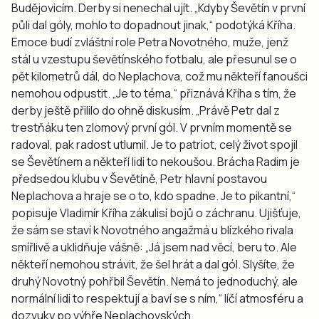
Budějovicím. Derby si nenechal ujít. „Kdyby Ševětín v první
půli dal góly, mohlo to dopadnout jinak,“ podotýká Kříha.
Emoce budí zvláštní role Petra Novotného, muže, jenž
stál u vzestupu ševětínského fotbalu, ale přesunul se o
pět kilometrů dál, do Neplachova, což mu někteří fanoušci
nemohou odpustit. „Je to téma,“ přiznává Kříha s tím, že
derby ještě přililo do ohně diskusím. „Právě Petr dal z
trestňáku ten zlomový první gól. V prvním momentě se
radoval, pak radost utlumil. Je to patriot, celý život spojil
se Ševětínem a někteří lidi to nekoušou. Brácha Radim je
předsedou klubu v Ševětíně, Petr hlavní postavou
Neplachova a hraje se o to, kdo spadne. Je to pikantní,“
popisuje Vladimír Kříha zákulisí bojů o záchranu. Ujišťuje,
že sám se staví k Novotného angažmá u blízkého rivala
smířlivě a uklidňuje vášně: „Já jsem nad věcí, beru to. Ale
někteří nemohou strávit, že šel hrát a dal gól. Slyšíte, že
druhý Novotný pohřbil Ševětín. Nemá to jednoduchý, ale
normální lidi to respektují a baví se s ním,“ líčí atmosféru a
dozvuky po výhře Neplachovských.