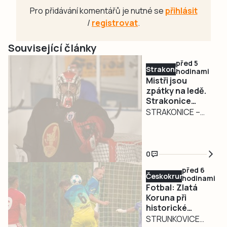
Pro přidávání komentářů je nutné se
přihlásit
/
registrovat
.
Související články
před 5
Strakonicko
hodinami
Mistři jsou
zpátky na ledě.
Strakonice
zahájily přípravu
STRAKONICE –
na obhajobu
Strakoničtí
titulu
hokejisté, kteří
budou v
0
nadcházející
před 6
sezoně krajské
Českokrumlovsko
hodinami
ligy obhajovat
Fotbal: Zlatá
mistrovský titul,
Koruna při
historické
zahájili přípravu na
premiéře vedla
STRUNKOVICE
ledě. K prvnímu