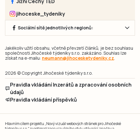
Jižní Čechy TEĎ
jihoceske_tydeniky
Sociální sítě jednotlivých regionů:
Jakékoliv užití obsahu, včetně převzetí článků, je bez souhlasu
společnosti Jihočeské týdeníky s.r.o. zakázáno. Souhlas lze
získat na e-mailu:
neumann@jihocesketydeniky.cz
.
2026 © Copyright Jihočeské týdeníky s.r.o.
Pravidla vkládání Inzerátů a zpracování osobních
údajů
Pravidla vkládání příspěvků
Hlavním cílem projektu „Nový vizuál webových stránek pro Jihočeské
týdeníky s.r.o." je optimalizace vizuálního stylu stávající značky a
modernizace grafického designu webu
jcted.cz
. Akcentována je funkčnost
uživatelského rozhraní webu, aby se stal moderním a přehledným zdrojem