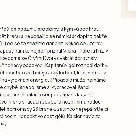
dy řeší od podzimu problémy, s kým vůbec hrát.
 pět hráčů a nepodařilo se nám kádr doplnit, takže
ů. Teď se to snažíme dohonit. Někdo se uzdravil,
ápasy nám to nejde,“ přiznal Michal Hrdlička krizi v
jovice doma se Čtyřmi Dvory dvakrát dorovnaly
 už nenašly odpověď. Kapitánův gól rozhodl derby.
el konstatovat hrdějovický lodivod, kterému se z
í na vyrovnání energie. „Připadalo mi, že nemáme
ké chybě, anebo jsme si vypracovali šanci.
ě podrželi balon a soupeř zápas zkušeně
. Dvě jména v řadách soupeře nezmínil náhodou:
eli dohromady 23 branek, zatímco nejlepší střelci
tě sedm, respektive šest gólů. Kaisler navíc ze
avy.