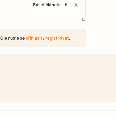
Sdílet článek:
ů je nutné se
přihlásit
/
registrovat
.