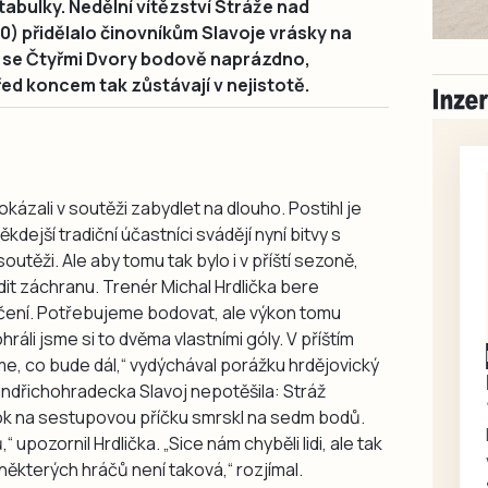
 tabulky. Nedělní vítězství Stráže nad
) přidělalo činovníkům Slavoje vrásky na
by se Čtyřmi Dvory bodově naprázdno,
před koncem tak zůstávají v nejistotě.
okázali v soutěži zabydlet na dlouho. Postihl je
ěkdejší tradiční účastníci svádějí nyní bitvy s
utěži. Ale aby tomu tak bylo i v příští sezoně,
dit záchranu. Trenér Michal Hrdlička bere
ení. Potřebujeme bodovat, ale výkon tomu
hráli jsme si to dvěma vlastními góly. V příštím
e, co bude dál,“ vydýchával porážku hrdějovický
indřichohradecka Slavoj nepotěšila: Stráž
skok na sestupovou příčku smrskl na sedm bodů.
 upozornil Hrdlička. „Sice nám chyběli lidi, ale tak
a některých hráčů není taková,“ rozjímal.