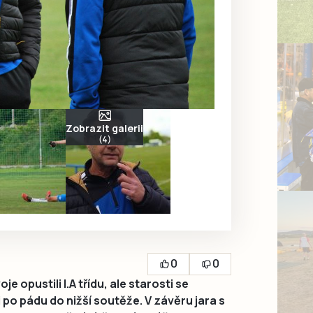
Zobrazit galerii
(4)
0
0
e opustili I.A třídu, ale starosti se
po pádu do nižší soutěže. V závěru jara s