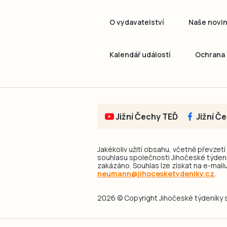
O vydavatelství
Naše novi
Kalendář událostí
Ochrana 
Jižní Čechy TEĎ
Jižní Č
Jakékoliv užití obsahu, včetně převzetí
souhlasu společnosti Jihočeské týdeník
zakázáno. Souhlas lze získat na e-mailu
neumann@jihocesketydeniky.cz
.
2026 © Copyright Jihočeské týdeníky s.