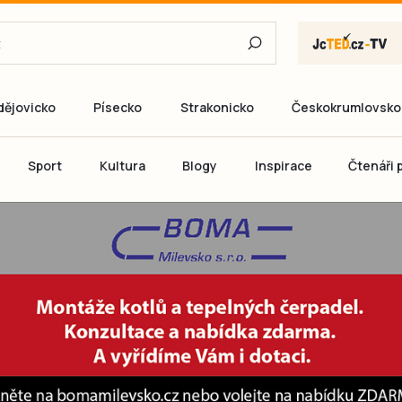
dějovicko
Písecko
Strakonicko
Českokrumlovsko
E-mail
Sport
Kultura
Blogy
Inspirace
Čtenáři p
Heslo
P
Přihlás
Ještě nemám ú