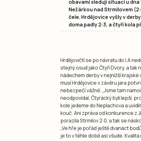
obavami sledují situaci u dna
Nežárkou nad Strmilovem (2:0
čele. Hrdějovice vyšly v der
doma padly 2:3, a čtyři kola 
Hrdějovičtí se po návratu do I.A ned
stejný osud jako Čtyři Dvory, a tak n
nádechem derby v nejnižší krajské so
musí Hrdějovice v závěru jara potvr
nebezpečí vážně. „Jsme tam namoč
neodpovídal, Čtyrácký byli lepší, pro
kole jedeme do Neplachova a uvidím
kouč. Ani zpráva od konkurence z J
porazila Strmilov 2:0, a tak se ná
„Ve hře je pořád ještě dvanáct bodů,“
je to v téhle době asi všude. Kvalit