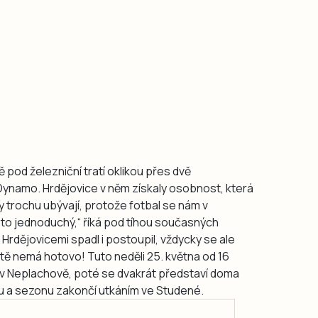
tě pod železniční tratí oklikou přes dvě
Dynamo. Hrdějovice v něm získaly osobnost, která
ly trochu ubývají, protože fotbal se nám v
 to jednoduchý,“ říká pod tíhou současných
 Hrdějovicemi spadl i postoupil, vždycky se ale
ště nemá hotovo! Tuto neděli 25. května od 16
í v Neplachově, poté se dvakrát představí doma
ou a sezonu zakončí utkáním ve Studené.