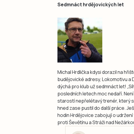
Sedmnáct hrdějovických let
Michal Hrdlička kdysi dorazil na hřiš
budějovické adresy, Lokomotivu a 
dýchá pro klub už sedmnáct let! „Sí
posledních letech moc nedaří. Není
starostí nepřelétavý trenér, který s
hned zase pustil do další práce. Je
hodin Hrdějovice zabojují o udržen
proti Ševětínu a Stráži nad Nežárk