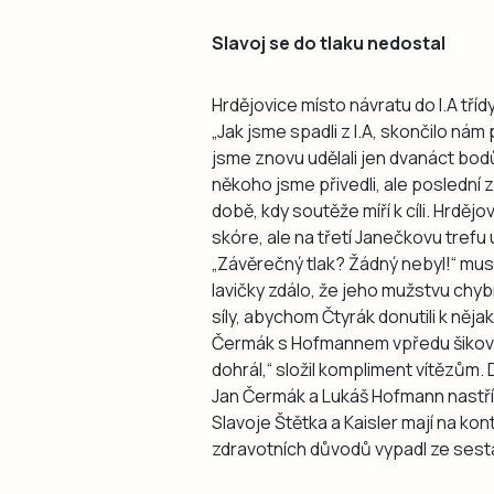
Slavoj se do tlaku nedostal
Hrdějovice místo návratu do I.A tří
„Jak jsme spadli z I.A, skončilo nám
jsme znovu udělali jen dvanáct bod
někoho jsme přivedli, ale poslední z
době, kdy soutěže míří k cíli. Hrdě
skóre, ale na třetí Janečkovu trefu
„Závěrečný tlak? Žádný nebyl!“ mus
lavičky zdálo, že jeho mužstvu chyb
síly, abychom Čtyrák donutili k něja
Čermák s Hofmannem vpředu šikovn
dohrál,“ složil kompliment vítězům
Jan Čermák a Lukáš Hofmann nastříl
Slavoje Štětka a Kaisler mají na kon
zdravotních důvodů vypadl ze sest