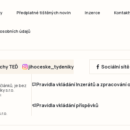
ny
Předplatné tištěných novin
Inzerce
Kontakt
osobních údajů
echy TEĎ
jihoceske_tydeniky
Sociální sít
Pravidla vkládání Inzerátů a zpracování
 článků, je bez
y s.r.o.
:
Pravidla vkládání příspěvků
r.o.