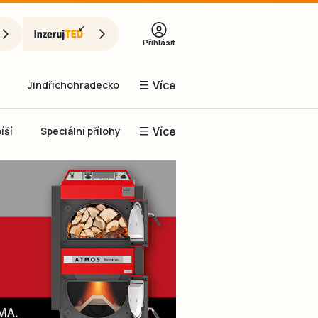
Přihlásit
Více
Jindřichohradecko
Více
íší
Speciální přílohy
Prachaticko
Inzerce
Obnovit heslo
řihlásit se
it se přes Facebook
čet, chci se
Registrovat