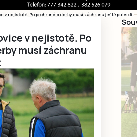
ce v nejistotě. Po prohraném derby musí záchranu ještě potvrdit
Souv
ovice v nejistotě. Po
rby musí záchranu
t