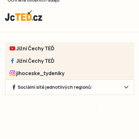
Jižní Čechy TEĎ
Jižní Čechy TEĎ
jihoceske_tydeniky
Sociální sítě jednotlivých regionů:
Jakékoliv užití obsahu, včetně převzetí článků, je bez souhlasu
společnosti Jihočeské týdeníky s.r.o. zakázáno. Souhlas lze
získat na e-mailu:
neumann@jihocesketydeniky.cz
.
2026 © Copyright Jihočeské týdeníky s.r.o.