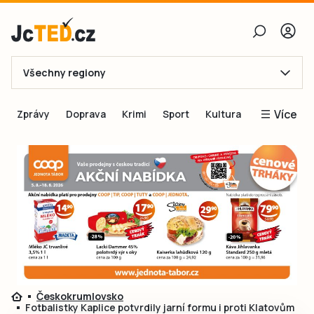
Všechny regiony
E-mail
Více
Zprávy
Doprava
Krimi
Sport
Kultura
Heslo
Blogy
Obnovit heslo
Inspirace
Čtenáři píší
Přihlásit se
Speciální přílohy
Přihlásit se přes Facebook
Inzerce
Ještě nemám účet, chci se
Registrovat
Českokrumlovsko
Fotbalistky Kaplice potvrdily jarní formu i proti Klatovům