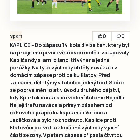
0
0
Sport
KAPLICE – Do zápasu 14. kola divize žen, který byl
na programu první květnovou neděli, vstupovaly
Kapličandy s jarní bilancí tří výher a jedné
porážky. Na tyto výsledky chtěly navázat i v
domácím zápase proti celku Klatov. Před
zápasem dělil týmy v tabulce jediný bod. Skóre
se poprvé měnilo až v úvodu druhého dějství,
kdy Spartak dostala do vedení Antonie Nejedlá.
Na její trefu navázala přímým zásahem od
rohového praporku kapitánka Veronika
Jedličková a bylo rozhodnuto. Kaplice proti
Klatovům potvrdila zlepšené výsledky v jarní
části sezony. V pátém zápase připsala čtvrtou