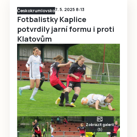
7. 5. 2025 8:13
Českokrumlovsko
Fotbalistky Kaplice
potvrdily jarní formu i proti
Klatovům
Zobrazit galerii
(5)