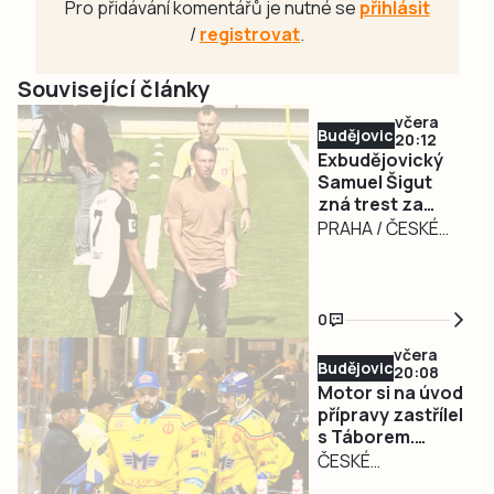
Pro přidávání komentářů je nutné se
přihlásit
/
registrovat
.
Související články
včera
Budějovicko
20:12
Exbudějovický
Samuel Šigut
zná trest za
úplatkářskou
PRAHA / ČESKÉ
aféru. Nezahraje
BUDĚJOVICE – Měl
si 16 měsíců
nakročeno k velké
kariéře, dneska už
0
měl být hráčem
včera
Slavie Praha,
Budějovicko
20:08
místo toho si
Motor si na úvod
dlouho nezahraje.
přípravy zastřílel
s Táborem.
Fotbalový záložník
Dvakrát mířil
ČESKÉ
Samuel Šigut,
přesně Lotyš
BUDĚJOVICE –
který působil v