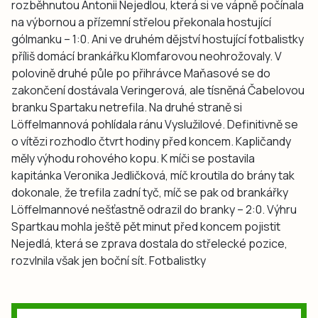
rozběhnutou Antonii Nejedlou, která si ve vápně počínala
na výbornou a přízemní střelou překonala hostující
gólmanku – 1:0. Ani ve druhém dějství hostující fotbalistky
příliš domácí brankářku Klomfarovou neohrožovaly. V
polovině druhé půle po přihrávce Maňasové se do
zakončení dostávala Veringerová, ale tísněná Čabelovou
branku Spartaku netrefila. Na druhé straně si
Löffelmannová pohlídala ránu Vyslužilové. Definitivně se
o vítězi rozhodlo čtvrt hodiny před koncem. Kapličandy
měly výhodu rohového kopu. K míči se postavila
kapitánka Veronika Jedličková, míč kroutila do brány tak
dokonale, že trefila zadní tyč, míč se pak od brankářky
Löffelmannové nešťastně odrazil do branky – 2:0. Výhru
Spartkau mohla ještě pět minut před koncem pojistit
Nejedlá, která se zprava dostala do střelecké pozice,
rozvlnila však jen boční sít. Fotbalistky