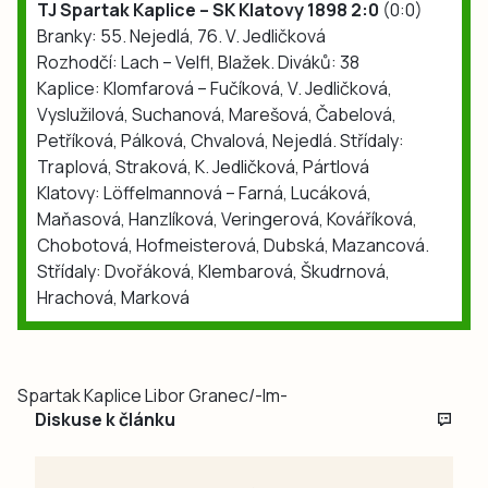
TJ Spartak Kaplice – SK Klatovy 1898 2:0
(0:0)
Branky: 55. Nejedlá, 76. V. Jedličková
Rozhodčí: Lach – Velfl, Blažek. Diváků: 38
Kaplice: Klomfarová – Fučíková, V. Jedličková,
Vyslužilová, Suchanová, Marešová, Čabelová,
Petříková, Pálková, Chvalová, Nejedlá. Střídaly:
Traplová, Straková, K. Jedličková, Pártlová
Klatovy: Löffelmannová – Farná, Lucáková,
Maňasová, Hanzlíková, Veringerová, Kováříková,
Chobotová, Hofmeisterová, Dubská, Mazancová.
Střídaly: Dvořáková, Klembarová, Škudrnová,
Hrachová, Marková
Spartak Kaplice Libor Granec/-lm-
Diskuse k článku