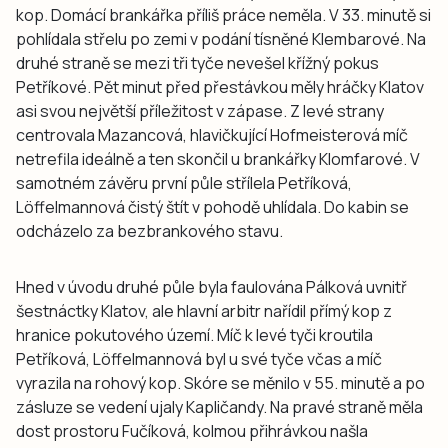
kop. Domácí brankářka příliš práce neměla. V 33. minutě si
pohlídala střelu po zemi v podání tísněné Klembarové. Na
druhé straně se mezi tři tyče nevešel křížný pokus
Petříkové. Pět minut před přestávkou měly hráčky Klatov
asi svou největší příležitost v zápase. Z levé strany
centrovala Mazancová, hlavičkující Hofmeisterová míč
netrefila ideálně a ten skončil u brankářky Klomfarové. V
samotném závěru první půle střílela Petříková,
Löffelmannová čistý štít v pohodě uhlídala. Do kabin se
odcházelo za bezbrankového stavu.
Hned v úvodu druhé půle byla faulována Pálková uvnitř
šestnáctky Klatov, ale hlavní arbitr nařídil přímý kop z
hranice pokutového území. Míč k levé tyči kroutila
Petříková, Löffelmannová byl u své tyče včas a míč
vyrazila na rohový kop. Skóre se měnilo v 55. minutě a po
zásluze se vedení ujaly Kapličandy. Na pravé straně měla
dost prostoru Fučíková, kolmou přihrávkou našla