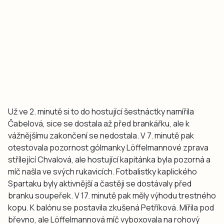
Už ve 2. minutě si to do hostující šestnáctky namířila
Čabelová, sice se dostala až před brankářku, ale k
vážnějšímu zakončení se nedostala. V 7. minutě pak
otestovala pozornost gólmanky Löffelmannové zprava
střílející Chvalová, ale hostující kapitánka byla pozorná a
míč našla ve svých rukavicích. Fotbalistky kaplického
Spartaku byly aktivnější a častěji se dostávaly před
branku soupeřek. V 17. minutě pak měly výhodu trestného
kopu. K balónu se postavila zkušená Petříková. Mířila pod
břevno, ale Löffelmannová míč vyboxovala na rohový