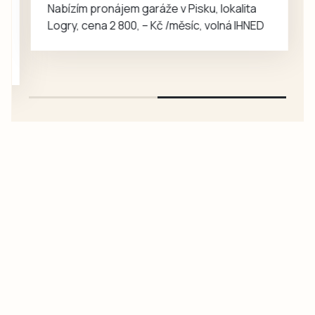
rozhovoru
Nabízím pronájem garáže v Pisku, lokalita
popisuje cestu za
Logry, cena 2 800, – Kč /měsíc, volná IHNED
svým snem,
náročný přijímací…