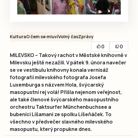
Kultura
O čem se mluví
Volný čas
Zprávy
0
0
MILEVSKO – Takový rachot v Městské knihovně v
Milevsku ještě nezažili. V pátek 9. února navečer
se ve vestibulu knihovny konala vernisáž
fotografií milevského fotografa Josefa
Luxemburga s názvem Hola, švýcarský
masopustní rej volá! Přišla nejenom veřejnost,
ale také členové švýcarského masopustního
orchestru Taktsurfer Münchenbuchsee a
bubeníci Líšamani ze spolku Líšeňáček. To
všechno v předvečer slavného milevského
masopustu, který propukne dnes.