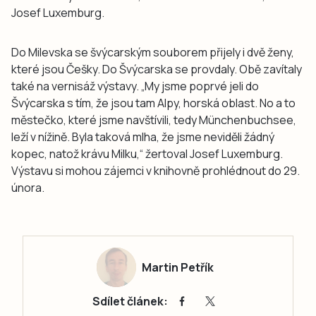
Josef Luxemburg.
Do Milevska se švýcarským souborem přijely i dvě ženy,
které jsou Češky. Do Švýcarska se provdaly. Obě zavítaly
také na vernisáž výstavy. „My jsme poprvé jeli do
Švýcarska s tím, že jsou tam Alpy, horská oblast. No a to
městečko, které jsme navštívili, tedy Münchenbuchsee,
leží v nížině. Byla taková mlha, že jsme neviděli žádný
kopec, natož krávu Milku,“ žertoval Josef Luxemburg.
Výstavu si mohou zájemci v knihovně prohlédnout do 29.
února.
Martin Petřík
Sdílet článek: