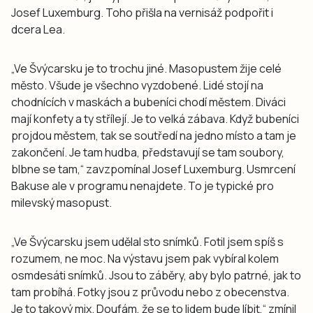
Josef Luxemburg. Toho přišla na vernisáž podpořit i
dcera Lea.
„Ve Švýcarsku je to trochu jiné. Masopustem žije celé
město. Všude je všechno vyzdobené. Lidé stojí na
chodnících v maskách a bubeníci chodí městem. Diváci
mají konfety a ty střílejí. Je to velká zábava. Když bubeníci
projdou městem, tak se soutředí na jedno místo a tam je
zakončení. Je tam hudba, představují se tam soubory,
blbne se tam,“ zavzpomínal Josef Luxemburg. Usmrcení
Bakuse ale v programu nenajdete. To je typické pro
milevský masopust.
„Ve Švýcarsku jsem udělal sto snímků. Fotil jsem spíš s
rozumem, ne moc. Na výstavu jsem pak vybíral kolem
osmdesáti snímků. Jsou to záběry, aby bylo patrné, jak to
tam probíhá. Fotky jsou z průvodu nebo z obecenstva.
Je to takový mix. Doufám, že se to lidem bude líbit,“ zmínil