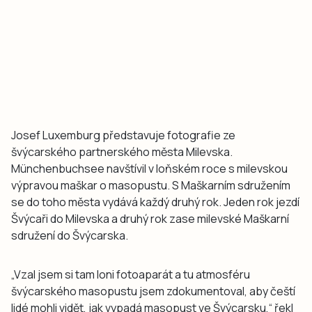
Josef Luxemburg představuje fotografie ze
švýcarského partnerského města Milevska.
Münchenbuchsee navštívil v loňském roce s milevskou
výpravou maškar o masopustu. S Maškarním sdružením
se do toho města vydává každý druhý rok. Jeden rok jezdí
Švýcaři do Milevska a druhý rok zase milevské Maškarní
sdružení do Švýcarska.
„Vzal jsem si tam loni fotoaparát a tu atmosféru
švýcarského masopustu jsem zdokumentoval, aby čeští
lidé mohli vidět, jak vypadá masopust ve Švýcarsku,“ řekl