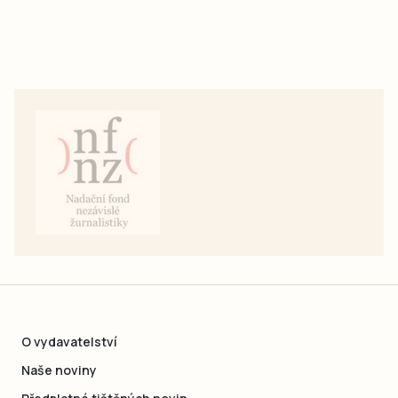
O vydavatelství
Naše noviny