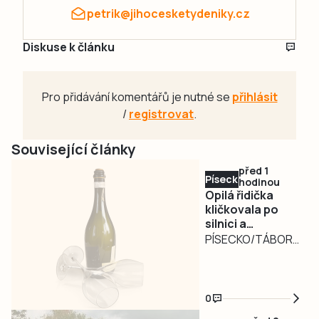
petrik@jihocesketydeniky.cz
Diskuse k článku
Pro přidávání komentářů je nutné se
přihlásit
/
registrovat
.
Související články
před 1
Písecko
hodinou
Opilá řidička
kličkovala po
silnici a
ohrožovala
PÍSECKO/TÁBORSKO
ostatní.
– Nebezpečně
Nadýchala téměř
kličkující osobní
3,3 promile
automobil
0
zaměstnal ve