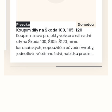
ohlas. Zájem o
medvědy baribaly
vzrostl. Zoo se
proto rozhodla, že
Písecko
Dohodou
je zájemcům
Koupím díly na Škoda 100, 105, 120
představí
Koupím na své projekty veškeré náhradní
mnohem…
díly na Škoda 100, Š105, Š120, mimo
karosářských, nepoužité a původní výroby,
jednotlivě i větší množství, nabídku prosím
pouze na e-mail: svorpi@seznam.cz.