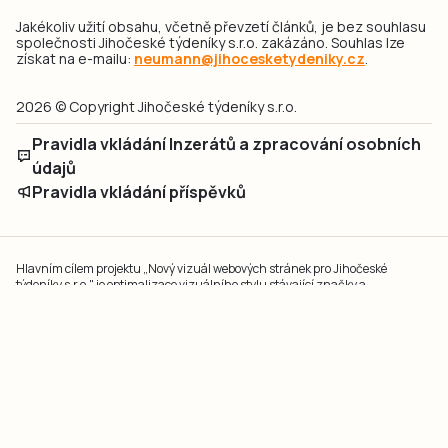
Jakékoliv užití obsahu, včetně převzetí článků, je bez souhlasu
společnosti Jihočeské týdeníky s.r.o. zakázáno. Souhlas lze
získat na e-mailu:
neumann@jihocesketydeniky.cz
.
2026 © Copyright Jihočeské týdeníky s.r.o.
Pravidla vkládání Inzerátů a zpracování osobních
údajů
Pravidla vkládání příspěvků
Hlavním cílem projektu „Nový vizuál webových stránek pro Jihočeské
týdeníky s.r.o." je optimalizace vizuálního stylu stávající značky a
modernizace grafického designu webu
jcted.cz
. Akcentována je funkčnost
uživatelského rozhraní webu, aby se stal moderním a přehledným zdrojem
důležitých a ověřených informací pro veřejnost. Projekt má zvýšit efektivitu a
zabezpečení poskytovaných služeb.
Projekt byl spolufinancován Evropskou unií z nástroje NextGenerationEU.