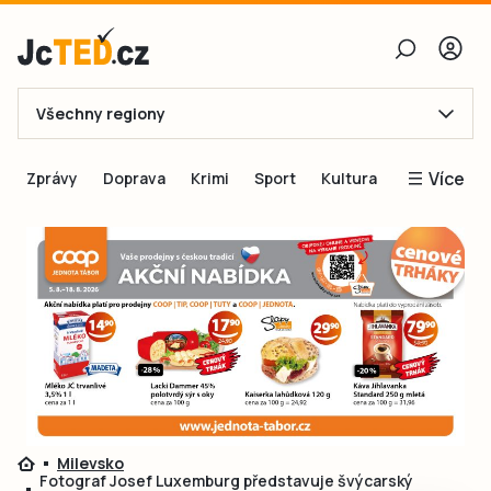
Všechny regiony
E-mail
Více
Zprávy
Doprava
Krimi
Sport
Kultura
Heslo
Blogy
Obnovit heslo
Inspirace
Čtenáři píší
Přihlásit se
Speciální přílohy
Přihlásit se přes Facebook
Inzerce
Ještě nemám účet, chci se
Registrovat
Milevsko
Fotograf Josef Luxemburg představuje švýcarský