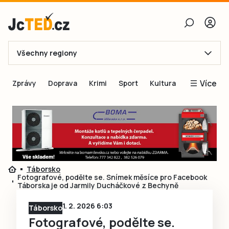
Všechny regiony
E-mail
Více
Zprávy
Doprava
Krimi
Sport
Kultura
Heslo
Blogy
Obnovit heslo
Inspirace
Čtenáři píší
Přihlásit se
Speciální přílohy
Táborsko
Přihlásit se přes Facebook
Inzerce
Fotografové, podělte se. Snímek měsíce pro Facebook
Táborska je od Jarmily Ducháčkové z Bechyně
Ještě nemám účet, chci se
Registrovat
1. 2. 2026 6:03
Táborsko
Fotografové, podělte se.