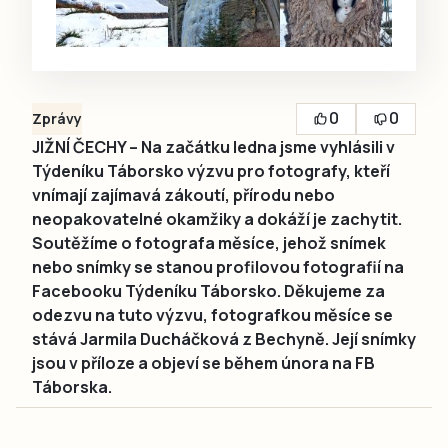
0
0
Zprávy
JIŽNÍ ČECHY – Na začátku ledna jsme vyhlásili v
Týdeníku Táborsko výzvu pro fotografy, kteří
vnímají zajímavá zákoutí, přírodu nebo
neopakovatelné okamžiky a dokáží je zachytit.
Soutěžíme o fotografa měsíce, jehož snímek
nebo snímky se stanou profilovou fotografií na
Facebooku Týdeníku Táborsko. Děkujeme za
odezvu na tuto výzvu, fotografkou měsíce se
stává Jarmila Ducháčková z Bechyně. Její snímky
jsou v příloze a objeví se během února na FB
Táborska.