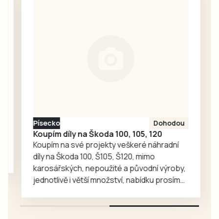
Ze stolku ve VIP
města Markéta
stánku, kam měli
Bučoková.
přístup jen hosté
a organizátoři,
zmizela návštěvní
kniha, do níž po
celý den
zapisovali své
vzkazy a kresby
účastníci pochodu
Písecko
Dohodou
i…
Koupím díly na Škoda 100, 105, 120
Koupím na své projekty veškeré náhradní
díly na Škoda 100, Š105, Š120, mimo
karosářských, nepoužité a původní výroby,
jednotlivě i větší množství, nabídku prosím
pouze na e-mail: svorpi@seznam.cz.