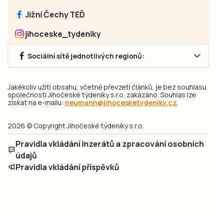
Jižní Čechy TEĎ
jihoceske_tydeniky
Sociální sítě jednotlivých regionů:
Jakékoliv užití obsahu, včetně převzetí článků, je bez souhlasu
společnosti Jihočeské týdeníky s.r.o. zakázáno. Souhlas lze
získat na e-mailu:
neumann@jihocesketydeniky.cz
.
2026 © Copyright Jihočeské týdeníky s.r.o.
Pravidla vkládání Inzerátů a zpracování osobních
údajů
Pravidla vkládání příspěvků
Hlavním cílem projektu „Nový vizuál webových stránek pro Jihočeské
týdeníky s.r.o." je optimalizace vizuálního stylu stávající značky a