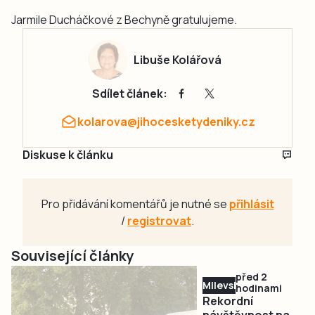
Jarmile Ducháčkové z Bechyně gratulujeme.
Libuše Kolářová
Sdílet článek:
kolarova@jihocesketydeniky.cz
Diskuse k článku
Pro přidávání komentářů je nutné se
přihlásit
/
registrovat
.
Související články
před 2
Milevsko
hodinami
Rekordní
návštěvnost na