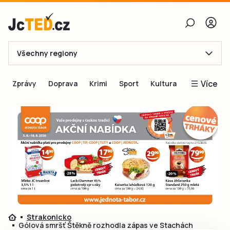
Všechny regiony
E-mail
Více
Zprávy
Doprava
Krimi
Sport
Kultura
Heslo
Blogy
Obnovit heslo
Inspirace
Čtenáři píší
Přihlásit se
Speciální přílohy
Přihlásit se přes Facebook
Inzerce
Ještě nemám účet, chci se
Registrovat
Strakonicko
Gólová smršť Štěkně rozhodla zápas ve Stachách