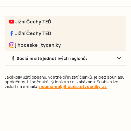
Jižní Čechy TEĎ
Jižní Čechy TEĎ
jihoceske_tydeniky
Sociální sítě jednotlivých regionů:
Jakékoliv užití obsahu, včetně převzetí článků, je bez souhlasu
společnosti Jihočeské týdeníky s.r.o. zakázáno. Souhlas lze
získat na e-mailu:
neumann@jihocesketydeniky.cz
.
2026 © Copyright Jihočeské týdeníky s.r.o.
Pravidla vkládání Inzerátů a zpracování osobních
údajů
Pravidla vkládání příspěvků