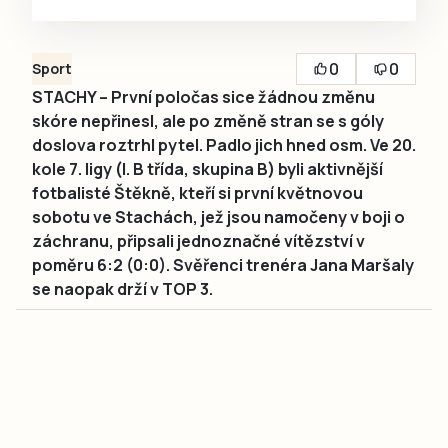
0
0
Sport
STACHY – První poločas sice žádnou změnu
skóre nepřinesl, ale po změně stran se s góly
doslova roztrhl pytel. Padlo jich hned osm. Ve 20.
kole 7. ligy (I. B třída, skupina B) byli aktivnější
fotbalisté Štěkně, kteří si první květnovou
sobotu ve Stachách, jež jsou namočeny v boji o
záchranu, připsali jednoznačné vítězství v
poměru 6:2 (0:0). Svěřenci trenéra Jana Maršaly
se naopak drží v TOP 3.