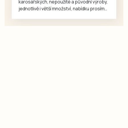
karosářských, nepoužité a původní výroby,
společně se…
jednotlivě i větší množství, nabídku prosím
pouze na e-mail: svorpi@seznam.cz.