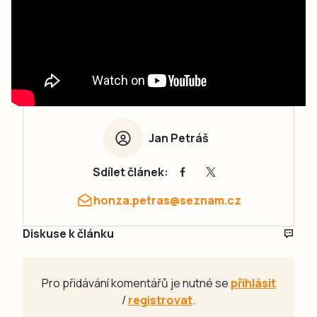
Jan Petráš
Sdílet článek:
honza.petras@seznam.cz
Diskuse k článku
Pro přidávání komentářů je nutné se
přihlásit
/
registrovat
.