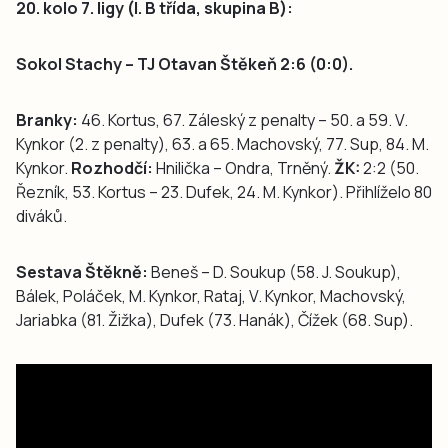
20. kolo 7. ligy (I. B třída, skupina B):
Sokol Stachy – TJ Otavan Štěkeň 2:6 (0:0).
Branky:
46. Kortus, 67. Záleský z penalty – 50. a 59. V.
Kynkor (2. z penalty), 63. a 65. Machovský, 77. Sup, 84. M.
Kynkor.
Rozhodčí:
Hnilička – Ondra, Trněný.
ŽK:
2:2 (50.
Řezník, 53. Kortus – 23. Dufek, 24. M. Kynkor). Přihlíželo 80
diváků.
Sestava Štěkně:
Beneš – D. Soukup (58. J. Soukup),
Bálek, Poláček, M. Kynkor, Rataj, V. Kynkor, Machovský,
Jariabka (81. Žižka), Dufek (73. Hanák), Čížek (68. Sup).