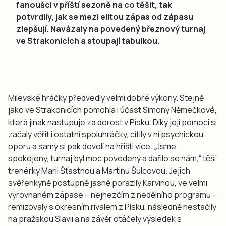
fanoušci v příští sezoně na co těšit, tak
potvrdily, jak se mezi elitou zápas od zápasu
zlepšují. Navázaly na povedený březnový turnaj
ve Strakonicích a stoupají tabulkou.
Milevské hráčky předvedly velmi dobré výkony. Stejně
jako ve Strakonicích pomohla i účast Simony Němečkové,
která jinak nastupuje za dorost v Písku. Díky její pomoci si
začaly věřit i ostatní spoluhráčky, cítily v ní psychickou
oporu a samy si pak dovolí na hřišti více. „Jsme
spokojeny, turnaj byl moc povedený a dařilo se nám,“ těší
trenérky Marii Šťastnou a Martinu Šulcovou. Jejich
svěřenkyně postupně jasně porazily Karvinou, ve velmi
vyrovnaném zápase – nejhezčím z nedělního programu –
remizovaly s okresním rivalem z Písku, následně nestačily
na pražskou Slavii a na závěr otáčely výsledek s