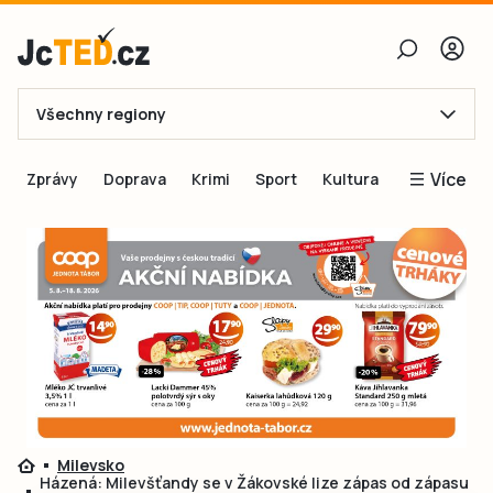
Všechny regiony
E-mail
Více
Zprávy
Doprava
Krimi
Sport
Kultura
Heslo
Blogy
Obnovit heslo
Inspirace
Čtenáři píší
Přihlásit se
Speciální přílohy
Přihlásit se přes Facebook
Inzerce
Ještě nemám účet, chci se
Registrovat
Milevsko
Házená: Milevšťandy se v Žákovské lize zápas od zápasu