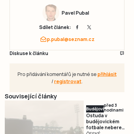
Pavel Pubal
Sdílet článek:
p.pubal@seznam.cz
Diskuse k článku
Pro přidávání komentářů je nutné se
přihlásit
/
registrovat
.
Související články
před 3
Budějovicko
hodinami
Ostuda v
budějovickém
fotbale nebere
konce. Dynamo