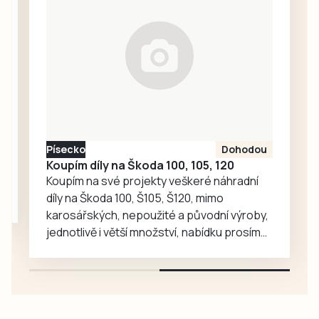
tak stovky
CykloŠvec
amatérů a
kritérium Hradiště
sportovních
2026. Příprava…
nadšenců v rámci
závodu XTERRA
Czech 2026. Vše
vypukne v pátek 7.
srpna na Velkém
náměstí v
Písecko
Dohodou
Prachaticích.
Koupím díly na Škoda 100, 105, 120
Koupím na své projekty veškeré náhradní
díly na Škoda 100, Š105, Š120, mimo
karosářských, nepoužité a původní výroby,
jednotlivě i větší množství, nabídku prosím
pouze na e-mail: svorpi@seznam.cz.