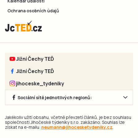
Kalendář událostí
Ochrana osobních údajů
Jižní Čechy TEĎ
Jižní Čechy TEĎ
jihoceske_tydeniky
Sociální sítě jednotlivých regionů:
Jakékoliv užití obsahu, včetně převzetí článků, je bez souhlasu
společnosti Jihočeské týdeníky s.r.o. zakázáno. Souhlas lze
získat na e-mailu:
neumann@jihocesketydeniky.cz
.