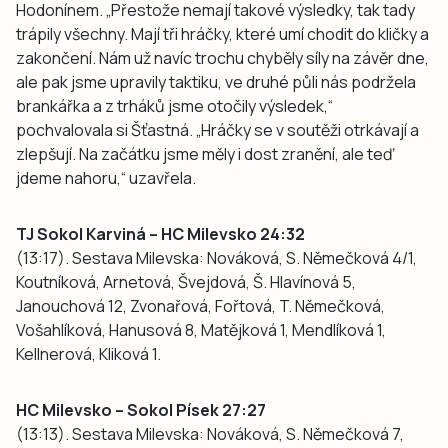
Hodonínem. „Přestože nemají takové výsledky, tak tady
trápily všechny. Mají tři hráčky, které umí chodit do kličky a
zakončení. Nám už navíc trochu chyběly síly na závěr dne,
ale pak jsme upravily taktiku, ve druhé půli nás podržela
brankářka a z trháků jsme otočily výsledek,“
pochvalovala si Šťastná. „Hráčky se v soutěži otrkávají a
zlepšují. Na začátku jsme měly i dost zranění, ale teď
jdeme nahoru,“ uzavřela.
TJ Sokol Karviná – HC Milevsko 24:32
(13:17). Sestava Milevska: Nováková, S. Němečková 4/1,
Koutníková, Arnetová, Švejdová, Š. Hlavínová 5,
Janouchová 12, Zvonařová, Fořtová, T. Němečková,
Vošahlíková, Hanusová 8, Matějková 1, Mendlíková 1,
Kellnerová, Kliková 1.
HC Milevsko – Sokol Písek 27:27
(13:13). Sestava Milevska: Nováková, S. Němečková 7,