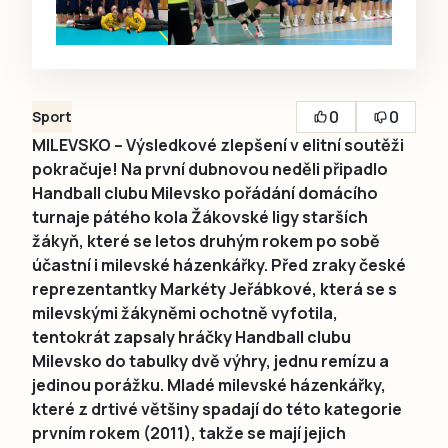
0
0
Sport
MILEVSKO – Výsledkové zlepšení v elitní soutěži
pokračuje! Na první dubnovou neděli připadlo
Handball clubu Milevsko pořádání domácího
turnaje pátého kola Žákovské ligy starších
žákyň, které se letos druhým rokem po sobě
účastní i milevské házenkářky. Před zraky české
reprezentantky Markéty Jeřábkové, která se s
milevskými žákyněmi ochotně vyfotila,
tentokrát zapsaly hráčky Handball clubu
Milevsko do tabulky dvě výhry, jednu remízu a
jedinou porážku. Mladé milevské házenkářky,
které z drtivé většiny spadají do této kategorie
prvním rokem (2011), takže se mají jejich