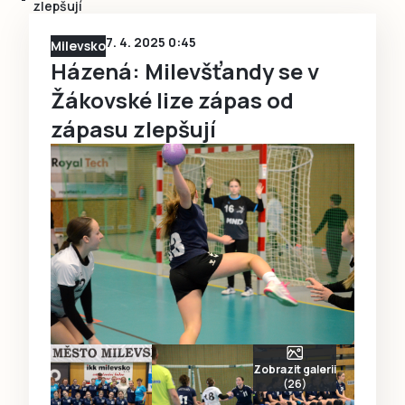
zlepšují
7. 4. 2025 0:45
Milevsko
Házená: Milevšťandy se v
Žákovské lize zápas od
zápasu zlepšují
Zobrazit galerii
(26)