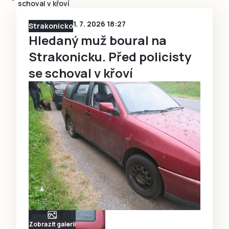
schoval v křoví
1. 7. 2026 18:27
Strakonicko
Hledaný muž boural na
Strakonicku. Před policisty
se schoval v křoví
Zobrazit galerii