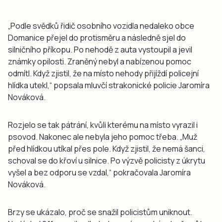
„Podle svědků řidič osobního vozidla nedaleko obce
Domanice přejel do protisměru a následně sjel do
silničního příkopu. Po nehodě z auta vystoupil a jevil
známky opilosti. Zraněný nebyl a nabízenou pomoc
odmítl. Když zjistil, že na místo nehody přijíždí policejní
hlídka utekl,“ popsala mluvčí strakonické policie Jaromíra
Nováková.
Rozjelo se tak pátrání, kvůli kterému na místo vyrazil i
psovod. Nakonec ale nebyla jeho pomoc třeba. „Muž
před hlídkou utíkal přes pole. Když zjistil, že nemá šanci,
schoval se do křoví u silnice. Po výzvě policisty z úkrytu
vyšel a bez odporu se vzdal,“ pokračovala Jaromíra
Nováková.
Brzy se ukázalo, proč se snažil policistům uniknout.