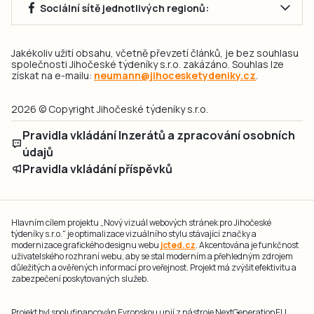
Sociální sítě jednotlivých regionů:
Jakékoliv užití obsahu, včetně převzetí článků, je bez souhlasu
společnosti Jihočeské týdeníky s.r.o. zakázáno. Souhlas lze
získat na e-mailu:
neumann@jihocesketydeniky.cz
.
2026 © Copyright Jihočeské týdeníky s.r.o.
Pravidla vkládání Inzerátů a zpracování osobních
údajů
Pravidla vkládání příspěvků
Hlavním cílem projektu „Nový vizuál webových stránek pro Jihočeské
týdeníky s.r.o." je optimalizace vizuálního stylu stávající značky a
modernizace grafického designu webu
jcted.cz
. Akcentována je funkčnost
uživatelského rozhraní webu, aby se stal moderním a přehledným zdrojem
důležitých a ověřených informací pro veřejnost. Projekt má zvýšit efektivitu a
zabezpečení poskytovaných služeb.
Projekt byl spolufinancován Evropskou unií z nástroje NextGenerationEU.