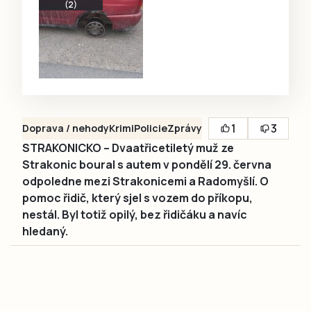
(2)
1
3
Doprava / nehody
Krimi
Policie
Zprávy
STRAKONICKO – Dvaatřicetiletý muž ze
Strakonic boural s autem v pondělí 29. června
odpoledne mezi Strakonicemi a Radomyšlí. O
pomoc řidič, který sjel s vozem do příkopu,
nestál. Byl totiž opilý, bez řidičáku a navíc
hledaný.