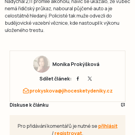
Nadýchal 2,11 promile alkoholu, navíc se ukázalo, že vůbec
nemá řidičský průkaz, naboural půjčené auto a je
celostátně hledaný. Policisté tak muže odvezli do
budějovické vazební věznice, kde nastoupil k výkonu
uloženého trestu.
Monika Prokýšková
Sdílet článek:
prokyskova@jihocesketydeniky.cz
Diskuse k článku
Pro přidávání komentářů je nutné se
přihlásit
/
registrovat
.