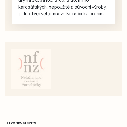
karosářských, nepoužité a původní výroby,
jednotlivě i větší množství, nabídku prosím
pouze na e-mail: svorpi@seznam.cz.
O vydavatelství