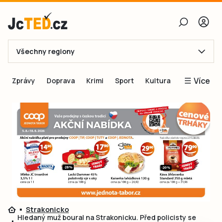
Všechny regiony
E-mail
Více
Zprávy
Doprava
Krimi
Sport
Kultura
Heslo
Blogy
Obnovit heslo
Inspirace
Čtenáři píší
Přihlásit se
Speciální přílohy
Přihlásit se přes Facebook
Inzerce
Ještě nemám účet, chci se
Registrovat
Strakonicko
Hledaný muž boural na Strakonicku. Před policisty se