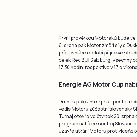
První prověrkou Motoráků bude ve 
6. srpna pak Motor změří síly s Dukl
přípravného období přijde ve střed
celek Red Bull Salzburg. Všechny d
17.30 hodin, respektive v 17 o víken
Energie AG Motor Cup nabí
Druhou polovinu srpna zpestří trad
vedle Motoru zúčastní slovenský Sl
Turnaj otevře ve čtvrtek 20. srpna
program nabídne souboj Slovanu s V
uzavře utkání Motoru proti vídeňsk