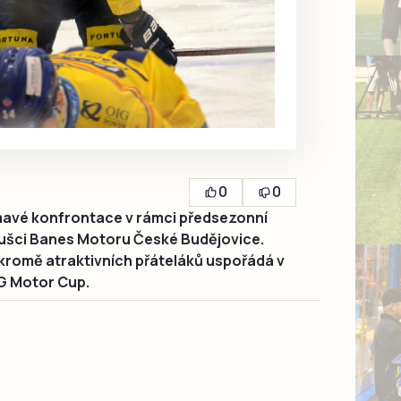
0
0
mavé konfrontace v rámci předsezonní
oušci Banes Motoru České Budějovice.
 kromě atraktivních přáteláků uspořádá v
AG Motor Cup.