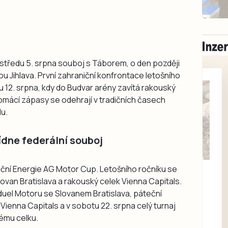
středu 5. srpna souboj s Táborem, o den později
ou Jihlava. První zahraniční konfrontace letošního
u 12. srpna, kdy do Budvar arény zavítá rakouský
omácí zápasy se odehrají v tradičních časech
du.
dne federální souboj
Milevsko
iční Energie AG Motor Cup. Letošního ročníku se
Zdarma / za odvoz
ovan Bratislava a rakouský celek Vienna Capitals.
Daruji do dobrých
 duel Motoru se Slovanem Bratislava, páteční
rukou kotě
ienna Capitals a v sobotu 22. srpna celý turnaj
Daruji do dobrých rukou
ému celku.
kotě-kočka, odčervené,