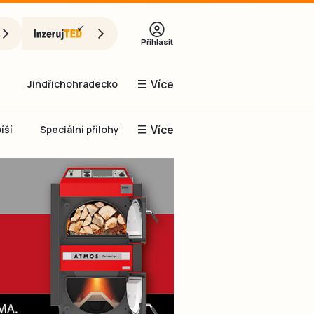
Přihlásit
Více
Jindřichohradecko
Více
íší
Speciální přílohy
Prachaticko
Inzerce
Obnovit heslo
řihlásit se
it se přes Facebook
čet, chci se
Registrovat