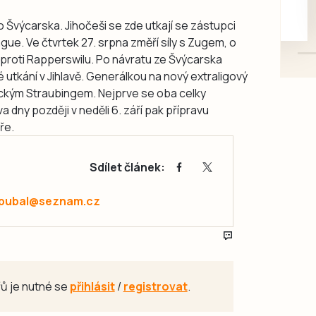
mazlivé, ihned k odběru.
 Švýcarska. Jihočeši se zde utkají se zástupci
gue. Ve čtvrtek 27. srpna změří síly s Zugem, o
 proti Rapperswilu. Po návratu ze Švýcarska
é utkání v Jihlavě. Generálkou na nový extraligový
ckým Straubingem. Nejprve se oba celky
a dny později v neděli 6. září pak přípravu
ře.
Sdílet článek:
.pubal@seznam.cz
ů je nutné se
přihlásit
/
registrovat
.