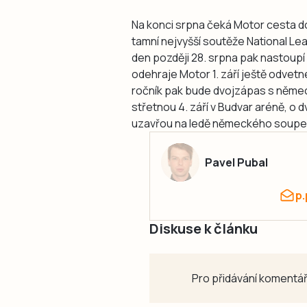
Na konci srpna čeká Motor cesta do
tamní nejvyšší soutěže National Lea
den později 28. srpna pak nastoupí
odehraje Motor 1. září ještě odvetn
ročník pak bude dvojzápas s něme
střetnou 4. září v Budvar aréně, o dv
uzavřou na ledě německého soupe
Pavel Pubal
p
Diskuse k článku
Pro přidávání komentář