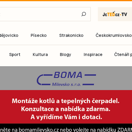
dějovicko
Písecko
Strakonicko
Českokrumlovsko
E-mail
Sport
Kultura
Blogy
Inspirace
Čtenáři p
Heslo
P
Přihlás
Ještě nemám ú