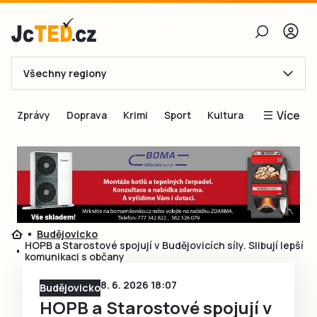
Všechny regiony
E-mail
Více
Zprávy
Doprava
Krimi
Sport
Kultura
Heslo
Blogy
Obnovit heslo
Inspirace
Čtenáři píší
Přihlásit se
Speciální přílohy
Budějovicko
Přihlásit se přes Facebook
Inzerce
HOPB a Starostové spojují v Budějovicích síly. Slibují lepší
komunikaci s občany
Ještě nemám účet, chci se
Registrovat
8. 6. 2026 18:07
Budějovicko
HOPB a Starostové spojují v