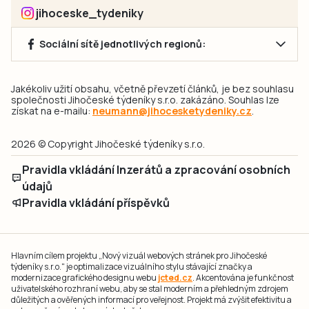
jihoceske_tydeniky
Sociální sítě jednotlivých regionů:
Jakékoliv užití obsahu, včetně převzetí článků, je bez souhlasu
společnosti Jihočeské týdeníky s.r.o. zakázáno. Souhlas lze
získat na e-mailu:
neumann@jihocesketydeniky.cz
.
2026 © Copyright Jihočeské týdeníky s.r.o.
Pravidla vkládání Inzerátů a zpracování osobních
údajů
Pravidla vkládání příspěvků
Hlavním cílem projektu „Nový vizuál webových stránek pro Jihočeské
týdeníky s.r.o." je optimalizace vizuálního stylu stávající značky a
modernizace grafického designu webu
jcted.cz
. Akcentována je funkčnost
uživatelského rozhraní webu, aby se stal moderním a přehledným zdrojem
důležitých a ověřených informací pro veřejnost. Projekt má zvýšit efektivitu a