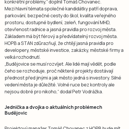
konkrétní problémy,“ doplnil Tomáš Chovanec.
Mezi hlavní témata společné kandidátky patří doprava,
parkování, bezpečné cesty do škol, kvalita veřejného
prostoru, dostupné bydlení, zeleň, fungování MHD,
otevřenost radnice a jasná pravidla pro rozvoj města.
Základem má být férový a předvídatelný rozvoj města.
HOPB a STAN zdůrazňují, že chtějí jasná pravidla pro
developery, městské investice, zakázky, městské firmy a
velká rozhodnutí.
„Budějovice se musí rozvíjet. Ale lidé mají vědět, podle
čeho se rozhoduje, proč některé projekty dostávají
přednost před jinými a jak město jedná s investory. Silné
vedení města je důležité. Volné ruce bez kontroly ale
nejsou dobré pro nikoho,“ dodal Petr Vodrážka.
Jednička a dvojka o aktuálních problémech
Budějovic
Projektový manažer Tomáš Chovanec z HOPB bude mít