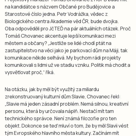
na kandidátce s názvem Občané pro Budějovice a
Starostové číslo jedna. Petr Vodrážka, vědec z
Biologického centra Akademie věd ČR, bude dvojka.
Oba odpověděli pro JčTEĎ na pár aktuálních otázek. Proč
Tomáš Chovanec akcentuje lepší komunikaci mezi
městem a občany? „Jestliže se lidé chodí ptát na
zastupitelstvo na věci jako je parkovací dům na Máji, tak
komunikace někde selhává. My bychom rádi projekty
komunikovali s lidmi už ve stadiu vzniku. Politik má chodit a
vysvětlovat proč,“ říká.
Na otázku, jak by měl být využitý za miliardu
zrekonstruovaný kulturní dům Slavie, Chovanec řekl:
„Slavie má jeden zásadní problém. Nemá silnou, kreativní
personu, která by určovala náplň. Nestačí mít tam
technického správce. Není známá filozofie pro ten
objekt. Dokonce se teď mluví o tom, že by měl Slavii vést
tým Evropského hlavního města kultury. Začínám mít