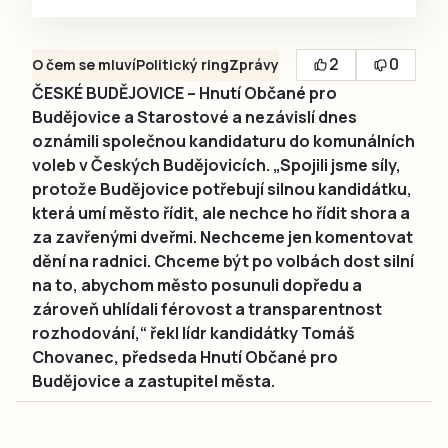
2
0
O čem se mluví
Politický ring
Zprávy
ČESKÉ BUDĚJOVICE – Hnutí Občané pro
Budějovice a Starostové a nezávislí dnes
oznámili společnou kandidaturu do komunálních
voleb v Českých Budějovicích. „Spojili jsme síly,
protože Budějovice potřebují silnou kandidátku,
která umí město řídit, ale nechce ho řídit shora a
za zavřenými dveřmi. Nechceme jen komentovat
dění na radnici. Chceme být po volbách dost silní
na to, abychom město posunuli dopředu a
zároveň uhlídali férovost a transparentnost
rozhodování,“ řekl lídr kandidátky Tomáš
Chovanec, předseda Hnutí Občané pro
Budějovice a zastupitel města.