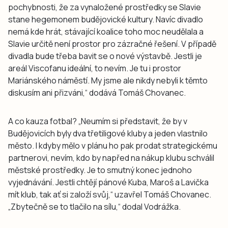
pochybnosti, že za vynaložené prostředky se Slavie
stane hegemonem budějovické kultury. Navíc divadlo
nemá kde hrát, stávající koalice toho moc neudělala a
Slavie určitě není prostor pro zázračné řešení. V případě
divadla bude třeba bavit se o nové výstavbě. Jestli je
areál Viscofanu ideální, to nevím. Je tu i prostor
Mariánského náměstí. My jsme ale nikdy nebyli k těmto
diskusím ani přizváni,“ dodává Tomáš Chovanec.
A co kauza fotbal? „Neumím si představit, že by v
Budějovicích byly dva třetiligové kluby a jeden vlastnilo
město. I kdyby mělo v plánu ho pak prodat strategickému
partnerovi, nevím, kdo by napřed na nákup klubu schválil
městské prostředky. Je to smutný konec jednoho
vyjednávání. Jestli chtějí pánové Kuba, Maroš a Lavička
mít klub, tak ať si založí svůj,“ uzavřel Tomáš Chovanec.
„Zbytečně se to tlačilo na sílu,“ dodal Vodrážka.