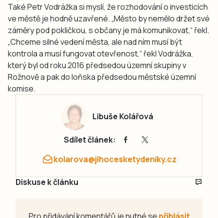
Také Petr Vodrážka si myslí, že rozhodování o investicích
ve městě je hodně uzavřené. „Město by nemělo držet své
záměry pod pokličkou, s občany je má komunikovat,“ řekl.
„Chceme silné vedení města, ale nad ním musí být
kontrola a musí fungovat otevřenost,“ řekl Vodrážka,
který byl od roku 2016 předsedou územní skupiny v
Rožnově a pak do loňska předsedou městské územní
komise.
Libuše Kolářová
Sdílet článek:
kolarova@jihocesketydeniky.cz
Diskuse k článku
Pro přidávání komentářů je nutné se
přihlásit