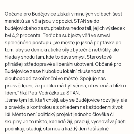
Občané pro Budějovice získali v minulých volbách šest
mandátů ze 45 a jsou v opozici. STAN se do
budějovického zastupitelstva nedostali, jejich výsledek
byl 4,2 procenta. Teď oba subjekty věří ve smysl
společného postupu. „Ve městě je jasná poptávka po
tom, aby se demokratické síly zbytečně netříštily, ale
hledaly shodu tam, kde to dává smysl. Starostové
přinášejí středopravé a liberální ukotvení. Občané pro
Budějovice zase hlubokou lokální zkušenost a
dlouhodobé zakořenění ve městě. Spojuje nás
přesvědčení, že politika má být věcná, otevřená a blízko
lidem,“ říká Petr Vodrážka za STAN.
„Jsme tým lidí, kteří chtějí, aby se Budějovice rozvíjely, ale
s pravidly, s kontrolou a s ohledem na každodenní život
lidí. Město není politický projekt jednoho člověka či
skupiny. Je to místo, kde lidé žijí, pracují, vychovávají děti,
podnikají, studují, stárnou a každý den řeší úplně