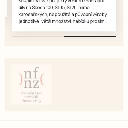
Koupím na své projekty veškeré náhradní
Krajská
díly na Škoda 100, Š105, Š120, mimo
pohotovost v
karosářských, nepoužité a původní výroby,
budějovické
jednotlivě i větší množství, nabídku prosím
Lidické ulici je…
pouze na e-mail: svorpi@seznam.cz.