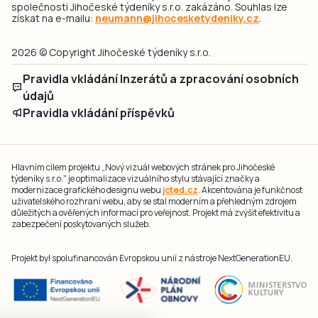
společnosti Jihočeské týdeníky s.r.o. zakázáno. Souhlas lze
získat na e-mailu:
neumann@jihocesketydeniky.cz
.
2026 © Copyright Jihočeské týdeníky s.r.o.
Pravidla vkládání Inzerátů a zpracování osobních
údajů
Pravidla vkládání příspěvků
Hlavním cílem projektu „Nový vizuál webových stránek pro Jihočeské
týdeníky s.r.o." je optimalizace vizuálního stylu stávající značky a
modernizace grafického designu webu
jcted.cz
. Akcentována je funkčnost
uživatelského rozhraní webu, aby se stal moderním a přehledným zdrojem
důležitých a ověřených informací pro veřejnost. Projekt má zvýšit efektivitu a
zabezpečení poskytovaných služeb.
Projekt byl spolufinancován Evropskou unií z nástroje NextGenerationEU.