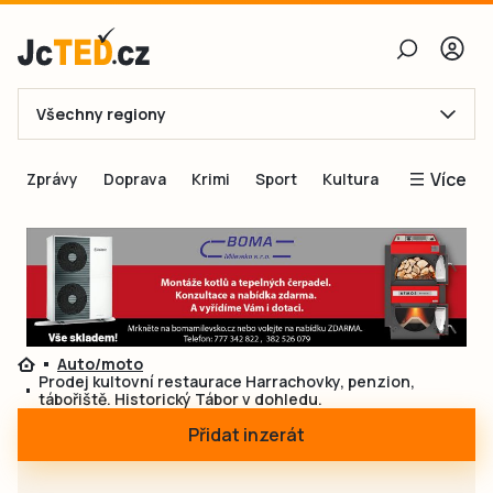
Všechny regiony
E-mail
Více
Zprávy
Doprava
Krimi
Sport
Kultura
Heslo
Blogy
Obnovit heslo
Inspirace
Čtenáři píší
Přihlásit se
Speciální přílohy
Auto/moto
Přihlásit se přes Facebook
Inzerce
Prodej kultovní restaurace Harrachovky, penzion,
tábořiště. Historický Tábor v dohledu.
Ještě nemám účet, chci se
Registrovat
Přidat inzerát