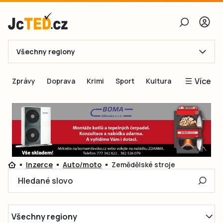
Všechny regiony
E-mail
Více
Zprávy
Doprava
Krimi
Sport
Kultura
Heslo
Blogy
Obnovit heslo
Inspirace
Čtenáři píší
Přihlásit se
Speciální přílohy
Inzerce
Auto/moto
Zemědělské stroje
Přihlásit se přes Facebook
Inzerce
Hledané slovo
Ještě nemám účet, chci se
Registrovat
Všechny regiony