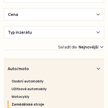
Cena
Od
Do
Bez omezení
Zdarma / za odvoz
V textu
Typ inzerátu
Dohodou
Bez omezení
Nabízím
Poptávám
Seřadit dle:
Nejnovější
Auto/moto
Osobní automobily
Užitkové automobily
Motocykly
Zemědělské stroje