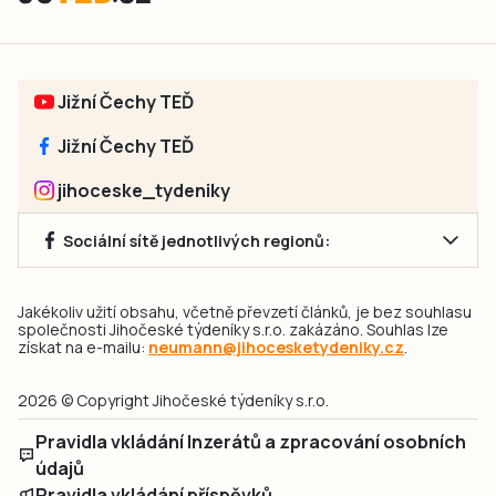
Jižní Čechy TEĎ
Jižní Čechy TEĎ
jihoceske_tydeniky
Sociální sítě jednotlivých regionů:
Jakékoliv užití obsahu, včetně převzetí článků, je bez souhlasu
společnosti Jihočeské týdeníky s.r.o. zakázáno. Souhlas lze
získat na e-mailu:
neumann@jihocesketydeniky.cz
.
2026 © Copyright Jihočeské týdeníky s.r.o.
Pravidla vkládání Inzerátů a zpracování osobních
údajů
Pravidla vkládání příspěvků