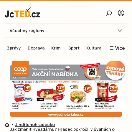
Všechny regiony
E-mail
Více
Zprávy
Doprava
Krimi
Sport
Kultura
Heslo
Blogy
Obnovit heslo
Inspirace
Čtenáři píší
Přihlásit se
Speciální přílohy
Přihlásit se přes Facebook
Inzerce
Ještě nemám účet, chci se
Registrovat
Jindřichohradecko
Jak změnit Hvězdárnu? Hradec pokročil v úvahách o