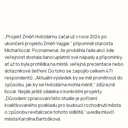
„Projekt Změň Hvězdárnu začal už v roce 2024 po
ukončení projektu Změň Vajgar,“ připomněl starosta
Michal Kozár. Poznamenal, že proběhla řada akcí, kde
veřejnost dostala šanci uplatnit své nápady a připomínky,
ať už to byla prohlídka na místě, veřejná prezentace nebo
dotazníkové šetření. Do toho se zapojilo celkem 471
respondentů. „Aktuální výsledek by se měl promítnout do
způsobu, jak by se Hvězdárna mohla měnit,“ zdůraznil
Kozár. Nejde ještě zdaleka o konkrétní projekty.
„Důvodem zpracování této studie je pořízení
kvalifikovaného podkladu pro budoucí rozhodnutí města
o způsobu revitalizace tohoto sídliště,“ uvedla mluvčí
města Karolína Bartošková.