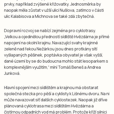
prvky, například zvýšené křižovatky. Jednosměrka by
naopak měla zůstat v užší ulici Nušlova, zatímco v části
ulic Kalabisova a Michnova se také zdá zbytečná.
Dopravní rozvoj se nabízí zejména pro cyklotrasy.
„Velkou a ojedinělou předností sídliště Hvězdárna je přímé
napojení na okolní krajinu. Navazující svahy krajinné
zeleně nad řekou Nežárkou jsou dnes protkány sítí
vyšlapaných pěšinek, poptávka obyvatel je však vyšší,
dané území by se do budoucna mohlo stát lesoparkem s
komplexnějším využitím,“ míní Tomáš Beneš a Andrea
Junková.
Hlavní spojení mezi sídlištěm a krajinou má obstarat
společná stezka pro pěší a cyklisty k Lišnému dvoru. Na ni
může navazovat síť dalších cyklostezek. Naopak již dříve
plánovaná cyklotrasa mezi sídlištěm Hvězdárna a
čistírnou odpadních vod má problém. Protože kříží silnici