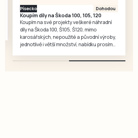
zajímavé příběhy.
Písecko
Dohodou
Koupím díly na Škoda 100, 105, 120
Koupím na své projekty veškeré náhradní
díly na Škoda 100, Š105, Š120, mimo
karosářských, nepoužité a původní výroby,
jednotlivě i větší množství, nabídku prosím
pouze na e-mail: svorpi@seznam.cz.