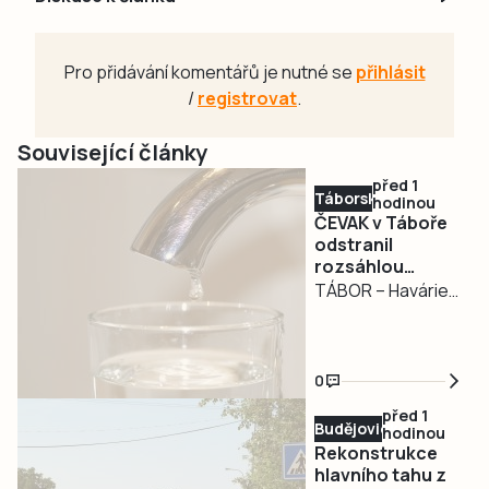
Pro přidávání komentářů je nutné se
přihlásit
/
registrovat
.
Související články
před 1
Táborsko
hodinou
ČEVAK v Táboře
odstranil
rozsáhlou
havárii a v půl
TÁBOR – Havárie
osmé spustil
vodovodu, po
vodu
které se dnes
odpoledne ocitla
0
bez vody zhruba
před 1
třetina města v
Budějovicko
hodinou
severní části
Rekonstrukce
Tábora, je
hlavního tahu z