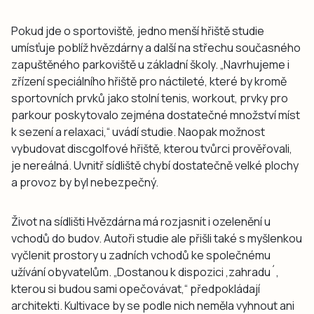
Pokud jde o sportoviště, jedno menší hřiště studie
umísťuje poblíž hvězdárny a další na střechu současného
zapuštěného parkoviště u základní školy. „Navrhujeme i
zřízení speciálního hřiště pro náctileté, které by kromě
sportovních prvků jako stolní tenis, workout, prvky pro
parkour poskytovalo zejména dostatečné množství míst
k sezení a relaxaci,“ uvádí studie. Naopak možnost
vybudovat discgolfové hřiště, kterou tvůrci prověřovali,
je nereálná. Uvnitř sídliště chybí dostatečně velké plochy
a provoz by byl nebezpečný.
Život na sídlišti Hvězdárna má rozjasnit i ozelenění u
vchodů do budov. Autoři studie ale přišli také s myšlenkou
vyčlenit prostory u zadních vchodů ke společnému
užívání obyvatelům. „Dostanou k dispozici ,zahradu´,
kterou si budou sami opečovávat,“ předpokládají
architekti. Kultivace by se podle nich neměla vyhnout ani