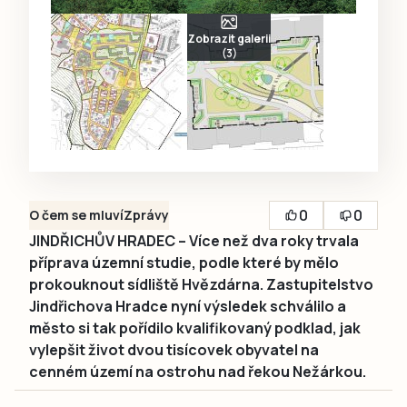
Zobrazit galerii
(3)
0
0
O čem se mluví
Zprávy
JINDŘICHŮV HRADEC – Více než dva roky trvala
příprava územní studie, podle které by mělo
prokouknout sídliště Hvězdárna. Zastupitelstvo
Jindřichova Hradce nyní výsledek schválilo a
město si tak pořídilo kvalifikovaný podklad, jak
vylepšit život dvou tisícovek obyvatel na
cenném území na ostrohu nad řekou Nežárkou.