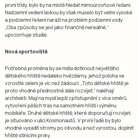
první třídy, bylo by na místě hledat mimoúrovňové řešení.
Nadzemní vedení lávkou by však muselo být velmi vysoké
a podzemní řešení naráží na problém podzemní vody.
„Oba způsoby se jeví jako finančně nereálné,“
upozorňuje studie.
Nová sportoviště
Potřebná proměna by se měla dotknout největšího
dětského hřiště nedaleko hvězdárny, jehož poloha ve
vzrostlé zeleni je víc než žádoucí. „Toto dětské hřiště je
proto vhodné přednostně dále rozvíjet,“ naléhají
architekti. Mají na mysli lepší zpřístupnění z více směrů,
vytvoření pěších tras na samotném hřišti i výměnu
mobiliáře. Druhé dětské hřiště, které doporučují rozvíjet,
je situováno v ulici Kosmonautů. V první řadě by bylo
vhodné vysadit stromy po obvodu a než vyrostou, doplnit
hřiště stínicími prvky.