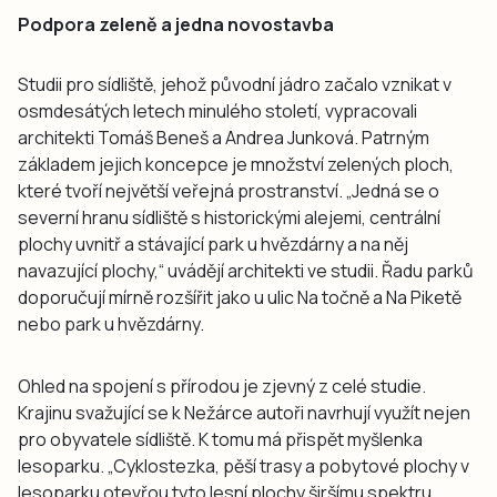
Podpora zeleně a jedna novostavba
Studii pro sídliště, jehož původní jádro začalo vznikat v
osmdesátých letech minulého století, vypracovali
architekti Tomáš Beneš a Andrea Junková. Patrným
základem jejich koncepce je množství zelených ploch,
které tvoří největší veřejná prostranství. „Jedná se o
severní hranu sídliště s historickými alejemi, centrální
plochy uvnitř a stávající park u hvězdárny a na něj
navazující plochy,“ uvádějí architekti ve studii. Řadu parků
doporučují mírně rozšířit jako u ulic Na točně a Na Piketě
nebo park u hvězdárny.
Ohled na spojení s přírodou je zjevný z celé studie.
Krajinu svažující se k Nežárce autoři navrhují využít nejen
pro obyvatele sídliště. K tomu má přispět myšlenka
lesoparku. „Cyklostezka, pěší trasy a pobytové plochy v
lesoparku otevřou tyto lesní plochy širšímu spektru