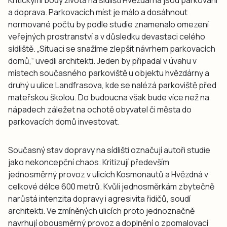
Kritickými body života na sídlišti Hvězdárna jsou parkování
a doprava. Parkovacích míst je málo a dosáhnout
normované počtu by podle studie znamenalo omezení
veřejných prostranství a v důsledku devastaci celého
sídliště. „Situaci se snažíme zlepšit návrhem parkovacích
domů,“ uvedli architekti. Jeden by připadal v úvahu v
místech současného parkoviště u objektu hvězdárny a
druhý u ulice Landfrasova, kde se nalézá parkoviště před
mateřskou školou. Do budoucna však bude více než na
nápadech záležet na ochotě obyvatel či města do
parkovacích domů investovat.
Současný stav dopravy na sídlišti označují autoři studie
jako nekoncepční chaos. Kritizují především
jednosměrný provoz v ulicích Kosmonautů a Hvězdná v
celkové délce 600 metrů. Kvůli jednosměrkám zbytečně
narůstá intenzita dopravy i agresivita řidičů, soudí
architekti. Ve zmíněných ulicích proto jednoznačně
navrhují obousměrný provoz a doplnění o zpomalovací