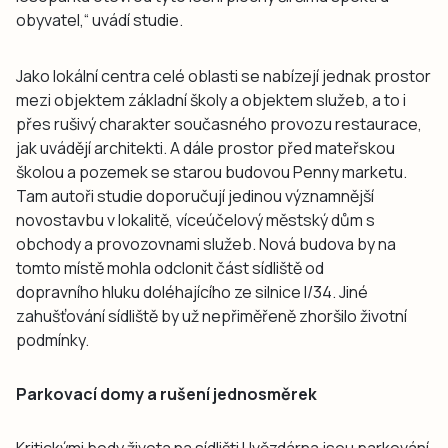
obyvatel,“ uvádí studie.
Jako lokální centra celé oblasti se nabízejí jednak prostor
mezi objektem základní školy a objektem služeb, a to i
přes rušivý charakter současného provozu restaurace,
jak uvádějí architekti. A dále prostor před mateřskou
školou a pozemek se starou budovou Penny marketu.
Tam autoři studie doporučují jedinou významnější
novostavbu v lokalitě, víceúčelový městský dům s
obchody a provozovnami služeb. Nová budova by na
tomto místě mohla odclonit část sídliště od
dopravního hluku doléhajícího ze silnice I/34. Jiné
zahušťování sídliště by už nepřiměřeně zhoršilo životní
podmínky.
Parkovací domy a rušení jednosměrek