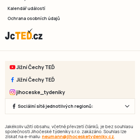
Kalendář událostí
Ochrana osobních údajů
Jižní Čechy TEĎ
Jižní Čechy TEĎ
jihoceske_tydeniky
Sociální sítě jednotlivých regionů:
Jakékoliv užití obsahu, včetně převzetí článků, je bez souhlasu
společnosti Jihočeské týdeníky s.r.o. zakázáno. Souhlas lze
získat na e-mailu:
neumann@jihocesketydeniky.cz
.