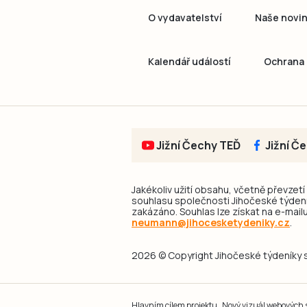
O vydavatelství
Naše novi
Kalendář událostí
Ochrana 
Jižní Čechy TEĎ
Jižní Č
Jakékoliv užití obsahu, včetně převzetí
souhlasu společnosti Jihočeské týdeník
zakázáno. Souhlas lze získat na e-mailu
neumann@jihocesketydeniky.cz
.
2026 © Copyright Jihočeské týdeníky s.
Hlavním cílem projektu „Nový vizuál webových st