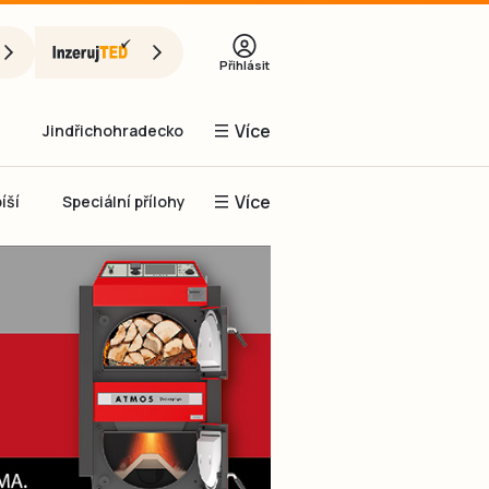
Přihlásit
Více
Jindřichohradecko
Více
íší
Speciální přílohy
Prachaticko
Inzerce
Obnovit heslo
řihlásit se
it se přes Facebook
čet, chci se
Registrovat