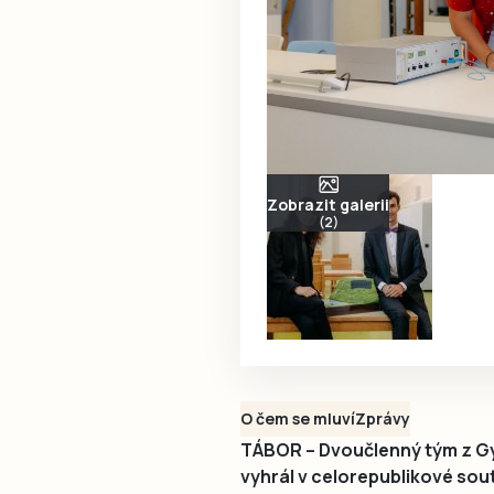
Zobrazit galerii
(2)
O čem se mluví
Zprávy
TÁBOR – Dvoučlenný tým z Gy
vyhrál v celorepublikové sout