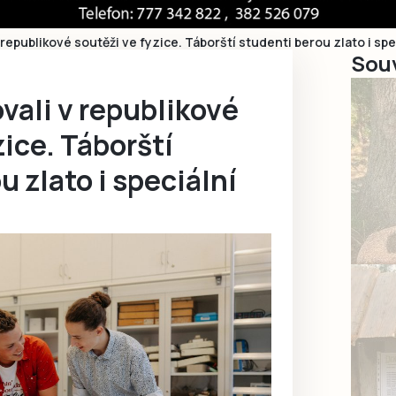
 republikové soutěži ve fyzice. Táborští studenti berou zlato i sp
Souv
vali v republikové
zice. Táborští
u zlato i speciální