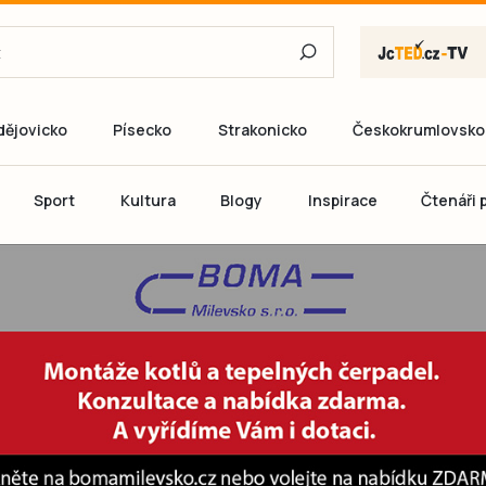
dějovicko
Písecko
Strakonicko
Českokrumlovsko
E-mail
Sport
Kultura
Blogy
Inspirace
Čtenáři p
Heslo
P
Přihlás
Ještě nemám ú