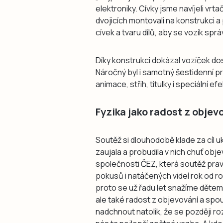
elektroniky. Cívky jsme navíjeli vr
dvojicích montovali na konstrukci a
cívek a tvaru dílů, aby se vozík sprá
Díky konstrukci dokázal vozíček dos
Náročný byl i samotný šestidenní p
animace, střih, titulky i speciální efe
Fyzika jako radost z objev
Soutěž si dlouhodobě klade za cíl u
zaujala a probudila v nich chuť ob
společnosti ČEZ, která soutěž pravi
pokusů i natáčených videí rok od ro
proto se už řadu let snažíme dětem 
ale také radost z objevování a spo
nadchnout natolik, že se později r