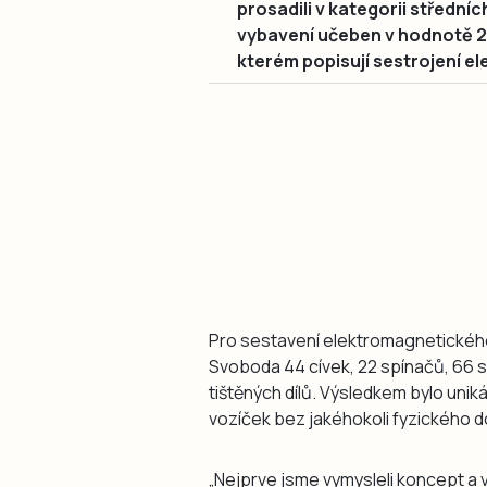
prosadili v kategorii středníc
vybavení učeben v hodnotě 200
kterém popisují sestrojení 
Pro sestavení elektromagnetického 
Svoboda 44 cívek, 22 spínačů, 66 s
tištěných dílů. Výsledkem bylo unik
vozíček bez jakéhokoli fyzického d
„Nejprve jsme vymysleli koncept a 