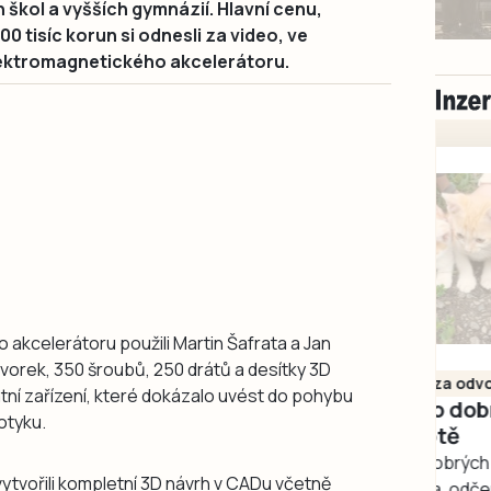
h škol a vyšších gymnázií. Hlavní cenu,
 tisíc korun si odnesli za video, ve
elektromagnetického akcelerátoru.
akcelerátoru použili Martin Šafrata a Jan
Milevsko
vorek, 350 šroubů, 250 drátů a desítky 3D
Zdarma / za odvoz
átní zařízení, které dokázalo uvést do pohybu
Daruji do dobrých
otyku.
rukou kotě
Daruji do dobrých rukou
vytvořili kompletní 3D návrh v CADu včetně
kotě-kočka, odčervené,