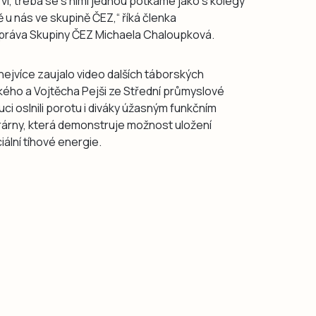
 ví, třeba se s nimi jednou potkáme jako s kolegy
ě u nás ve skupině ČEZ,“ říká členka
 správa Skupiny ČEZ Michaela Chaloupková.
nejvíce zaujalo video dalších táborských
kého a Vojtěcha Pejši ze Střední průmyslové
luci oslnili porotu i diváky úžasným funkčním
árny, která demonstruje možnost uložení
ální tíhové energie.