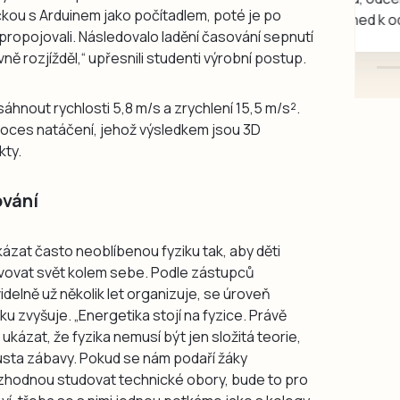
tačkou s Arduinem jako počítadlem, poté je po
mazlivé, ihned k odběru.
 propojovali. Následovalo ladění časování sepnutí
vně rozjížděl,“ upřesnili studenti výrobní postup.
áhnout rychlosti 5,8 m/s a zrychlení 15,5 m/s².
roces natáčení, jehož výsledkem jsou 3D
kty.
ování
kázat často neoblíbenou fyziku tak, aby děti
jevovat svět kolem sebe. Podle zástupců
delně už několik let organizuje, se úroveň
ku zvyšuje. „Energetika stojí na fyzice. Právě
ukázat, že fyzika nemusí být jen složitá teorie,
usta zábavy. Pokud se nám podaří žáky
ozhodnou studovat technické obory, bude to pro