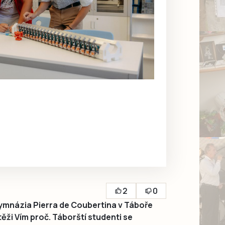
2
0
mnázia Pierra de Coubertina v Táboře
ěži Vím proč. Táborští studenti se