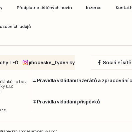
ny
Předplatné tištěných novin
Inzerce
Kontakt
osobních údajů
echy TEĎ
jihoceske_tydeniky
Sociální sít
Pravidla vkládání Inzerátů a zpracování
 článků, je bez
y s.r.o.
:
Pravidla vkládání příspěvků
r.o.
ránek pro Jihočeské týdeníky s.r.o."