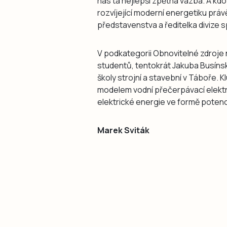
nás ta nejlepší zpětná vazba. A kdo
rozvíjející moderní energetiku práv
představenstva a ředitelka divize
V podkategorii Obnovitelné zdroje 
studentů, tentokrát Jakuba Busíns
školy strojní a stavební v Táboře. K
modelem vodní přečerpávací elektr
elektrické energie ve formě potenci
Marek Sviták