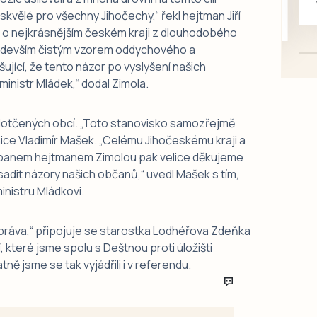
skvělé pro všechny Jihočechy,“ řekl hejtman Jiří
mazlivé, ihned k odběru.
et o nejkrásnějším českém kraji z dlouhodobého
především čistým vzorem oddychového a
šující, že tento názor po vyslyšení našich
ministr Mládek,“ dodal Zimola.
u dotčených obcí. „Toto stanovisko samozřejmě
bnice Vladimír Mašek. „Celému Jihočeskému kraji a
s panem hejtmanem Zimolou pak velice děkujeme
osadit názory našich občanů,“ uvedl Mašek s tím,
inistru Mládkovi.
zpráva,“ připojuje se starostka Lodhéřova Zdeňka
, které jsme spolu s Deštnou proti úložišti
tně jsme se tak vyjádřili i v referendu.