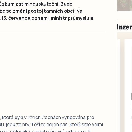
růzkum zatím neuskuteční. Bude
že se změní postoj tamních obcí. Na
 15. července oznámil ministr průmyslu a
Milevsko
Zdarma / za odvoz
Daruji do dobrých
rukou kotě
 která byla v jižních Čechách vytipována pro
, jsou ze hry. Těší to nejen nás, kteří jsme velmi
Daruji do dobrých rukou
zic usilovali a z mnoha úrovní na tomto cíli
kotě-kočka, odčervené,