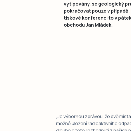
vytipovány, se geologický p
pokračovat pouze v případě, 
tiskové konferenci to v pátek
obchodu Jan Mládek.
„
Je výbornou zprávou, že dvě místa,
možné uložení radioaktivního odpadu
dlouho o toto rozhodnutí z našich po