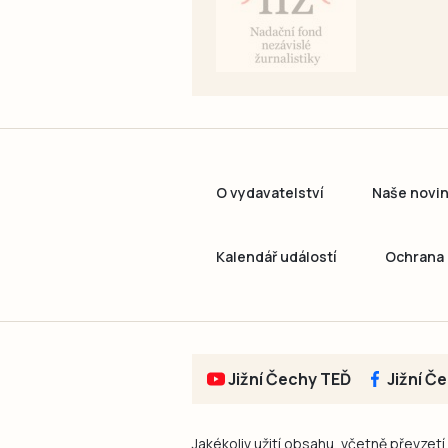
O vydavatelství
Naše novi
Kalendář událostí
Ochrana 
Jižní Čechy TEĎ
Jižní Č
Jakékoliv užití obsahu, včetně převzetí