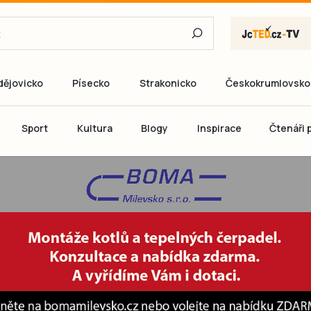
dějovicko
Písecko
Strakonicko
Českokrumlovsko
E-mail
Sport
Kultura
Blogy
Inspirace
Čtenáři p
Heslo
P
Přihlás
Ještě nemám ú