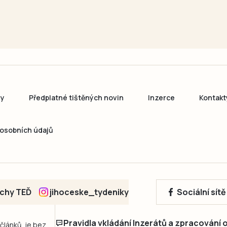
ny
Předplatné tištěných novin
Inzerce
Kontakt
osobních údajů
echy TEĎ
jihoceske_tydeniky
Sociální sít
Pravidla vkládání Inzerátů a zpracování
 článků, je bez