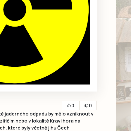
0
0
ště jaderného odpadu by mělo vzniknout v
iříčím nebo v lokalitě Kraví hora na
ch, které byly včetně jihu Čech