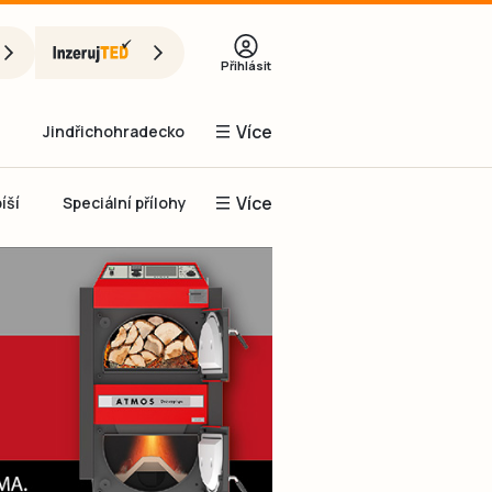
Přihlásit
Více
Jindřichohradecko
Více
íší
Speciální přílohy
Prachaticko
Inzerce
Obnovit heslo
řihlásit se
it se přes Facebook
čet, chci se
Registrovat