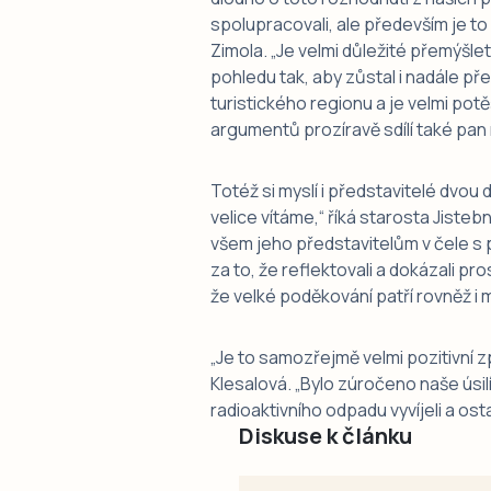
spolupracovali, ale především je to 
Zimola. „Je velmi důležité přemýšl
pohledu tak, aby zůstal i nadále 
turistického regionu a je velmi potě
argumentů prozíravě sdílí také pan 
Totéž si myslí i představitelé dvo
velice vítáme,“ říká starosta Jiste
všem jeho představitelům v čele 
za to, že reflektovali a dokázali pr
že velké poděkování patří rovněž i m
„
Je to samozřejmě velmi pozitivní 
Klesalová. „Bylo zúročeno naše úsilí
radioaktivního odpadu vyvíjeli a osta
Diskuse k článku