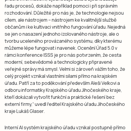
řadu procesů, dokáže například pomoci i při správním
rozhodování. Důležité pro nás je, že technologie nejsou
cílem, ale nástrojem – nástrojem ke kvalitnější službě
občanům i ke kultivaci vnitřního fungování úřadu. Nejedná
se jen o nasazení jednoho izolovaného nástroje, ale o
tvorbu uceleného provázaného systému, díky kterému
můžeme lépe fungovat i navenek. Ocenění Úřad 5.0 v
rámci konference ISSS je pro nás potvrzením, že cesta
moderní, sebevědomé a technologicky připravené
veřejné správy má smysl. Velmi si zároveň vážím toho, že
celý projekt vznikal vlastními silami přímo na krajském
úřadu. Patří za to poděkování především Aleši Velkovi a
odboru informatiky Krajského úřadu Jihočeského kraje,
kteří dokázali vytvořit funkční a praktické řešení bez
externí firmy,“ uvedl ředitel Krajského úřadu Jihočeského
kraje Lukáš Glaser.
Interní AI systém krajského úřadu vznikal postupně přímo