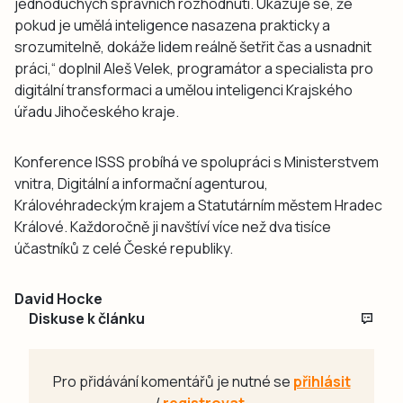
jednoduchých správních rozhodnutí. Ukazuje se, že
pokud je umělá inteligence nasazena prakticky a
srozumitelně, dokáže lidem reálně šetřit čas a usnadnit
práci,“ doplnil Aleš Velek, programátor a specialista pro
digitální transformaci a umělou inteligenci Krajského
úřadu Jihočeského kraje.
Konference ISSS probíhá ve spolupráci s Ministerstvem
vnitra, Digitální a informační agenturou,
Královéhradeckým krajem a Statutárním městem Hradec
Králové. Každoročně ji navštíví více než dva tisíce
účastníků z celé České republiky.
David Hocke
Diskuse k článku
Pro přidávání komentářů je nutné se
přihlásit
/
registrovat
.