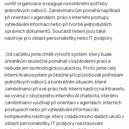
uvnitř organizace a reaguje na konkrétní potřeby
jednotlivých odborů. Zaměstnancům pomáhá například
při orientaci v agendách, práci s interními postupy,
vyhledávání informací nebo při tvorbě jednodušších
správních dokumentů. Součástí řešení jsou také
nástroje pro oblast personalistiky nebo IT podpory.
„Od začátku jsme chtěli vytvořit systém, který bude
úředníkům skutečně pomáhat v každodenní práci a
nebude jen technologickou ukázkou. Proto jsme celý
interní AI ekosystém průběžně přizpůsobovali potřebám
jednotlivých odborů a konkrétním situacím, které
zaměstnanci při své práci řeší. Interní nástroj na Intranetu
se vyvinul z obyčejného interního AI chatbota, kterého
zaměstnanci využívají při orientaci v agendách, interních
postupech nebo při vyhledávání informací do
komplexního nástroje, který zvládá mnoho dalších úkolů v
oblasti personalistiky, IT podpory i sestavování