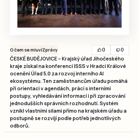
0
0
O čem se mluví
Zprávy
ČESKÉ BUDĚJOVICE – Krajský úřad Jihočeského
kraje získal na konferenci ISSS v Hradci Králové
ocenění Úřad 5.0 za rozvoj interního AI
ekosystému. Ten zaměstnancům úřadu pomáhá
při orientaci v agendách, práci s interními
postupy, vyhledávání informací i při zpracování
jednodušších správních rozhodnutí. Systém
vznikl vlastními silami přímo na krajském úřadu a
postupně se rozvíjí podle potřeb jednotlivých
odborů.