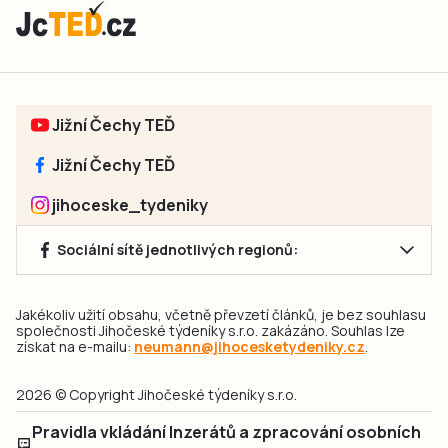
Jižní Čechy TEĎ
Jižní Čechy TEĎ
jihoceske_tydeniky
Sociální sítě jednotlivých regionů:
Jakékoliv užití obsahu, včetně převzetí článků, je bez souhlasu
společnosti Jihočeské týdeníky s.r.o. zakázáno. Souhlas lze
získat na e-mailu:
neumann@jihocesketydeniky.cz
.
2026 © Copyright Jihočeské týdeníky s.r.o.
Pravidla vkládání Inzerátů a zpracování osobních