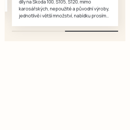
díly na Škoda 100, Š105, Š120, mimo
karosářských, nepoužité a původní výroby,
jednotlivě i větší množství, nabídku prosím
pouze na e-mail: svorpi@seznam.cz.