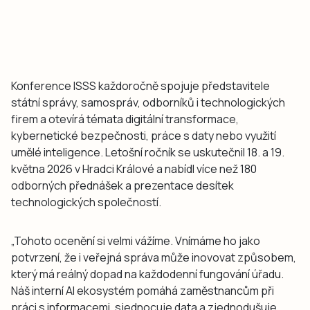
Konference ISSS každoročně spojuje představitele
státní správy, samospráv, odborníků i technologických
firem a otevírá témata digitální transformace,
kybernetické bezpečnosti, práce s daty nebo využití
umělé inteligence. Letošní ročník se uskutečnil 18. a 19.
května 2026 v Hradci Králové a nabídl více než 180
odborných přednášek a prezentace desítek
technologických společností.
„Tohoto ocenění si velmi vážíme. Vnímáme ho jako
potvrzení, že i veřejná správa může inovovat způsobem,
který má reálný dopad na každodenní fungování úřadu.
Náš interní AI ekosystém pomáhá zaměstnancům při
práci s informacemi, sjednocuje data a zjednodušuje